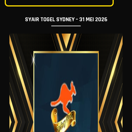
SYAIR TOGEL SYDNEY – 31 MEI 2026