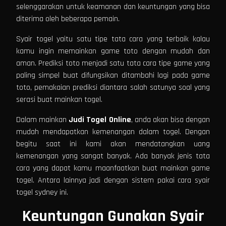
selenggarakan untuk keamanan dan keuntungan yang bisa
diterima oleh beberapa pemain.
Syair togel yaitu satu tipe tata cara yang terbaik kalau
kamu ingin memainkan game toto dengan mudah dan
aman. Prediksi toto menjadi satu tata cara tipe game yang
paling simpel buat difungsikan ditambahi lagi pada game
toto, pemakaian prediksi diantara salah satunya soal yang
serasi buat mainkan togel.
Dalam mainkan
Judi
Togel Online
, anda akan bisa dengan
mudah mendapatkan kemenangan dalam togel. Dengan
begitu saat ini kami akan mendatangkan uang
kemenangan yang sangat banyak. Ada banyak jenis tata
cara yang dapat kamu maanfaatkan buat mainkan game
togel. Antara lainnya jadi dengan sistem pakai cara syair
togel sydney ini.
Keuntungan Gunakan Syair