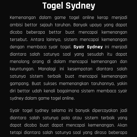
Togel Sydney
Kemenangan dalam game togel online kerap menjadi
ambisi bettor sejauh taruhan. Banyak upaya yang dapat
dicoba beberapa bettor buat mencapai kemenangan
tersebut. Antara lainnya, sistem mencapai kemenangan
dengan membaca syair togel.
Syair Sydney
ini menjadi
diantara salah satunya soal yang sesudah itu dapat
menolong orang di dalam mencapai kemenangan dan
keuntungan. Manalagi ini kesempatan diantara salah
satunya sistem terbaik buat mencapai kemenangan
gampang. Buat sukses memenangkan taruhannya, yakin
diri bettor udah kenali bagaimana sistem membaca syair
sydney dalam game togel online.
Syair togel sydney selama ini banyak dipercayakan jadi
diantara salah satunya pola atau sistem terbaik yang
dapat dicoba buat dapat mencapai kemenangan. Akan
tetapi diantara salah satunya soal yang dirasa beberapa