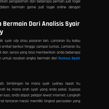
tkan pengalaman dari beberapa pemain judi togel
dalam bermain game judi togel online dengan
Bermain Dari Analisis Syair
y
k syair sdy atau pasaran lain. Lantaran itu kalau
tikel berikut hingga sampai tuntas. Lantaran itu
aik dan serasi yang bisa memberikan anda beberapa
n untuk rasakan angka bermain dari
Rumus Syair
ah, bimbingan ke mana syair sydney tepat itu
arah ke mana arah syair yang anda pakai. Supaya
uas, anda dapat pelajari lewat internet. Langkah
nal lantaran meski memiliki tingkat persoalan yang