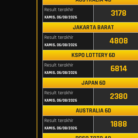
Result terakhir
3
1
7
8
KAMIS
, 06/08/2026
JAKARTA BARAT
Result terakhir
4
8
0
8
KAMIS
, 06/08/2026
KSPO LOTTERY 6D
Result terakhir
6
8
1
4
KAMIS
, 06/08/2026
JAPAN 6D
Result terakhir
2
3
8
0
KAMIS
, 06/08/2026
AUSTRALIA 6D
Result terakhir
1
8
8
8
KAMIS
, 06/08/2026