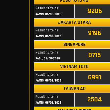
PCSO TOTO 49
Result terakhir
9
2
0
6
KAMIS
, 06/08/2026
JAKARTA UTARA
Result terakhir
9
1
9
6
KAMIS
, 06/08/2026
SINGAPORE
Result terakhir
0
7
1
5
RABU
, 05/08/2026
VIETNAM TOTO
Result terakhir
6
9
9
1
KAMIS
, 06/08/2026
TAIWAN 4D
Result terakhir
2
5
0
4
KAMIS
, 06/08/2026