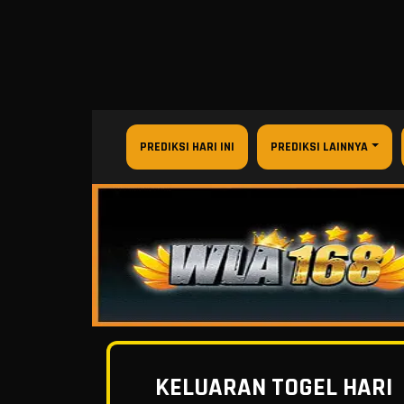
PREDIKSI HARI INI
PREDIKSI LAINNYA
KELUARAN TOGEL HARI