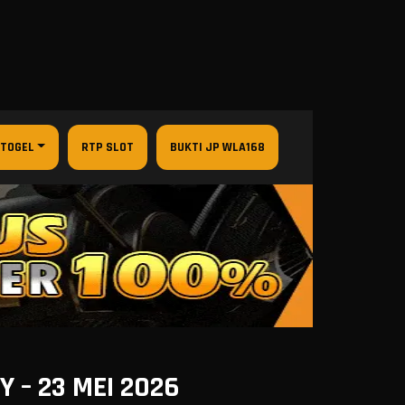
 TOGEL
RTP SLOT
BUKTI JP WLA168
 – 23 MEI 2026