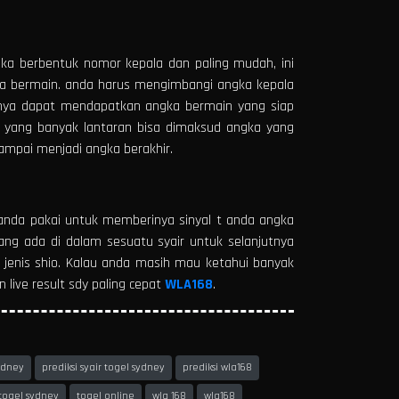
gka berbentuk nomor kepala dan paling mudah, ini
a bermain. anda harus mengimbangi angka kepala
nya dapat mendapatkan angka bermain yang siap
n yang banyak lantaran bisa dimaksud angka yang
mpai menjadi angka berakhir.
t anda pakai untuk memberinya sinyal t anda angka
ang ada di dalam sesuatu syair untuk selanjutnya
jenis shio. Kalau anda masih mau ketahui banyak
n live result sdy paling cepat
WLA168
.
sydney
prediksi syair togel sydney
prediksi wla168
 togel sydney
togel online
wla 168
wla168