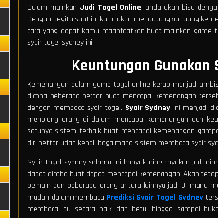
Dalam mainkan
Judi
Togel Online
, anda akan bisa deng
Dengan begitu saat ini kami akan mendatangkan uang keme
cara yang dapat kamu maanfaatkan buat mainkan game toge
syair togel sydney ini.
Keuntungan Gunakan S
Kemenangan dalam game togel online kerap menjadi ambisi
dicoba beberapa bettor buat mencapai kemenangan terseb
dengan membaca syair togel.
Syair Sydney
ini menjadi di
menolong orang di dalam mencapai kemenangan dan keunt
satunya sistem terbaik buat mencapai kemenangan gampa
diri bettor udah kenali bagaimana sistem membaca syair sy
Syair togel sydney selama ini banyak dipercayakan jadi dia
dapat dicoba buat dapat mencapai kemenangan. Akan tetapi 
pemain dan beberapa orang antara lainnya jadi Di mana mer
mudah dalam membaca
Prediksi Syair Togel Sydney
ters
membaca itu secara baik dan betul hingga sampai buka