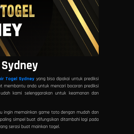
l Sydney
ir Togel Sydney
yang bisa dipakai untuk prediksi
pat membantu anda untuk mencari bocoran prediksi
ni udah kami selenggarakan untuk keamanan dan
 kamu ingin memainkan game toto dengan mudah dan
paling simpel buat difungsikan ditambahi lagi pada
yang serasi buat mainkan togel.