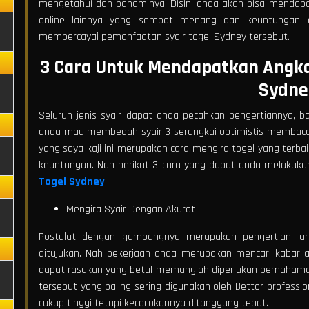
mengetahui dan pahaminya. Disini anda akan bisa mendapa
online lainnya yang sempat menang dan keuntungan 
mempercayai pemanfaatan syair togel Sydney tersebut.
3 Cara Untuk Mendapatkan Angka 
Sydne
Seluruh jenis syair dapat anda pecahkan pengertiannya, bai
anda mau membedah syair 3 serangkai optimistis membaca ar
yang saya kaji ini merupakan cara mengira togel yang terb
keuntungan. Nah berikut 3 cara yang dapat anda melakuka
Togel Sydney
:
Mengira Syair Dengan Akurat
Postulat dengan gampangnya merupakan pengertian, ar
ditujukan. Nah pekerjaan anda merupakan mencari kabar 
dapat rasakan yang betul memanglah diperlukan pemahaman l
tersebut yang paling sering digunakan oleh Bettor professio
cukup tinggi tetapi kecocokannya ditanggung tepat.