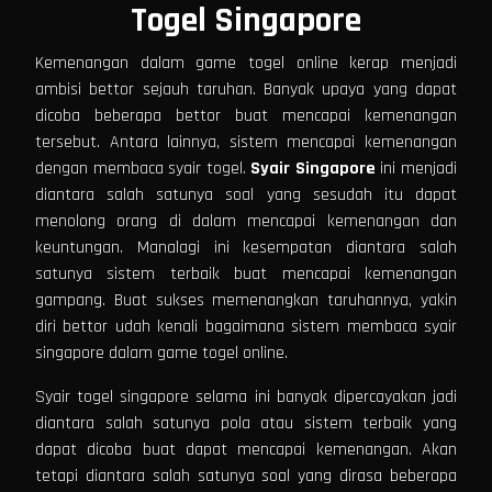
Togel Singapore
Kemenangan dalam game togel online kerap menjadi
ambisi bettor sejauh taruhan. Banyak upaya yang dapat
dicoba beberapa bettor buat mencapai kemenangan
tersebut. Antara lainnya, sistem mencapai kemenangan
dengan membaca syair togel.
Syair Singapore
ini menjadi
diantara salah satunya soal yang sesudah itu dapat
menolong orang di dalam mencapai kemenangan dan
keuntungan. Manalagi ini kesempatan diantara salah
satunya sistem terbaik buat mencapai kemenangan
gampang. Buat sukses memenangkan taruhannya, yakin
diri bettor udah kenali bagaimana sistem membaca syair
singapore dalam game togel online.
Syair togel singapore selama ini banyak dipercayakan jadi
diantara salah satunya pola atau sistem terbaik yang
dapat dicoba buat dapat mencapai kemenangan. Akan
tetapi diantara salah satunya soal yang dirasa beberapa