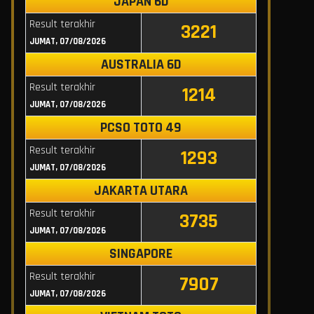
JAPAN 6D
Result terakhir
3
2
2
1
JUMAT
, 07/08/2026
AUSTRALIA 6D
Result terakhir
1
2
1
4
JUMAT
, 07/08/2026
PCSO TOTO 49
Result terakhir
1
2
9
3
JUMAT
, 07/08/2026
JAKARTA UTARA
Result terakhir
3
7
3
5
JUMAT
, 07/08/2026
SINGAPORE
Result terakhir
7
9
0
7
JUMAT
, 07/08/2026