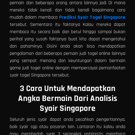
pemain dan beberapa orang antara lainnya jadi Di mana
mereka tidak kenali dan tidak kenali bagaimana cara
mudah dalam membaca
Prediksi Syair Togel Singapore
tersebut. Sementara itu faktanya Kalau mereka dapat
membaca itu secara baik dan betul hingga sampai bukan
perihal yang susah faktanya buat kita dapat mengetahui
dan pahaminya. Disini anda akan bisa mendapatkan
pengalaman dari beberapa pemain judi togel online lainnya
yang sempat menang dan keuntungan dalam bermain
game judi togel online dengan mempercayai pemanfaatan
syair togel Singapore tersebut.
3 Cara Untuk Mendapatkan
Angka Bermain Dari Analisis
Syair Singapore
Seluruh jenis syair dapat anda pecahkan pengertiannya,
baik syair sgp atau pasaran lain. Lantaran itu kalau anda
mau membedah syair 3 serangkai optimistis membaca