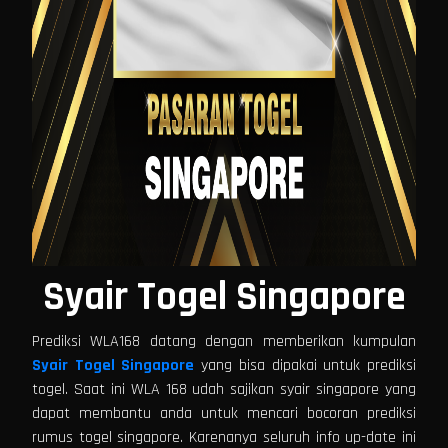
Syair Togel Singapore
Prediksi WLA168 datang dengan memberikan kumpulan
Syair Togel Singapore
yang bisa dipakai untuk prediksi
togel. Saat ini WLA 168 udah sajikan syair singapore yang
dapat membantu anda untuk mencari bocoran prediksi
rumus togel singapore. Karenanya seluruh info up-date ini