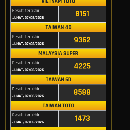
VIETNAM TOTO
Result terakhir
8
1
5
1
JUMAT
, 07/08/2026
TAIWAN 4D
Result terakhir
9
3
6
2
JUMAT
, 07/08/2026
MALAYSIA SUPER
Result terakhir
4
2
2
5
JUMAT
, 07/08/2026
TAIWAN 6D
Result terakhir
8
5
8
8
JUMAT
, 07/08/2026
TAIWAN TOTO
Result terakhir
1
4
7
3
JUMAT
, 07/08/2026