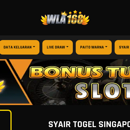
DATA KELUARAN
LIVE DRAW
PAITO WARNA
SYAIR
SYAIR TOGEL SINGAPO