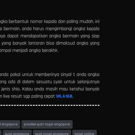
angka berbentuk nomor kepala dan paling mudah, ini
a bermain. anda harus mengimbangi angka kepala
nya dapat mendapatkan angka bermain yang siap
n yang banyak lantaran bisa dimaksud angka yang
mpai menjadi angka berakhir.
t anda pakai untuk memberinya sinyal t anda angka
ang ada di dalam sesuatu syair untuk selanjutnya
jenis shio. Kalau anda masih mau ketahui banyak
n live result sgp paling cepat
WLA168
.
el singapore
prediksi syair togel singapore
syair singapore
syair togel singapore
togel online