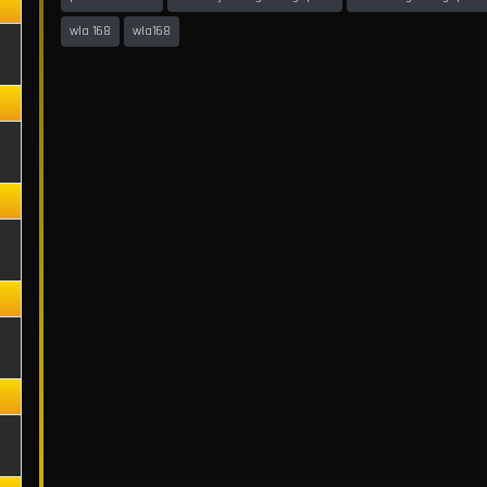
wla 168
wla168