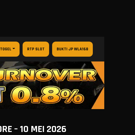
 TOGEL
RTP SLOT
BUKTI JP WLA168
RE – 10 MEI 2026