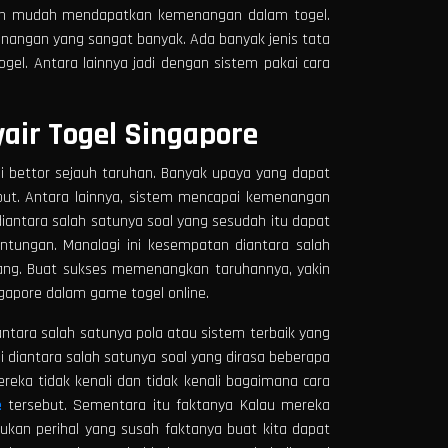
an mudah mendapatkan kemenangan dalam togel.
nangan yang sangat banyak. Ada banyak jenis tata
l. Antara lainnya jadi dengan sistem pakai cara
ir Togel Singapore
 bettor sejauh taruhan. Banyak upaya yang dapat
ut. Antara lainnya, sistem mencapai kemenangan
diantara salah satunya soal yang sesudah itu dapat
ungan. Manalagi ini kesempatan diantara salah
ng. Buat sukses memenangkan taruhannya, yakin
gapore dalam game togel online.
iantara salah satunya pola atau sistem terbaik yang
diantara salah satunya soal yang dirasa beberapa
eka tidak kenali dan tidak kenali bagaimana cara
e
tersebut. Sementara itu faktanya Kalau mereka
ukan perihal yang susah faktanya buat kita dapat