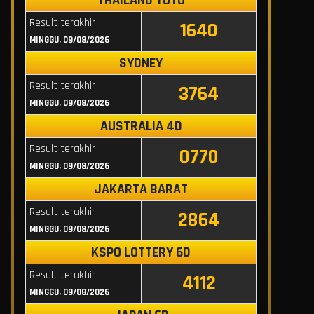
THAILAND TOTO
Result terakhir
1
6
4
0
MINGGU
, 09/08/2026
SYDNEY
Result terakhir
3
7
6
4
MINGGU
, 09/08/2026
AUSTRALIA 4D
Result terakhir
0
7
7
0
MINGGU
, 09/08/2026
JAKARTA BARAT
Result terakhir
2
8
6
4
MINGGU
, 09/08/2026
KSPO LOTTERY 6D
Result terakhir
4
1
1
2
MINGGU
, 09/08/2026