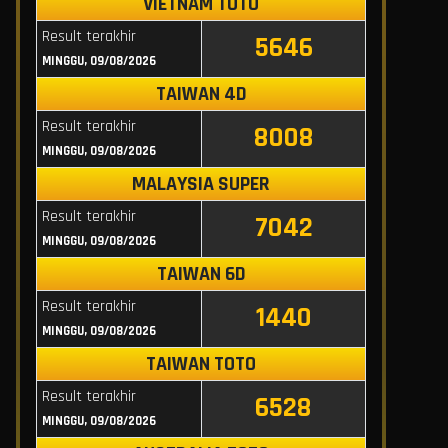
VIETNAM TOTO
Result terakhir
5
6
4
6
MINGGU
, 09/08/2026
TAIWAN 4D
Result terakhir
8
0
0
8
MINGGU
, 09/08/2026
MALAYSIA SUPER
Result terakhir
7
0
4
2
MINGGU
, 09/08/2026
TAIWAN 6D
Result terakhir
1
4
4
0
MINGGU
, 09/08/2026
TAIWAN TOTO
Result terakhir
6
5
2
8
MINGGU
, 09/08/2026