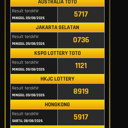
AUSTRALIA TOTO
Result terakhir
5
7
1
7
MINGGU
, 09/08/2026
JAKARTA SELATAN
Result terakhir
0
7
3
6
MINGGU
, 09/08/2026
KSPO LOTTERY TOTO
Result terakhir
1
1
2
1
MINGGU
, 09/08/2026
HKJC LOTTERY
Result terakhir
8
9
1
9
MINGGU
, 09/08/2026
HONGKONG
Result terakhir
5
9
1
7
SABTU
, 08/08/2026