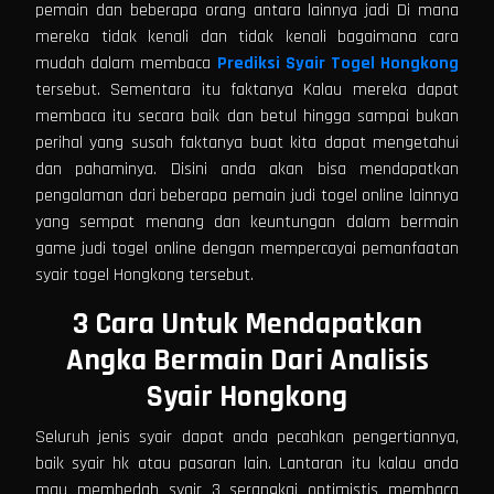
pemain dan beberapa orang antara lainnya jadi Di mana
mereka tidak kenali dan tidak kenali bagaimana cara
mudah dalam membaca
Prediksi Syair Togel Hongkong
tersebut. Sementara itu faktanya Kalau mereka dapat
membaca itu secara baik dan betul hingga sampai bukan
perihal yang susah faktanya buat kita dapat mengetahui
dan pahaminya. Disini anda akan bisa mendapatkan
pengalaman dari beberapa pemain judi togel online lainnya
yang sempat menang dan keuntungan dalam bermain
game judi togel online dengan mempercayai pemanfaatan
syair togel Hongkong tersebut.
3 Cara Untuk Mendapatkan
Angka Bermain Dari Analisis
Syair Hongkong
Seluruh jenis syair dapat anda pecahkan pengertiannya,
baik syair hk atau pasaran lain. Lantaran itu kalau anda
mau membedah syair 3 serangkai optimistis membaca