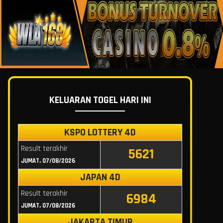
KELUARAN TOGEL HARI INI
KSPO LOTTERY 4D
Result terakhir
5
6
2
1
JUMAT
, 07/08/2026
JAPAN 4D
Result terakhir
6
9
8
4
JUMAT
, 07/08/2026
JAKARTA TIMUR