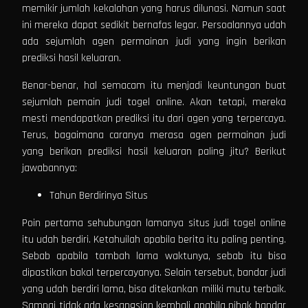
memikir jumlah kekalahan yang harus dilunasi. Namun saat
ini mereka dapat sedikit bernafas legar. Persoalannya udah
ada sejumlah agen permainan judi yang ingin berikan
prediksi hasil keluaran.
Benar-benar, hal semacam itu menjadi keuntungan buat
sejumlah pemain judi togel online. Akan tetapi, mereka
mesti mendapatkan prediksi itu dari agen yang terpercaya.
Terus, bagaimana caranya merasa agen permainan judi
yang berikan prediksi hasil keluaran paling jitu? Berikut
jawabannya:
Tahun Berdirinya Situs
Poin pertama sehubungan lamanya situs judi togel online
itu udah berdiri. Ketahuilah apabila berita itu paling penting.
Sebab apabila tambah lama waktunya, sebab itu bisa
dipastikan bakal terpercayanya. Selain tersebut, bandar judi
yang udah berdiri lama, bisa ditekankan miliki mutu terbaik.
Sampai tidak ada kesangsian kembali apabila pihak bandar