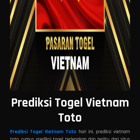
Prediksi Togel Vietnam
Toto
Prediksi Togel Vietnam Toto
hari ini, prediksi vietnam
toto, rumus prediksi togel terlengkap dan terjitu dari situs