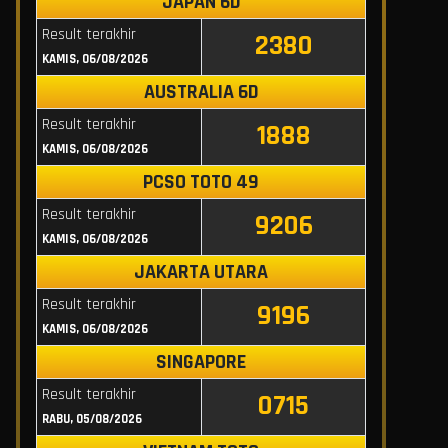
JAPAN 6D
Result terakhir
2
3
8
0
KAMIS
, 06/08/2026
AUSTRALIA 6D
Result terakhir
1
8
8
8
KAMIS
, 06/08/2026
PCSO TOTO 49
Result terakhir
9
2
0
6
KAMIS
, 06/08/2026
JAKARTA UTARA
Result terakhir
9
1
9
6
KAMIS
, 06/08/2026
SINGAPORE
Result terakhir
0
7
1
5
RABU
, 05/08/2026