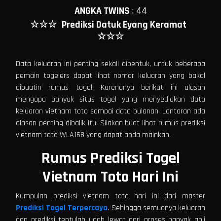
ANGKA TWINS
:
44
☆☆☆
Prediksi Datuk Eyang Keramat
☆☆☆
Data keluaran ini penting sekali dibentuk, untuk beberapa
pemain togelers dapat lihat nomor keluaran yang bakal
dibuatin rumus togel. Karenanya berikut ini alasan
mengapa banyak situs togel yang menyediakan data
keluaran vietnam toto sampai data bulanan. Lantaran ada
alasan penting dibalik itu. Silakan buat lihat rumus prediksi
vietnam toto WLA168 yang dapat anda mainkan.
Rumus Prediksi Togel
Vietnam Toto Hari Ini
Kumpulan prediksi vietnam toto hari ini dari master
Prediksi Togel Terpercaya
. Sehingga semuanya keluaran
dan prediksi tentulah udah lewat dari proses banyak ahli