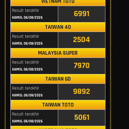
VIETNAM TOTO
Result terakhir
6
9
9
1
KAMIS
, 06/08/2026
TAIWAN 4D
Result terakhir
2
5
0
4
KAMIS
, 06/08/2026
MALAYSIA SUPER
Result terakhir
7
9
7
0
KAMIS
, 06/08/2026
TAIWAN 6D
Result terakhir
9
8
9
2
KAMIS
, 06/08/2026
TAIWAN TOTO
Result terakhir
5
0
6
1
KAMIS
, 06/08/2026