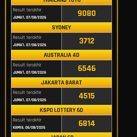
THAILAND TOTO
Result terakhir
9
0
8
0
JUMAT
, 07/08/2026
SYDNEY
Result terakhir
3
7
1
2
JUMAT
, 07/08/2026
AUSTRALIA 4D
Result terakhir
6
5
4
6
JUMAT
, 07/08/2026
JAKARTA BARAT
Result terakhir
4
5
1
5
JUMAT
, 07/08/2026
KSPO LOTTERY 6D
Result terakhir
6
8
1
4
KAMIS
, 06/08/2026