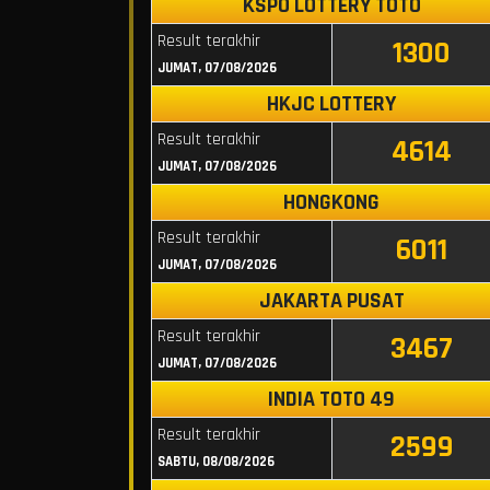
KSPO LOTTERY TOTO
Result terakhir
1
3
0
0
JUMAT
, 07/08/2026
HKJC LOTTERY
Result terakhir
4
6
1
4
JUMAT
, 07/08/2026
HONGKONG
Result terakhir
6
0
1
1
JUMAT
, 07/08/2026
JAKARTA PUSAT
Result terakhir
3
4
6
7
JUMAT
, 07/08/2026
INDIA TOTO 49
Result terakhir
2
5
9
9
SABTU
, 08/08/2026