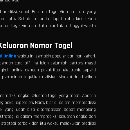
empunyai.
l prediksi, sebab Bocoran Togel Vietnam toto yang
ramal ahli. Sebab itu anda dapat coba kini sebab
aran togel vietnam toto biar tak tertinggal waktu
Keluaran Nomor Togel
l Online
waktu ini semakin populer dari hari kehari.
engan cara off line ialah sejumlah bettors mesti
kah online dengan pakai fitur electronic seperti
 permainan togel lebih efisien, singkat dan berikan
prediksi angka keluaran togel yang tepat. Apabila
ng bakal diperoleh. Nach, biar di dalam memprediksi
rbaik yang udah bisa ditampakkan dapat menolong
strategi di dalam memprediksi keluaran angka dari
strategi terbaik dan jitu waktu melakukan prediksi