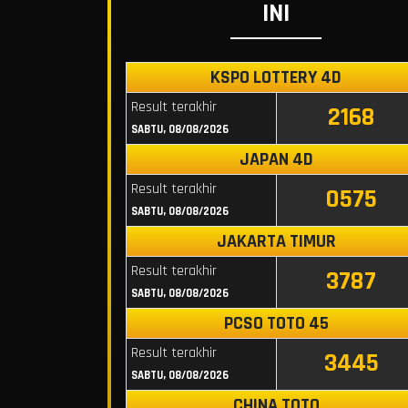
INI
KSPO LOTTERY 4D
Result terakhir
2
1
6
8
SABTU
, 08/08/2026
JAPAN 4D
Result terakhir
0
5
7
5
SABTU
, 08/08/2026
JAKARTA TIMUR
Result terakhir
3
7
8
7
SABTU
, 08/08/2026
PCSO TOTO 45
Result terakhir
3
4
4
5
SABTU
, 08/08/2026
CHINA TOTO