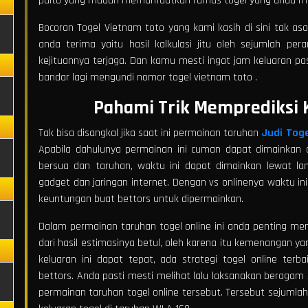
paito yang mudah memanfaatkan rumus togel yang anda m
Bocoran Togel Vietnam toto yang kami kasih di sini tak asa
anda terima yaitu hasil kalkulasi jitu oleh sejumlah pe
kejituannya terjaga. Dan kamu mesti ingat jam keluaran pas
bandar lagi mengundi nomor togel vietnam toto .
Pahami Trik Memprediksi 
Tak bisa disangkal jika saat ini permainan taruhan
Judi
Toge
Apabila dahulunya permainan ini cuman dapat dimainkan d
bersua dan taruhan, waktu ini dapat dimainkan lewat lang
gadget dan jaringan internet. Dengan vs onlinenya waktu ini,
keuntungan buat bettors untuk dipermainkan.
Dalam permainan taruhan togel online ini anda penting mem
dari hasil estimasinya betul, oleh karena itu kemenangan ya
keluaran ini dapat tepat, ada strategi togel online te
bettors. Anda pasti mesti melihat lalu laksanakan beragam 
permainan taruhan togel online tersebut. Tersebut sejumlah 