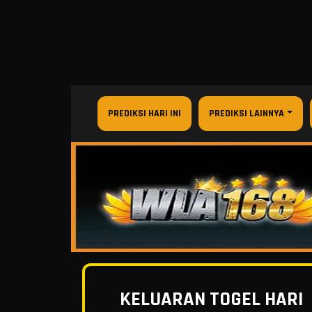
PREDIKSI HARI INI
PREDIKSI LAINNYA
KELUARAN TOGEL HARI