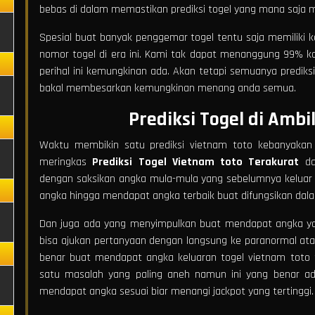
bebas di dalam memastikan prediksi togel yang mana saja m
Spesial buat banyak penggemar togel tentu saja memiliki
nomor togel di era ini. Kami tak dapat menanggung 99% ka
perihal ini kemungkinan ada. Akan tetapi semuanya prediks
bakal membesarkan kemungkinan menang anda semua.
Prediksi Togel di Ambil
Waktu membikin satu prediksi vietnam toto kebanyakan 
meringkas
Prediksi Togel
Vietnam toto Terakurat
dap
dengan saksikan angka mula-mula yang sebelumnya keluar
angka hingga mendapat angka terbaik buat difungsikan dala
Dan juga ada yang menyimpulkan buat mendapat angka ya
bisa ajukan pertanyaan dengan langsung ke paranormal ata
benar buat mendapat angka keluaran togel vietnam toto 
satu masalah yang paling aneh namun ini yang benar ada
mendapat angka sesuai biar menangi jackpot yang tertinggi.