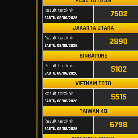
PCSO TOTO 49
Result terakhir
7
5
0
2
SABTU
, 08/08/2026
JAKARTA UTARA
Result terakhir
2
8
9
0
SABTU
, 08/08/2026
SINGAPORE
Result terakhir
5
1
0
2
SABTU
, 08/08/2026
VIETNAM TOTO
Result terakhir
5
5
1
5
SABTU
, 08/08/2026
TAIWAN 4D
Result terakhir
6
7
9
8
SABTU
, 08/08/2026