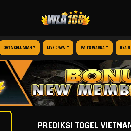
DATA KELUARAN
LIVE DRAW
PAITO WARNA
SYAIR
PREDIKSI TOGEL VIETNAM