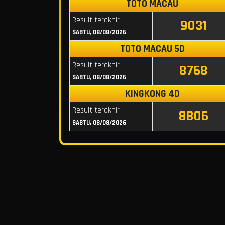
TOTO MACAU
Result terakhir
9
0
3
1
SABTU
, 08/08/2026
TOTO MACAU 5D
Result terakhir
8
7
6
8
SABTU
, 08/08/2026
KINGKONG 4D
Result terakhir
8
8
0
6
SABTU
, 08/08/2026