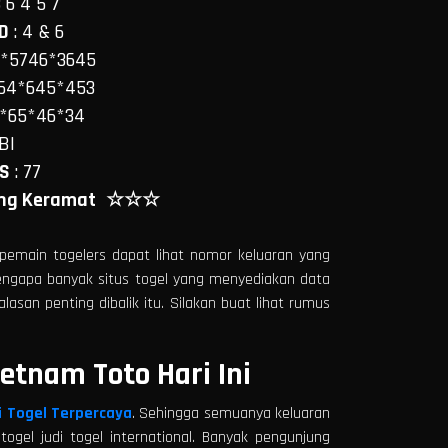
 6 4 5 7
D
:
4 & 6
*5746*3645
64*645*453
*65*46*34
BI
S
:
77
ang Keramat
☆☆☆
 pemain togelers dapat lihat nomor keluaran yang
mengapa banyak situs togel yang menyediakan data
asan penting dibalik itu. Silakan buat lihat rumus
etnam Toto Hari Ini
i Togel Terpercaya
. Sehingga semuanya keluaran
togel judi togel international. Banyak pengunjung