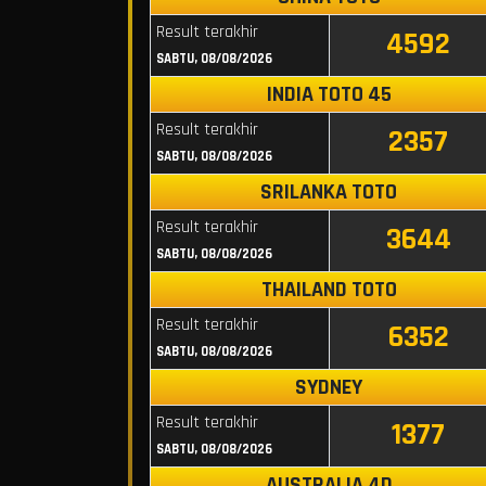
Result terakhir
4
5
9
2
SABTU
, 08/08/2026
INDIA TOTO 45
Result terakhir
2
3
5
7
SABTU
, 08/08/2026
SRILANKA TOTO
Result terakhir
3
6
4
4
SABTU
, 08/08/2026
THAILAND TOTO
Result terakhir
6
3
5
2
SABTU
, 08/08/2026
SYDNEY
Result terakhir
1
3
7
7
SABTU
, 08/08/2026
AUSTRALIA 4D