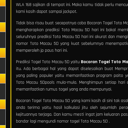
WLA 168 sajikan di tempat ini. Maka kamu tidak perlu mencu
kami kasih dapat sampai jackpot.
Tidak bisa risau buat secepatnya coba Bocoran Togel Toto Mac
mengharapkan prediksi Toto Macau 5D hari ini bakal mem
seluruhnya prediksi Toto Macau 5D hari ini akurat dan men
nomor Toto Macau 5D yang kuat sebelumnya menempatkan
memperoleh jp paus hari ini.
Prediksi Togel Toto Macau 5D yaitu
Bocoran Togel Toto M
itu. Ada berbagai hal yang dapat diselesaikan buat Memp
yang paling populer yaitu memanfaatkan program paito ya
Toto Macau 5Dpools mula-mula. Menghimpun setiap hari 
memanfaatkan rumus togel yang anda mempunyai.
Bocoran Togel Toto Macau 5D yang kami kasih di sini tak asa
anda terima yaitu hasil kalkulasi jitu oleh sejumlah pe
kejituannya terjaga. Dan kamu mesti ingat jam keluaran pas
bandar lagi mengundi nomor togel Toto Macau 5D .