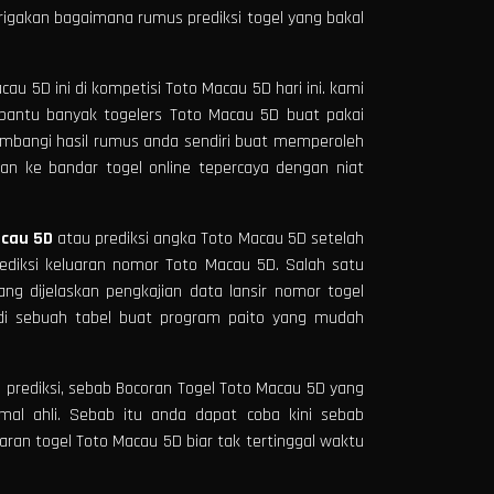
rigakan bagaimana rumus prediksi togel yang bakal
au 5D ini di kompetisi Toto Macau 5D hari ini. kami
bantu banyak togelers Toto Macau 5D buat pakai
gimbangi hasil rumus anda sendiri buat memperoleh
 ke bandar togel online tepercaya dengan niat
acau 5D
atau prediksi angka Toto Macau 5D setelah
rediksi keluaran nomor Toto Macau 5D. Salah satu
ng dijelaskan pengkajian data lansir nomor togel
di sebuah tabel buat program paito yang mudah
l prediksi, sebab Bocoran Togel Toto Macau 5D yang
ramal ahli. Sebab itu anda dapat coba kini sebab
aran togel Toto Macau 5D biar tak tertinggal waktu