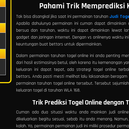
Pahami Trik Memprediksi 
Tak bisa disangkal jika saat ini permainan taruhan
Judi
Toge
Apabila dahulunya permainan ini cuman dapat dimainkan d
bersua dan taruhan, waktu ini dapat dimainkan lewat lang
gadget dan jaringan internet. Dengan vs onlinenya waktu ini,
keuntungan buat bettors untuk dipermainkan.
Dalam permainan taruhan togel online ini anda penting mem
dari hasil estimasinya betul, oleh karena itu kemenangan ya
keluaran ini dapat tepat, ada strategi togel online te
bettors. Anda pasti mesti melihat lalu laksanakan beragam 
permainan taruhan togel online tersebut. Tersebut sejumlah 
keluaran togel di taruhan WLA 168.
Trik Prediksi Togel Online dengan 
Cuman ada dua situasi waktu anda mainkan judi online
dikeluarkan begitu sesuai, sebab itu anda menang. Namun, 
kalah. Ya, permainan permainan judi ini miliki prosedur perm