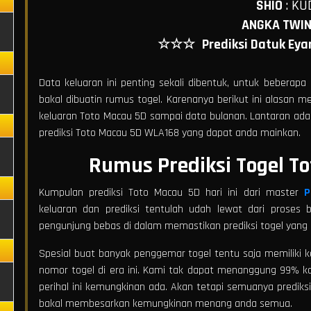
SHIO
:
KU
ANGKA TWI
☆☆☆
Prediksi Datuk Ey
Data keluaran ini penting sekali dibentuk, untuk beberapa
bakal dibuatin rumus togel. Karenanya berikut ini alasan 
keluaran Toto Macau 5D sampai data bulanan. Lantaran ada al
prediksi Toto Macau 5D WLA168 yang dapat anda mainkan.
Rumus Prediksi Togel To
Kumpulan prediksi Toto Macau 5D hari ini dari master
P
keluaran dan prediksi tentulah udah lewat dari proses ba
pengunjung bebas di dalam memastikan prediksi togel yang
Spesial buat banyak penggemar togel tentu saja memiliki
nomor togel di era ini. Kami tak dapat menanggung 99% ka
perihal ini kemungkinan ada. Akan tetapi semuanya prediks
bakal membesarkan kemungkinan menang anda semua.