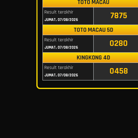
TOTO MACAU
Result terakhir
7
8
7
5
JUMAT
, 07/08/2026
TOTO MACAU 5D
Result terakhir
0
2
8
0
JUMAT
, 07/08/2026
KINGKONG 4D
Result terakhir
0
4
5
8
JUMAT
, 07/08/2026