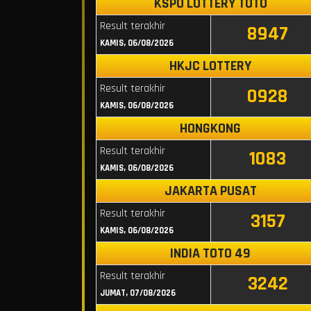
KSPO LOTTERY TOTO
Result terakhir
8
9
4
7
KAMIS
, 06/08/2026
HKJC LOTTERY
Result terakhir
0
9
2
8
KAMIS
, 06/08/2026
HONGKONG
Result terakhir
1
0
8
3
KAMIS
, 06/08/2026
JAKARTA PUSAT
Result terakhir
3
1
5
7
KAMIS
, 06/08/2026
INDIA TOTO 49
Result terakhir
3
2
4
2
JUMAT
, 07/08/2026