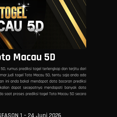
Toto Macau 5D
 5D, rumus prediksi togel terlengkap dan terjitu dari
mar judi togel Toto Macau 5D, tentu saja anda ada
man ini anda bakal mendapat data bocoran prediksi
i kalian dapat secepatnya mendapati banyak data
da saat proses prediksi togel Toto Macau 5D secara
SEASON 1 – 24 Juni 2026