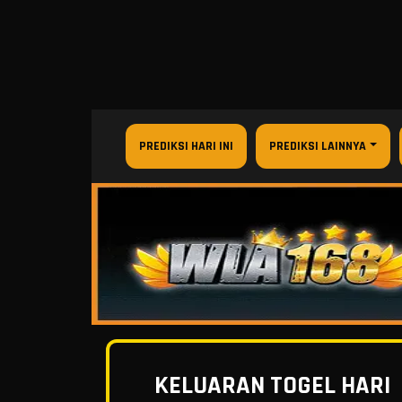
PREDIKSI HARI INI
PREDIKSI LAINNYA
KELUARAN TOGEL HARI