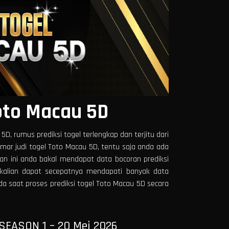
Toto Macau 5D
 5D, rumus prediksi togel terlengkap dan terjitu dari
mar judi togel Toto Macau 5D, tentu saja anda ada
man ini anda bakal mendapat data bocoran prediksi
i kalian dapat secepatnya mendapati banyak data
da saat proses prediksi togel Toto Macau 5D secara
 SEASON 1 – 20 Mei 2026