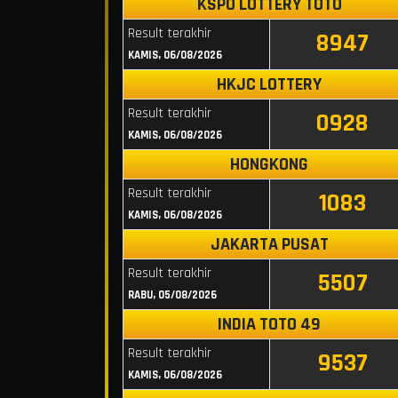
KSPO LOTTERY TOTO
Result terakhir
8
9
4
7
KAMIS
, 06/08/2026
HKJC LOTTERY
Result terakhir
0
9
2
8
KAMIS
, 06/08/2026
HONGKONG
Result terakhir
1
0
8
3
KAMIS
, 06/08/2026
JAKARTA PUSAT
Result terakhir
5
5
0
7
RABU
, 05/08/2026
INDIA TOTO 49
Result terakhir
9
5
3
7
KAMIS
, 06/08/2026