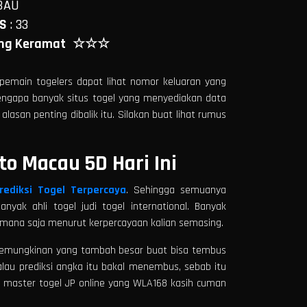
BAU
S
:
33
ang Keramat
☆☆☆
 pemain togelers dapat lihat nomor keluaran yang
mengapa banyak situs togel yang menyediakan data
asan penting dibalik itu. Silakan buat lihat rumus
to Macau 5D Hari Ini
rediksi Togel Terpercaya
. Sehingga semuanya
nyak ahli togel judi togel international. Banyak
 mana saja menurut kerpercayaan kalian semasing.
 kemungkinan yang tambah besar buat bisa tembus
lau prediksi angka itu bakal menembus, sebab itu
i master togel JP online yang WLA168 kasih cuman