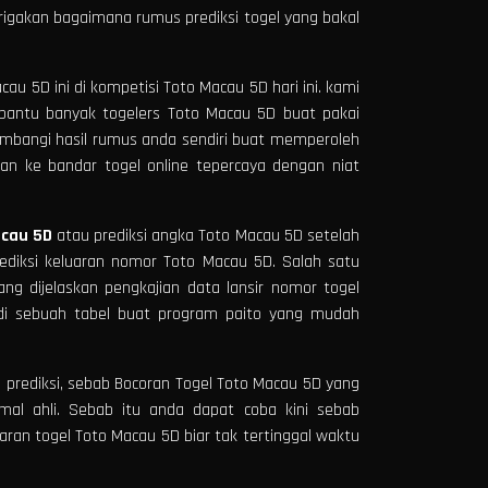
rigakan bagaimana rumus prediksi togel yang bakal
au 5D ini di kompetisi Toto Macau 5D hari ini. kami
bantu banyak togelers Toto Macau 5D buat pakai
gimbangi hasil rumus anda sendiri buat memperoleh
 ke bandar togel online tepercaya dengan niat
acau 5D
atau prediksi angka Toto Macau 5D setelah
rediksi keluaran nomor Toto Macau 5D. Salah satu
ng dijelaskan pengkajian data lansir nomor togel
di sebuah tabel buat program paito yang mudah
l prediksi, sebab Bocoran Togel Toto Macau 5D yang
ramal ahli. Sebab itu anda dapat coba kini sebab
aran togel Toto Macau 5D biar tak tertinggal waktu