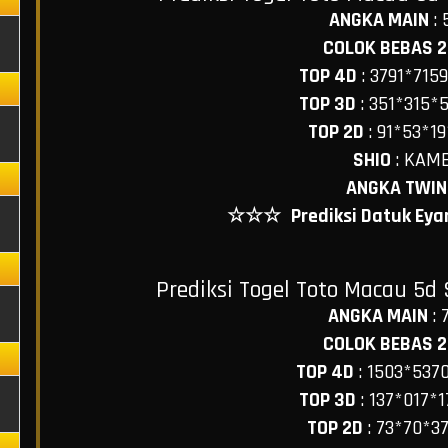
ANGKA MAIN
:
COLOK BEBAS 2
TOP 4D
:
3791*715
TOP 3D
:
351*315*5
TOP 2D
:
91*53*19
SHIO
:
KAM
ANGKA TWIN
☆☆☆
Prediksi Datuk Ey
Prediksi Togel Toto Macau 5d
ANGKA MAIN
:
COLOK BEBAS 2
TOP 4D
:
1503*5370
TOP 3D
:
137*017*1
TOP 2D
:
73*70*37