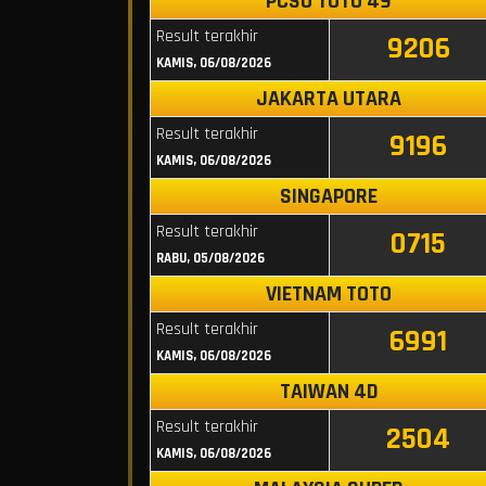
PCSO TOTO 49
Result terakhir
9
2
0
6
KAMIS
, 06/08/2026
JAKARTA UTARA
Result terakhir
9
1
9
6
KAMIS
, 06/08/2026
SINGAPORE
Result terakhir
0
7
1
5
RABU
, 05/08/2026
VIETNAM TOTO
Result terakhir
6
9
9
1
KAMIS
, 06/08/2026
TAIWAN 4D
Result terakhir
2
5
0
4
KAMIS
, 06/08/2026