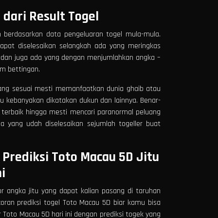
 dari Result Togel
 berdasarkan data pengeluaran togel mula-mula.
pat diselesaikan selangkah ada yang meringkas
 dan juga ada yang dengan menjumlahkan angka –
m bettingan.
ng sesuai mesti memanfaatkan dunia ghaib atau
u kebanyakan dikatakan dukun dan lainnya. Benar-
terbaik hingga mesti mencari paranormal peluang
 yang udah diselesaikan sejumlah togeller buat
Prediksi Toto Macau 5D Jitu
ni
or angka jitu yang dapat kalian pasang di taruhan
oran prediksi togel Toto Macau 5D biar kamu bisa
to Macau 5D hari ini dengan prediksi togek yang