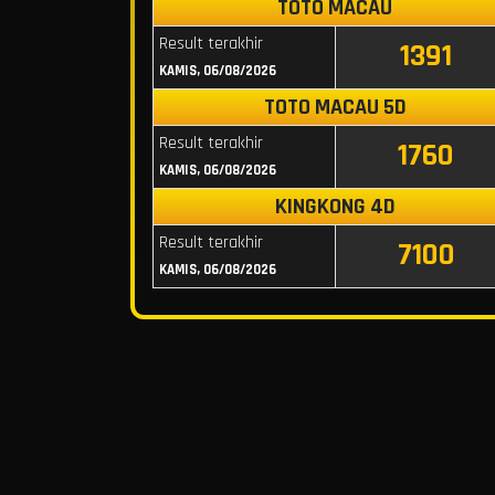
TOTO MACAU
Result terakhir
1
3
9
1
KAMIS
, 06/08/2026
TOTO MACAU 5D
Result terakhir
1
7
6
0
KAMIS
, 06/08/2026
KINGKONG 4D
Result terakhir
7
1
0
0
KAMIS
, 06/08/2026