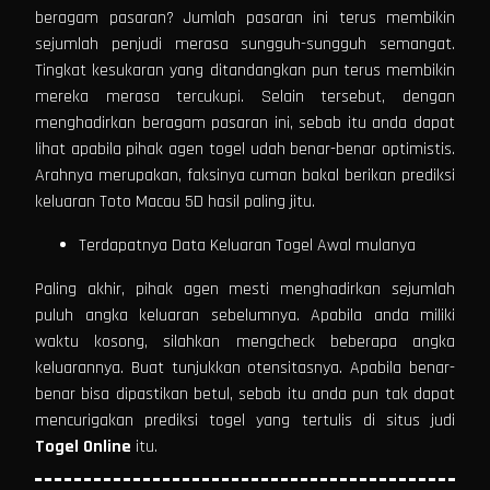
beragam pasaran? Jumlah pasaran ini terus membikin
sejumlah penjudi merasa sungguh-sungguh semangat.
Tingkat kesukaran yang ditandangkan pun terus membikin
mereka merasa tercukupi. Selain tersebut, dengan
menghadirkan beragam pasaran ini, sebab itu anda dapat
lihat apabila pihak agen togel udah benar-benar optimistis.
Arahnya merupakan, faksinya cuman bakal berikan prediksi
keluaran Toto Macau 5D hasil paling jitu.
Terdapatnya Data Keluaran Togel Awal mulanya
Paling akhir, pihak agen mesti menghadirkan sejumlah
puluh angka keluaran sebelumnya. Apabila anda miliki
waktu kosong, silahkan mengcheck beberapa angka
keluarannya. Buat tunjukkan otensitasnya. Apabila benar-
benar bisa dipastikan betul, sebab itu anda pun tak dapat
mencurigakan prediksi togel yang tertulis di situs judi
Togel Online
itu.