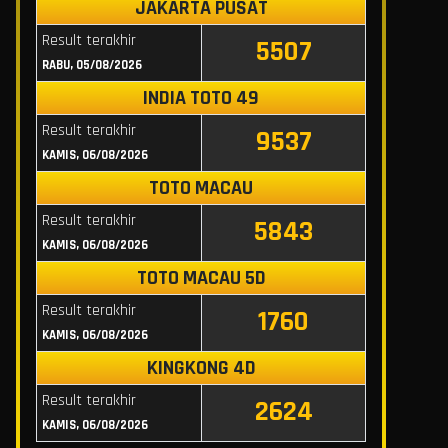
JAKARTA PUSAT
Result terakhir
5
5
0
7
RABU
, 05/08/2026
INDIA TOTO 49
Result terakhir
9
5
3
7
KAMIS
, 06/08/2026
TOTO MACAU
Result terakhir
5
8
4
3
KAMIS
, 06/08/2026
TOTO MACAU 5D
Result terakhir
1
7
6
0
KAMIS
, 06/08/2026
KINGKONG 4D
Result terakhir
2
6
2
4
KAMIS
, 06/08/2026