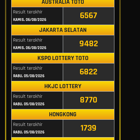
AUSTRALIA TOTO
Result terakhir
6
5
6
7
KAMIS
, 06/08/2026
JAKARTA SELATAN
Result terakhir
9
4
8
2
KAMIS
, 06/08/2026
KSPO LOTTERY TOTO
Result terakhir
6
8
2
2
RABU
, 05/08/2026
HKJC LOTTERY
Result terakhir
8
7
7
0
RABU
, 05/08/2026
HONGKONG
Result terakhir
1
7
3
9
RABU
, 05/08/2026