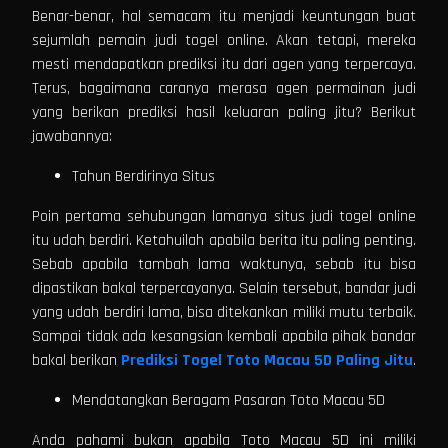
Benar-benar, hal semacam itu menjadi keuntungan buat
sejumlah pemain judi togel online. Akan tetapi, mereka
mesti mendapatkan prediksi itu dari agen yang terpercaya.
Terus, bagaimana caranya merasa agen permainan judi
yang berikan prediksi hasil keluaran paling jitu? Berikut
jawabannya:
Tahun Berdirinya Situs
Poin pertama sehubungan lamanya situs judi togel online
itu udah berdiri. Ketahuilah apabila berita itu paling penting.
Sebab apabila tambah lama waktunya, sebab itu bisa
dipastikan bakal terpercayanya. Selain tersebut, bandar judi
yang udah berdiri lama, bisa ditekankan miliki mutu terbaik.
Sampai tidak ada kesangsian kembali apabila pihak bandar
bakal berikan
Prediksi Togel Toto Macau 5D Paling Jitu
.
Mendatangkan Beragam Pasaran Toto Macau 5D
Anda pahami bukan apabila Toto Macau 5D ini miliki