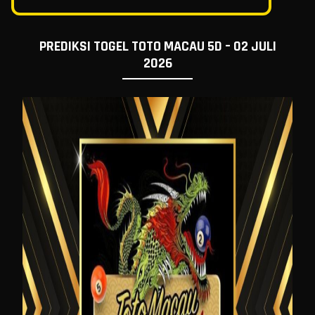
PREDIKSI TOGEL TOTO MACAU 5D – 02 JULI
2026