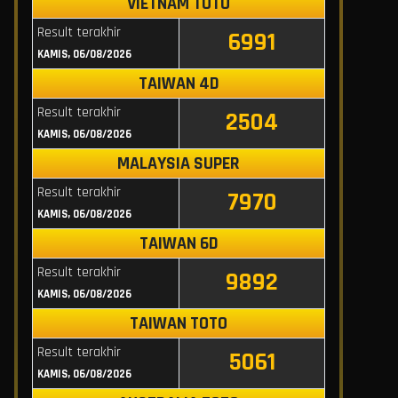
VIETNAM TOTO
Result terakhir
6
9
9
1
KAMIS
, 06/08/2026
TAIWAN 4D
Result terakhir
2
5
0
4
KAMIS
, 06/08/2026
MALAYSIA SUPER
Result terakhir
7
9
7
0
KAMIS
, 06/08/2026
TAIWAN 6D
Result terakhir
9
8
9
2
KAMIS
, 06/08/2026
TAIWAN TOTO
Result terakhir
5
0
6
1
KAMIS
, 06/08/2026