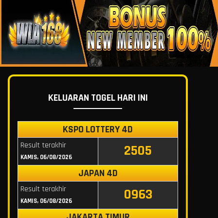
KELUARAN TOGEL HARI INI
KSPO LOTTERY 4D
Result terakhir
2
5
0
5
KAMIS
, 06/08/2026
JAPAN 4D
Result terakhir
0
9
6
3
KAMIS
, 06/08/2026
JAKARTA TIMUR