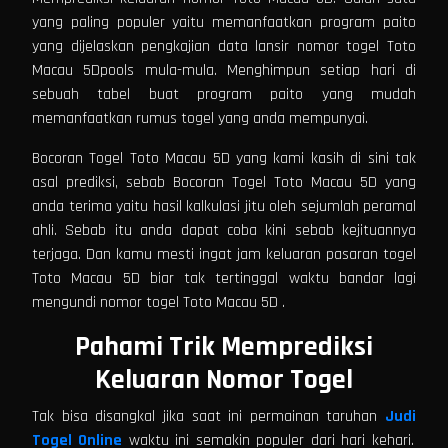
yang paling populer yaitu memanfaatkan program paito
yang dijelaskan pengkajian data lansir nomor togel Toto
Macau 5Dpools mula-mula. Menghimpun setiap hari di
sebuah tabel buat program paito yang mudah
memanfaatkan rumus togel yang anda mempunyai.
Bocoran Togel Toto Macau 5D yang kami kasih di sini tak
asal prediksi, sebab Bocoran Togel Toto Macau 5D yang
anda terima yaitu hasil kalkulasi jitu oleh sejumlah peramal
ahli. Sebab itu anda dapat coba kini sebab kejituannya
terjaga. Dan kamu mesti ingat jam keluaran pasaran togel
Toto Macau 5D biar tak tertinggal waktu bandar lagi
mengundi nomor togel Toto Macau 5D .
Pahami Trik Memprediksi
Keluaran Nomor Togel
Tak bisa disangkal jika saat ini permainan taruhan
Judi
Togel Online
waktu ini semakin populer dari hari kehari.