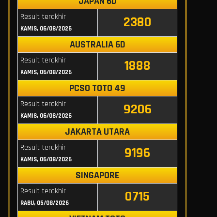
JAPAN 6D
Result terakhir
2
3
8
0
KAMIS
, 06/08/2026
AUSTRALIA 6D
Result terakhir
1
8
8
8
KAMIS
, 06/08/2026
PCSO TOTO 49
Result terakhir
9
2
0
6
KAMIS
, 06/08/2026
JAKARTA UTARA
Result terakhir
9
1
9
6
KAMIS
, 06/08/2026
SINGAPORE
Result terakhir
0
7
1
5
RABU
, 05/08/2026