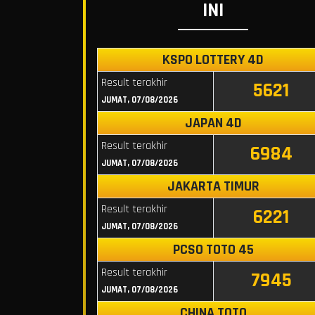
INI
KSPO LOTTERY 4D
Result terakhir
5
6
2
1
JUMAT
, 07/08/2026
JAPAN 4D
Result terakhir
6
9
8
4
JUMAT
, 07/08/2026
JAKARTA TIMUR
Result terakhir
6
2
2
1
JUMAT
, 07/08/2026
PCSO TOTO 45
Result terakhir
7
9
4
5
JUMAT
, 07/08/2026
CHINA TOTO