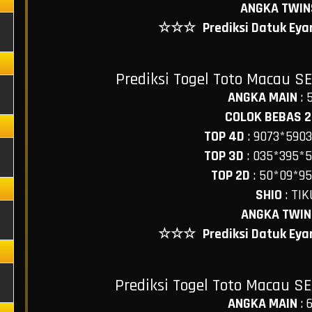
ANGKA TWIN
☆☆☆
Prediksi Datuk Ey
Prediksi Togel Toto Macau S
ANGKA MAIN
:
5
COLOK BEBAS 2
TOP 4D
:
9073*5903
TOP 3D
:
035*395*5
TOP 2D
:
50*09*95
SHIO
:
TIK
ANGKA TWIN
☆☆☆
Prediksi Datuk Ey
Prediksi Togel Toto Macau S
ANGKA MAIN
:
6