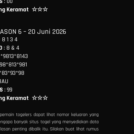
S
:
00
ang Keramat
☆☆☆
EASON 6 – 20 Juni 2026
 8 1 3 4
D
:
8 & 4
*9813*8143
98*813*981
*83*93*98
BAU
S
:
99
ang Keramat
☆☆☆
 pemain togelers dapat lihat nomor keluaran yang
mengapa banyak situs togel yang menyediakan data
san penting dibalik itu. Silakan buat lihat rumus