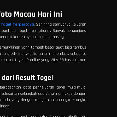
oto Macau Hari Ini
i Togel Terpercaya
. Sehingga semuanya keluaran
togel judi togel international. Banyak pengunjung
enurut kerpercayaan kalian semasing.
 kemungkinan yang tambah besar buat bisa tembus
lau prediksi angka itu bakal menembus, sebab itu
i master togel JP online yang WLA168 kasih cuman
 dari Result Togel
erdasarkan data pengeluaran togel mula-mula.
iselesaikan selangkah ada yang meringkas dengan
uga ada yang dengan menjumlahkan angka – angka
ingan.
ng sesuai mesti memanfaatkan dunia ghaib atau