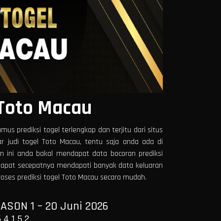
 Toto Macau
umus prediksi togel terlengkap dan terjitu dari situs
r judi togel Toto Macau, tentu saja anda ada di
an ini anda bakal mendapat data bocoran prediksi
an dapat secepatnya mendapati banyak data keluaran
roses prediksi togel Toto Macau secara mudah.
EASON 1 – 20 Juni 2026
 4 1 5 2