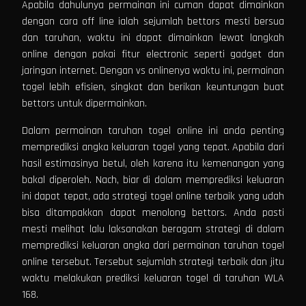
Apabila dahulunya permainan ini cuman dapat dimainkan
dengan cara off line ialah sejumlah bettors mesti bersua
dan taruhan, waktu ini dapat dimainkan lewat langkah
online dengan pakai fitur electronic seperti gadget dan
jaringan internet. Dengan vs onlinenya waktu ini, permainan
togel lebih efisien, singkat dan berikan keuntungan buat
bettors untuk dipermainkan.
Dalam permainan taruhan togel online ini anda penting
memprediksi angka keluaran togel yang tepat. Apabila dari
hasil estimasinya betul, oleh karena itu kemenangan yang
bakal diperoleh. Nach, biar di dalam memprediksi keluaran
ini dapat tepat, ada strategi togel online terbaik yang udah
bisa ditampakkan dapat menolong bettors. Anda pasti
mesti melihat lalu laksanakan beragam strategi di dalam
memprediksi keluaran angka dari permainan taruhan togel
online tersebut. Tersebut sejumlah strategi terbaik dan jitu
waktu melakukan prediksi keluaran togel di taruhan WLA
168.