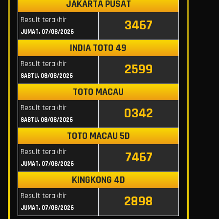
JAKARTA PUSAT
Result terakhir
3
4
6
7
JUMAT
, 07/08/2026
INDIA TOTO 49
Result terakhir
2
5
9
9
SABTU
, 08/08/2026
TOTO MACAU
Result terakhir
0
3
4
2
SABTU
, 08/08/2026
TOTO MACAU 5D
Result terakhir
7
4
6
7
JUMAT
, 07/08/2026
KINGKONG 4D
Result terakhir
2
8
9
8
JUMAT
, 07/08/2026