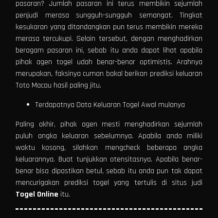
pasaran? Jumlah pasaran ini terus membikin sejumlah
penjudi merasa sungguh-sungguh semangat. Tingkat
kesukaran yang ditandangkan pun terus membikin mereka
merasa tercukupi. Selain tersebut, dengan menghadirkan
beragam pasaran ini, sebab itu anda dapat lihat apabila
pihak agen togel udah benar-benar optimistis. Arahnya
merupakan, faksinya cuman bakal berikan prediksi keluaran
Toto Macau hasil paling jitu.
Terdapatnya Data Keluaran Togel Awal mulanya
Paling akhir, pihak agen mesti menghadirkan sejumlah
puluh angka keluaran sebelumnya. Apabila anda miliki
waktu kosong, silahkan mengcheck beberapa angka
keluarannya. Buat tunjukkan otensitasnya. Apabila benar-
benar bisa dipastikan betul, sebab itu anda pun tak dapat
mencurigakan prediksi togel yang tertulis di situs judi
Togel Online
itu.