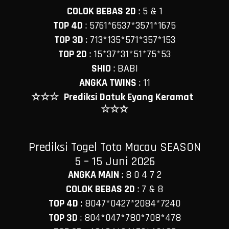
COLOK BEBAS 2D
:
5 & 1
TOP 4D
:
5761*6537*3571*1675
TOP 3D
:
713*135*571*357*153
TOP 2D
:
15*37*31*51*75*53
SHIO
:
BABI
ANGKA TWINS
:
11
☆☆☆
Prediksi Datuk Eyang Keramat
☆☆☆
Prediksi Togel Toto Macau SEASON
5 – 15 Juni 2026
ANGKA MAIN
:
8 0 4 7 2
COLOK BEBAS 2D
:
7 & 8
TOP 4D
:
8047*0427*2084*7240
TOP 3D
:
804*047*780*708*478