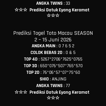
ANGKA TWINS
:
33
☆☆☆
Prediksi Datuk Eyang Keramat
☆☆☆
Prediksi Togel Toto Macau SEASON
2 – 15 Juni 2026
ANGKA MAIN
:
0 7 6 5 2
COLOK BEBAS 2D
:
0 & 5
TOP 4D
:
5267*2706*7625*0765
TOP 3D
:
650*076*507*765*570
TOP 2D
:
76*06*57*07*75*60
SHIO
:
ANJING
ANGKA TWINS
:
77
☆☆☆
Prediksi Datuk Eyang Keramat
☆☆☆