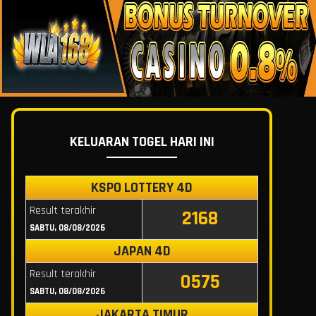
KELUARAN TOGEL HARI INI
KSPO LOTTERY 4D
Result terakhir
2
1
6
8
SABTU
, 08/08/2026
JAPAN 4D
Result terakhir
0
5
7
5
SABTU
, 08/08/2026
JAKARTA TIMUR