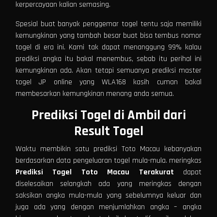
kerpercayaan kalian semasing.
Spesial buat banyak penggemar togel tentu saja memiliki
kemungkinan yang tambah besar buat bisa tembus nomor
togel di era ini. Kami tak dapat menanggung 99% kalau
prediksi angka itu bakal menembus, sebab itu perihal ini
kemungkinan ada. Akan tetapi semuanya prediksi master
togel JP online yang WLA168 kasih cuman bakal
membesarkan kemungkinan menang anda semua.
Prediksi Togel di Ambil dari
Result Togel
Waktu membikin satu prediksi Toto Macau kebanyakan
berdasarkan data pengeluaran togel mula-mula. meringkas
Prediksi Togel
Toto Macau Terakurat
dapat
diselesaikan selangkah ada yang meringkas dengan
saksikan angka mula-mula yang sebelumnya keluar dan
juga ada yang dengan menjumlahkan angka – angka