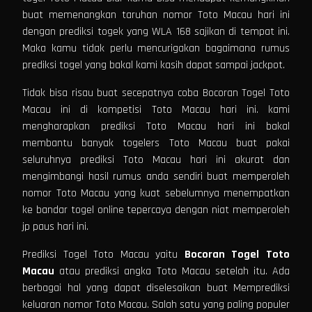
buat memenangkan taruhan nomor Toto Macau hari ini
dengan prediksi togek yang WLA 168 sajikan di tempat ini.
Maka kamu tidak perlu mencurigakan bagaimana rumus
prediksi togel yang bakal kami kasih dapat sampai jackpot.
Tidak bisa risau buat secepatnya coba Bocoran Togel Toto
Macau ini di kompetisi Toto Macau hari ini. kami
mengharapkan prediksi Toto Macau hari ini bakal
membantu banyak togelers Toto Macau buat pakai
seluruhnya prediksi Toto Macau hari ini akurat dan
mengimbangi hasil rumus anda sendiri buat memperoleh
nomor Toto Macau yang kuat sebelumnya menempatkan
ke bandar togel online tepercaya dengan niat memperoleh
jp paus hari ini.
Prediksi Togel Toto Macau yaitu
Bocoran Togel Toto
Macau
atau prediksi angka Toto Macau setelah itu. Ada
berbagai hal yang dapat diselesaikan buat Memprediksi
keluaran nomor Toto Macau. Salah satu yang paling populer