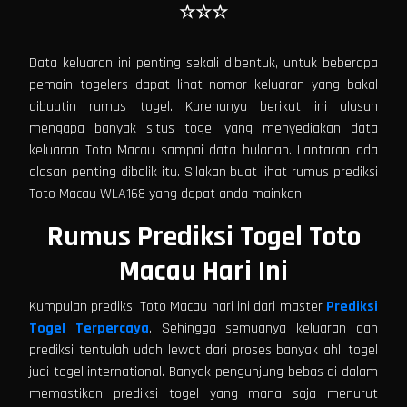
☆☆☆
Data keluaran ini penting sekali dibentuk, untuk beberapa
pemain togelers dapat lihat nomor keluaran yang bakal
dibuatin rumus togel. Karenanya berikut ini alasan
mengapa banyak situs togel yang menyediakan data
keluaran Toto Macau sampai data bulanan. Lantaran ada
alasan penting dibalik itu. Silakan buat lihat rumus prediksi
Toto Macau WLA168 yang dapat anda mainkan.
Rumus Prediksi Togel Toto
Macau Hari Ini
Kumpulan prediksi Toto Macau hari ini dari master
Prediksi
Togel Terpercaya
. Sehingga semuanya keluaran dan
prediksi tentulah udah lewat dari proses banyak ahli togel
judi togel international. Banyak pengunjung bebas di dalam
memastikan prediksi togel yang mana saja menurut