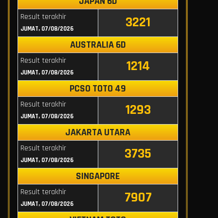
JAPAN 6D
Result terakhir
3
2
2
1
JUMAT
, 07/08/2026
AUSTRALIA 6D
Result terakhir
1
2
1
4
JUMAT
, 07/08/2026
PCSO TOTO 49
Result terakhir
1
2
9
3
JUMAT
, 07/08/2026
JAKARTA UTARA
Result terakhir
3
7
3
5
JUMAT
, 07/08/2026
SINGAPORE
Result terakhir
7
9
0
7
JUMAT
, 07/08/2026