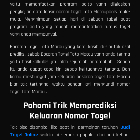
yaitu memanfaatkan program paito yang dijelaskan
pengkajian data lansir nomor togel Toto Macaupools mula-
mula. Menghimpun setiap hari di sebuah tabel buat
program paito yang mudah memanfaatkan rumus togel
yang anda mempunyai.
Bocoran Togel Toto Macau yang kami kasih di sini tak asal
prediksi, sebab Bocoran Togel Toto Macau yang anda terima
yaitu hasil kalkulasi jitu oleh sejumlah peramal ahli. Sebab
itu anda dapat coba kini sebab kejituannya terjaga. Dan
kamu mesti ingat jam keluaran pasaran togel Toto Macau
biar tak tertinggal waktu bandar lagi mengundi nomor
togel Toto Macau .
Pahami Trik Memprediksi
Keluaran Nomor Togel
Tak bisa disangkal jika saat ini permainan taruhan
Judi
Togel Online
waktu ini semakin populer dari hari kehari.