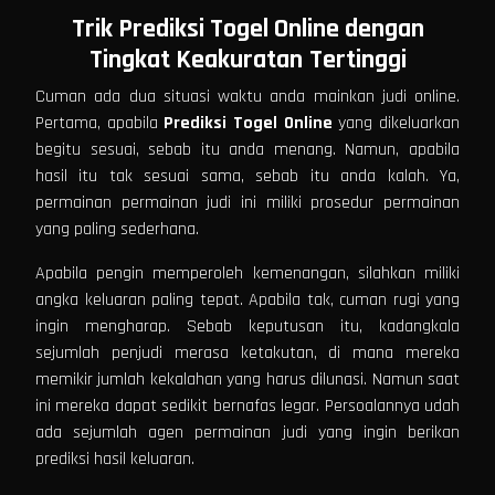
Trik Prediksi Togel Online dengan
Tingkat
Keakuratan
Tertinggi
Cuman ada dua situasi waktu anda mainkan judi online.
Pertama, apabila
Prediksi Togel
Online
yang dikeluarkan
begitu sesuai, sebab itu anda menang. Namun, apabila
hasil itu tak sesuai sama, sebab itu anda kalah. Ya,
permainan permainan judi ini miliki prosedur permainan
yang paling sederhana.
Apabila pengin memperoleh kemenangan, silahkan miliki
angka keluaran paling tepat. Apabila tak, cuman rugi yang
ingin mengharap. Sebab keputusan itu, kadangkala
sejumlah penjudi merasa ketakutan, di mana mereka
memikir jumlah kekalahan yang harus dilunasi. Namun saat
ini mereka dapat sedikit bernafas legar. Persoalannya udah
ada sejumlah agen permainan judi yang ingin berikan
prediksi hasil keluaran.