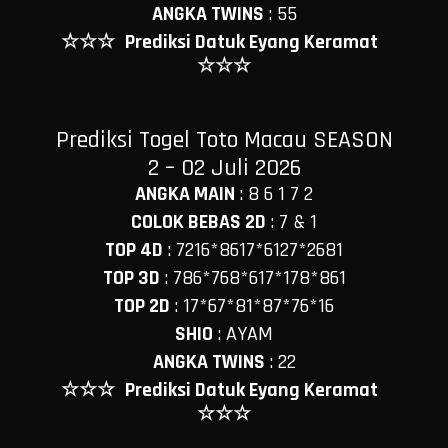
ANGKA TWINS
:
55
☆☆☆
Prediksi Datuk Eyang Keramat
☆☆☆
Prediksi Togel Toto Macau SEASON
2 – 02 Juli 2026
ANGKA MAIN
:
8 6 1 7 2
COLOK BEBAS 2D
:
7 & 1
TOP 4D
:
7216*8617*6127*2681
TOP 3D
:
786*768*617*178*861
TOP 2D
:
17*67*81*87*76*16
SHIO
:
AYAM
ANGKA TWINS
:
22
☆☆☆
Prediksi Datuk Eyang Keramat
☆☆☆