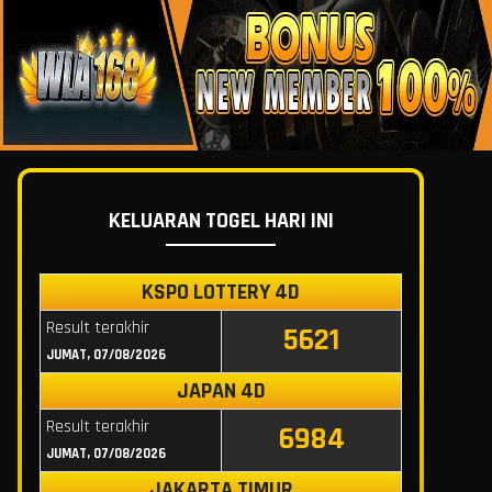
KELUARAN TOGEL HARI INI
KSPO LOTTERY 4D
Result terakhir
5
6
2
1
JUMAT
, 07/08/2026
JAPAN 4D
Result terakhir
6
9
8
4
JUMAT
, 07/08/2026
JAKARTA TIMUR