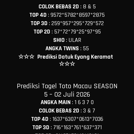
COLOK BEBAS 2D
:
8 & 5
TOP 4D
:
9572*5782*8597*2875
TOP 3D
:
259*957*295*729*572
TOP 2D
:
57*72*79*25*97*95
SHIO
:
ULAR
ANGKA TWINS
:
55
☆☆☆
Prediksi Datuk Eyang Keramat
☆☆☆
Prediksi Togel Toto Macau SEASON
5 – 02 Juli 2026
ANGKA MAIN
:
1 6 3 7 0
COLOK BEBAS 2D
:
3 & 7
TOP 4D
:
1637*6307*0613*7036
TOP 3D
:
716*163*761*637*371