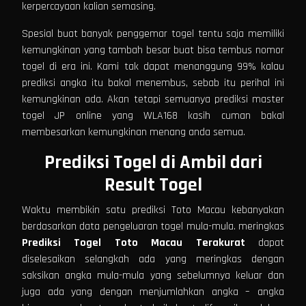
kerpercayaan kalian semasing.
Spesial buat banyak penggemar togel tentu saja memiliki
kemungkinan yang tambah besar buat bisa tembus nomor
togel di era ini. Kami tak dapat menanggung 99% kalau
prediksi angka itu bakal menembus, sebab itu perihal ini
kemungkinan ada. Akan tetapi semuanya prediksi master
togel JP online yang WLA168 kasih cuman bakal
membesarkan kemungkinan menang anda semua.
Prediksi Togel di Ambil dari
Result Togel
Waktu membikin satu prediksi Toto Macau kebanyakan
berdasarkan data pengeluaran togel mula-mula. meringkas
Prediksi Togel
Toto Macau Terakurat
dapat
diselesaikan selangkah ada yang meringkas dengan
saksikan angka mula-mula yang sebelumnya keluar dan
juga ada yang dengan menjumlahkan angka – angka