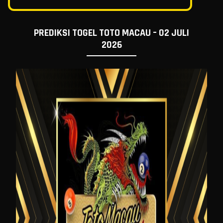
PREDIKSI TOGEL TOTO MACAU – 02 JULI
2026