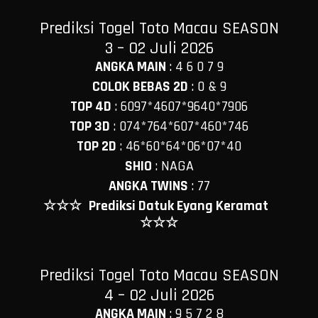
Prediksi Togel Toto Macau SEASON
3 – 02 Juli 2026
ANGKA MAIN
:
4 6 0 7 9
COLOK BEBAS 2D
:
0 & 9
TOP 4D
:
6097*4607*9640*7906
TOP 3D
:
074*764*607*460*746
TOP 2D
:
46*60*64*06*07*40
SHIO
:
NAGA
ANGKA TWINS
:
77
☆☆☆
Prediksi Datuk Eyang Keramat
☆☆☆
Prediksi Togel Toto Macau SEASON
4 – 02 Juli 2026
ANGKA MAIN
:
9 5 7 2 8