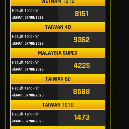
VIETNAM TOTO
Result terakhir
8
1
5
1
JUMAT
, 07/08/2026
TAIWAN 4D
Result terakhir
9
3
6
2
JUMAT
, 07/08/2026
MALAYSIA SUPER
Result terakhir
4
2
2
5
JUMAT
, 07/08/2026
TAIWAN 6D
Result terakhir
8
5
8
8
JUMAT
, 07/08/2026
TAIWAN TOTO
Result terakhir
1
4
7
3
JUMAT
, 07/08/2026