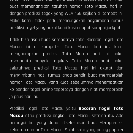
buat memenangkan taruhan nomor Toto Macau hari ini
dengan prediksi togek yang WLA 168 sajikan di tempat ini.
Maka kamu tidak perlu mencurigakan bagaimana rumus
prediksi togel yang bakal kami kasih dapat sampai jackpot.
Tidak bisa risau buat secepatnya coba Bocoran Togel Toto
Macau ini di kompetisi Toto Macau hari ini. kami
mengharapkan prediksi Toto Macau hari ini bakal
membantu banyak togelers Toto Macau buat pakai
seluruhnya prediksi Toto Macau hari ini akurat dan
mengimbangi hasil rumus anda sendiri buat memperoleh
nomor Toto Macau yang kuat sebelumnya menempatkan
ke bandar togel online tepercaya dengan niat memperoleh
jp paus hari ini.
Prediksi Togel Toto Macau yaitu
Bocoran Togel Toto
Macau
atau prediksi angka Toto Macau setelah itu. Ada
berbagai hal yang dapat diselesaikan buat Memprediksi
keluaran nomor Toto Macau. Salah satu yang paling populer