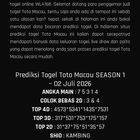
togel online WLA168. Selamat datang para penggemar judi
togel Toto Macau, tentu saja anda ada di tempat ini sebab
satu alasan kan? tepat sekali di halaman ini anda bakal
mendapat data bocoran prediksi togel. Di halaman situs
prediksi togel Toto Macau ini kalian dapat secepatnya
mendapati banyak data keluaran togel, live draw dan paito
yang dapat menolong anda saat proses prediksi togel Toto
Macau secara mudah.
Prediksi Togel Toto Macau SEASON 1
– 02 Juli 2026
ANGKA MAIN
:
7 5 3 1 4
COLOK BEBAS 2D
:
3 & 4
TOP 4D
:
4573*5341*1435*7531
TOP 3D
:
317*531*753*175*157
TOP 2D
:
31*37*75*51*35*57
SHIO
:
KAMBING