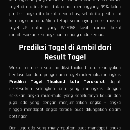
togel di era ini. Kami tak dapat menanggung 99% kalau
prediksi angka itu bakal menembus, sebab itu perihal ini
kemungkinan ada. Akan tetapi semuanya prediksi master
togel JP online yang WLA168 kasih cuman bakal
membesarkan kemungkinan menang anda semua.
Prediksi Togel di Ambil dari
Result Togel
Waktu membikin satu prediksi thailand toto kebanyakan
berdasarkan data pengeluaran togel mula-mula. meringkas
Prediksi Togel
Thailand toto Terakurat
dapat
diselesaikan selangkah ada yang meringkas dengan
saksikan angka mula-mula yang sebelumnya keluar dan
juga ada yang dengan menjumlahkan angka – angka
hingga mendapat angka terbaik buat difungsikan dalam
bettingan.
Dan juga ada yang menyimpulkan buat mendapat angka