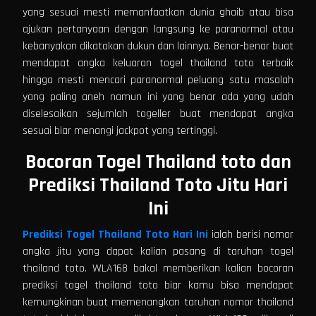
yang sesuai mesti memanfaatkan dunia ghaib atau bisa
ajukan pertanyaan dengan langsung ke paranormal atau
kebanyakan dikatakan dukun dan lainnya. Benar-benar buat
mendapat angka keluaran togel thailand toto terbaik
hingga mesti mencari paranormal peluang satu masalah
yang paling aneh namun ini yang benar ada yang udah
diselesaikan sejumlah togeller buat mendapat angka
sesuai biar menangi jackpot yang tertinggi.
Bocoran Togel Thailand toto dan
Prediksi Thailand Toto Jitu Hari
Ini
Prediksi Togel Thailand Toto Hari Ini
ialah berisi nomor
angka jitu yang dapat kalian pasang di taruhan togel
thailand toto. WLA168 bakal memberikan kalian bocoran
prediksi togel thailand toto biar kamu bisa mendapat
kemungkinan buat memenangkan taruhan nomor thailand