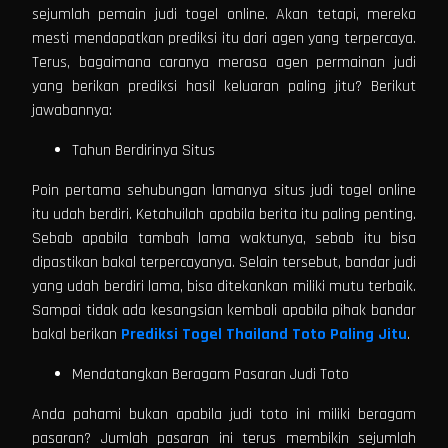
sejumlah pemain judi togel online. Akan tetapi, mereka
mesti mendapatkan prediksi itu dari agen yang terpercaya.
Terus, bagaimana caranya merasa agen permainan judi
yang berikan prediksi hasil keluaran paling jitu? Berikut
jawabannya:
Tahun Berdirinya Situs
Poin pertama sehubungan lamanya situs judi togel online
itu udah berdiri. Ketahuilah apabila berita itu paling penting.
Sebab apabila tambah lama waktunya, sebab itu bisa
dipastikan bakal terpercayanya. Selain tersebut, bandar judi
yang udah berdiri lama, bisa ditekankan miliki mutu terbaik.
Sampai tidak ada kesangsian kembali apabila pihak bandar
bakal berikan
Prediksi Togel Thailand Toto Paling Jitu
.
Mendatangkan Beragam Pasaran Judi Toto
Anda pahami bukan apabila judi toto ini miliki beragam
pasaran? Jumlah pasaran ini terus membikin sejumlah