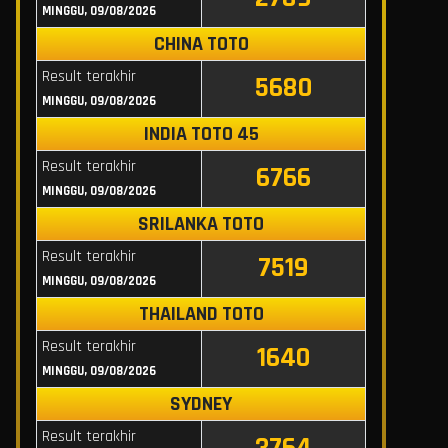
MINGGU
, 09/08/2026
CHINA TOTO
Result terakhir
5
6
8
0
MINGGU
, 09/08/2026
INDIA TOTO 45
Result terakhir
6
7
6
6
MINGGU
, 09/08/2026
SRILANKA TOTO
Result terakhir
7
5
1
9
MINGGU
, 09/08/2026
THAILAND TOTO
Result terakhir
1
6
4
0
MINGGU
, 09/08/2026
SYDNEY
Result terakhir