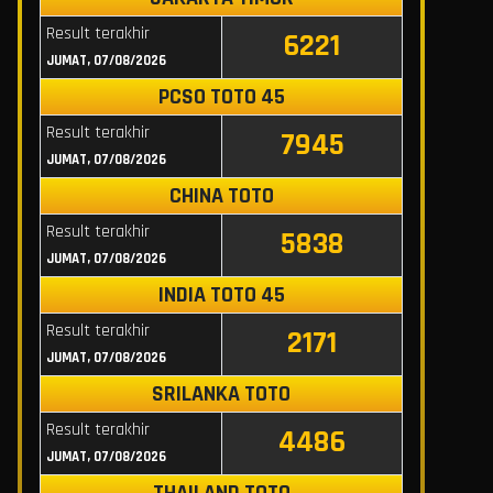
Result terakhir
6
2
2
1
JUMAT
, 07/08/2026
PCSO TOTO 45
Result terakhir
7
9
4
5
JUMAT
, 07/08/2026
CHINA TOTO
Result terakhir
5
8
3
8
JUMAT
, 07/08/2026
INDIA TOTO 45
Result terakhir
2
1
7
1
JUMAT
, 07/08/2026
SRILANKA TOTO
Result terakhir
4
4
8
6
JUMAT
, 07/08/2026