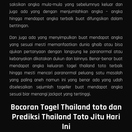
saksikan angka mula-mula yang sebelumnya keluar dan
juga ada yang dengan menjumlahkan angka – angka
hingga mendapat angka terbaik buat difungsikan dalam
bettingan.
Dan juga ada yang menyimpulkan buat mendapat angka
yang sesuai mesti memanfaatkan dunia ghaib atau bisa
ajukan pertanyaan dengan langsung ke paranormal atau
kebanyakan dikatakan dukun dan lainnya. Benar-benar buat
mendapat angka keluaran togel thailand toto terbaik
hingga mesti mencari paranormal peluang satu masalah
yang paling aneh namun ini yang benar ada yang udah
diselesaikan sejumlah togeller buat mendapat angka
sesuai biar menangi jackpot yang tertinggi.
Bocoran Togel Thailand toto dan
Prediksi Thailand Toto Jitu Hari
Ini