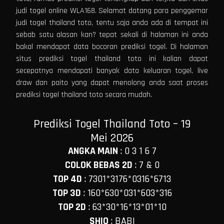
judi togel online WLA168. Selamat datang para penggemar
judi togel thailand toto, tentu saja anda ada di tempat ini
sebab satu alasan kan? tepat sekali di halaman ini anda
bakal mendapat data bocoran prediksi togel. Di halaman
situs prediksi togel thailand toto ini kalian dapat
secepatnya mendapati banyak data keluaran togel, live
draw dan paito yang dapat menolong anda saat proses
prediksi togel thailand toto secara mudah.
Prediksi Togel Thailand Toto – 19
Mei 2026
ANGKA MAIN
:
0 3 1 6 7
COLOK BEBAS 2D
:
7 & 0
TOP 4D
:
7301*3176*0316*6713
TOP 3D
:
160*630*031*603*316
TOP 2D
:
63*30*16*13*01*10
SHIO
:
BABI