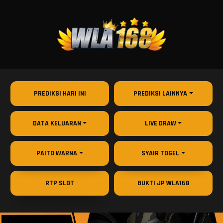
PREDIKSI HARI INI
PREDIKSI LAINNYA
DATA KELUARAN
LIVE DRAW
PAITO WARNA
SYAIR TOGEL
RTP SLOT
BUKTI JP WLA168