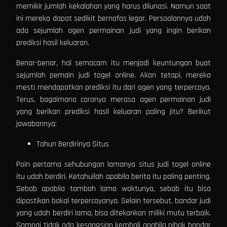
memikir jumlah kekalahan yang harus dilunasi. Namun saat
ini mereka dapat sedikit bernafas legar. Persoalannya udah
ada sejumlah agen permainan judi yang ingin berikan
prediksi hasil keluaran.
Benar-benar, hal semacam itu menjadi keuntungan buat
sejumlah pemain judi togel online. Akan tetapi, mereka
mesti mendapatkan prediksi itu dari agen yang terpercaya.
Terus, bagaimana caranya merasa agen permainan judi
yang berikan prediksi hasil keluaran paling jitu? Berikut
jawabannya:
Tahun Berdirinya Situs
Poin pertama sehubungan lamanya situs judi togel online
itu udah berdiri. Ketahuilah apabila berita itu paling penting.
Sebab apabila tambah lama waktunya, sebab itu bisa
dipastikan bakal terpercayanya. Selain tersebut, bandar judi
yang udah berdiri lama, bisa ditekankan miliki mutu terbaik.
Sampai tidak ada kesangsian kembali apabila pihak bandar