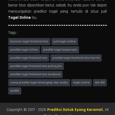
benar bisa dipastikan betul, sebab itu anda pun tak dapat
mencurigakan prediksi togel yang tertulis di situs judi
Togel Online
itu.
Tags :
bocoran togel thailand toto
judi togel online
prediksi togel online
prediksi togel terpercaya
prediksi togel thailand toto
prediksi togel thailand toto hari ini
prediksi togel thailand toto paling jitu
prediksi togel thailand toto terakurat
rumus prediksi togel terlengkap dan terjitu
togel online
wla 168
wla168
Copyright © 2017 - 2026
Prediksi Datuk Eyang Keramat
, All