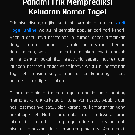
Pahami Trik Memprediksi
Keluaran Nomor Togel
Tak bisa disangkal jika saat ini permainan taruhan
Judi
Togel Online
waktu ini semakin populer dari hari kehari.
Apabila dahulunya permainan ini cuman dapat dimainkan
dengan cara off line ialah sejumlah bettors mesti bersua
dan taruhan, waktu ini dapat dimainkan lewat langkah
online dengan pakai fitur electronic seperti gadget dan
jaringan internet. Dengan vs onlinenya waktu ini, permainan
togel lebih efisien, singkat dan berikan keuntungan buat
bettors untuk dipermainkan.
Dalam permainan taruhan togel online ini anda penting
memprediksi angka keluaran togel yang tepat. Apabila dari
hasil estimasinya betul, oleh karena itu kemenangan yang
bakal diperoleh. Nach, biar di dalam memprediksi keluaran
ini dapat tepat, ada strategi togel online terbaik yang udah
bisa ditampakkan dapat menolong bettors. Anda pasti