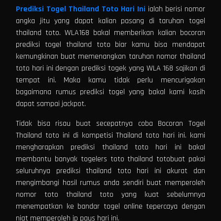
Prediksi Togel Thailand Toto Hari Ini
ialah berisi nomor
angka jitu yang dapat kalian pasang di taruhan togel
thailand toto. WLA168 bakal memberikan kalian bocoran
prediksi togel thailand toto biar kamu bisa mendapat
kemungkinan buat memenangkan taruhan nomor thailand
toto hari ini dengan prediksi togek yang WLA 168 sajikan di
tempat ini. Maka kamu tidak perlu mencurigakan
bagaimana rumus prediksi togel yang bakal kami kasih
dapat sampai jackpot.
Tidak bisa risau buat secepatnya coba Bocoran Togel
Thailand toto ini di kompetisi Thailand toto hari ini. kami
mengharapkan prediksi thailand toto hari ini bakal
membantu banyak togelers toto thailand totobuat pakai
seluruhnya prediksi thailand toto hari ini akurat dan
mengimbangi hasil rumus anda sendiri buat memperoleh
nomor toto thailand toto yang kuat sebelumnya
menempatkan ke bandar togel online tepercaya dengan
niat memperoleh jp paus hari ini.