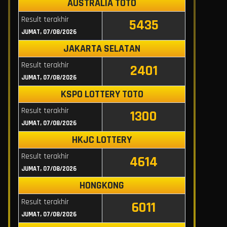
AUSTRALIA TOTO
Result terakhir
5
4
3
5
JUMAT
, 07/08/2026
JAKARTA SELATAN
Result terakhir
2
4
0
1
JUMAT
, 07/08/2026
KSPO LOTTERY TOTO
Result terakhir
1
3
0
0
JUMAT
, 07/08/2026
HKJC LOTTERY
Result terakhir
4
6
1
4
JUMAT
, 07/08/2026
HONGKONG
Result terakhir
6
0
1
1
JUMAT
, 07/08/2026