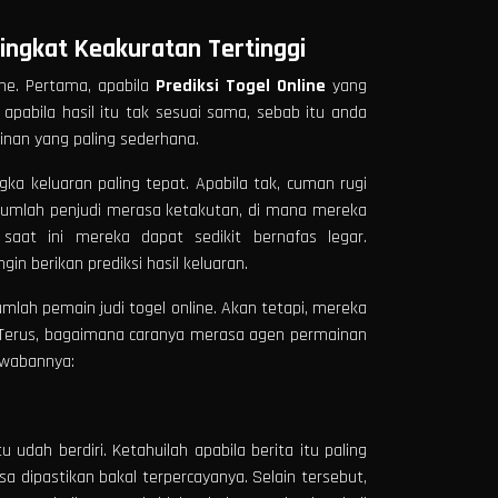
Tingkat
Keakuratan
Tertinggi
ne. Pertama, apabila
Prediksi Togel
Online
yang
apabila hasil itu tak sesuai sama, sebab itu anda
ainan yang paling sederhana.
ka keluaran paling tepat. Apabila tak, cuman rugi
ejumlah penjudi merasa ketakutan, di mana mereka
saat ini mereka dapat sedikit bernafas legar.
in berikan prediksi hasil keluaran.
lah pemain judi togel online. Akan tetapi, mereka
. Terus, bagaimana caranya merasa agen permainan
jawabannya:
 udah berdiri. Ketahuilah apabila berita itu paling
a dipastikan bakal terpercayanya. Selain tersebut,