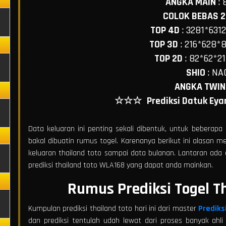
ANGKA MAIN
:
COLOK BEBAS 
TOP 4D
:
3281*631
TOP 3D
:
216*628*8
TOP 2D
:
82*62*21
SHIO
:
NA
ANGKA TWIN
☆☆☆
Prediksi Datuk Ey
Data keluaran ini penting sekali dibentuk, untuk beberapa
bakal dibuatin rumus togel. Karenanya berikut ini alasan 
keluaran thailand toto sampai data bulanan. Lantaran ada al
prediksi thailand toto WLA168 yang dapat anda mainkan.
Rumus Prediksi Togel Th
Kumpulan prediksi thailand toto hari ini dari master
Prediks
dan prediksi tentulah udah lewat dari proses banyak ahli 