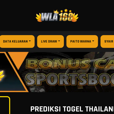
DATA KELUARAN
LIVE DRAW
PAITO WARNA
SYAIR
PREDIKSI TOGEL THAILAND