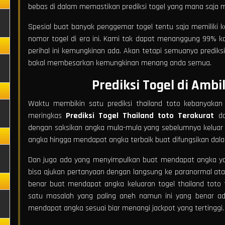
bebas di dalam memastikan prediksi togel yang mana saja m
Spesial buat banyak penggemar togel tentu saja memiliki
nomor togel di era ini. Kami tak dapat menanggung 99% ka
perihal ini kemungkinan ada. Akan tetapi semuanya prediks
bakal membesarkan kemungkinan menang anda semua.
Prediksi Togel di Ambil
Waktu membikin satu prediksi thailand toto kebanyakan
meringkas
Prediksi Togel
Thailand toto Terakurat
da
dengan saksikan angka mula-mula yang sebelumnya keluar
angka hingga mendapat angka terbaik buat difungsikan dala
Dan juga ada yang menyimpulkan buat mendapat angka ya
bisa ajukan pertanyaan dengan langsung ke paranormal ata
benar buat mendapat angka keluaran togel thailand toto 
satu masalah yang paling aneh namun ini yang benar ada
mendapat angka sesuai biar menangi jackpot yang tertinggi.