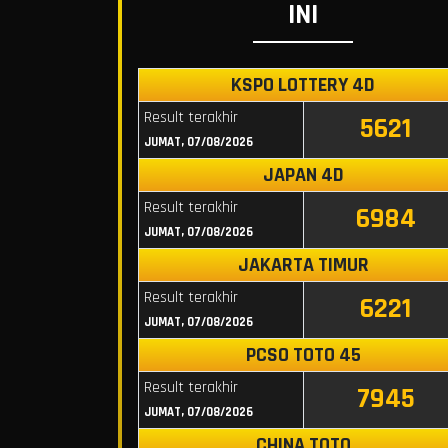
INI
KSPO LOTTERY 4D
Result terakhir
5
6
2
1
JUMAT
, 07/08/2026
JAPAN 4D
Result terakhir
6
9
8
4
JUMAT
, 07/08/2026
JAKARTA TIMUR
Result terakhir
6
2
2
1
JUMAT
, 07/08/2026
PCSO TOTO 45
Result terakhir
7
9
4
5
JUMAT
, 07/08/2026
CHINA TOTO