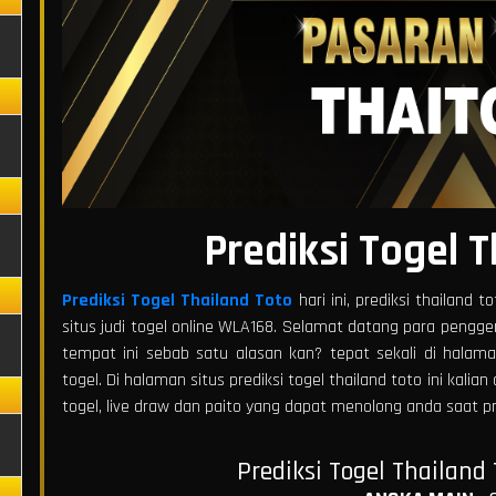
Prediksi Togel 
Prediksi Togel Thailand Toto
hari ini, prediksi thailand t
situs judi togel online WLA168. Selamat datang para penggem
tempat ini sebab satu alasan kan? tepat sekali di halam
togel. Di halaman situs prediksi togel thailand toto ini kal
togel, live draw dan paito yang dapat menolong anda saat pr
Prediksi Togel Thailand 