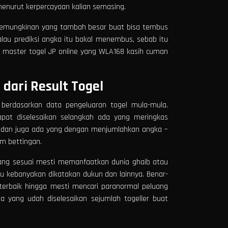
enurut kerpercayaan kalian semasing.
 kemungkinan yang tambah besar buat bisa tembus
lau prediksi angka itu bakal menembus, sebab itu
i master togel JP online yang WLA168 kasih cuman
 dari Result Togel
 berdasarkan data pengeluaran togel mula-mula.
pat diselesaikan selangkah ada yang meringkas
 dan juga ada yang dengan menjumlahkan angka –
m bettingan.
ng sesuai mesti memanfaatkan dunia ghaib atau
u kebanyakan dikatakan dukun dan lainnya. Benar-
terbaik hingga mesti mencari paranormal peluang
 yang udah diselesaikan sejumlah togeller buat