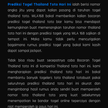
Prediksi Togel Thailand Toto Hari Ini
ialah berisi nomor
angka jitu yang dapat kalian pasang di taruhan togel
thailand toto. WLA168 bakal memberikan kalian bocoran
prediksi togel thailand toto biar kamu bisa mendapat
kemungkinan buat memenangkan taruhan nomor thailand
toto hari ini dengan prediksi togek yang WLA 168 sajikan di
tempat ini. Maka kamu tidak perlu mencurigakan
bagaimana rumus prediksi togel yang bakal kami kasih
dapat sampai jackpot.
Tidak bisa risau buat secepatnya coba Bocoran Togel
Thailand toto ini di kompetisi Thailand toto hari ini. kami
mengharapkan prediksi thailand toto hari ini bakal
membantu banyak togelers toto thailand totobuat pakai
seluruhnya prediksi thailand toto hari ini akurat dan
mengimbangi hasil rumus anda sendiri buat memperoleh
nomor toto thailand toto yang kuat sebelumnya
menempatkan ke bandar togel online tepercaya dengan
niat memperoleh jp paus hari ini.