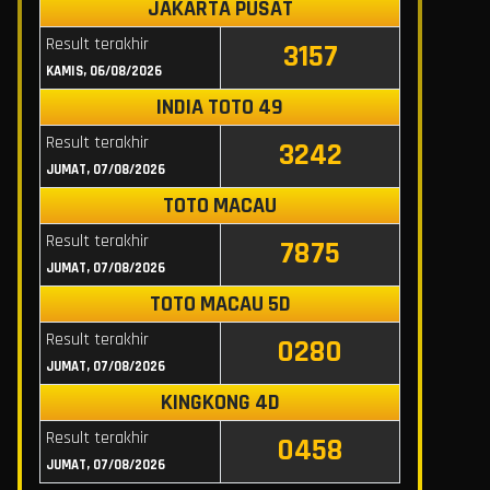
JAKARTA PUSAT
Result terakhir
3
1
5
7
KAMIS
, 06/08/2026
INDIA TOTO 49
Result terakhir
3
2
4
2
JUMAT
, 07/08/2026
TOTO MACAU
Result terakhir
7
8
7
5
JUMAT
, 07/08/2026
TOTO MACAU 5D
Result terakhir
0
2
8
0
JUMAT
, 07/08/2026
KINGKONG 4D
Result terakhir
0
4
5
8
JUMAT
, 07/08/2026