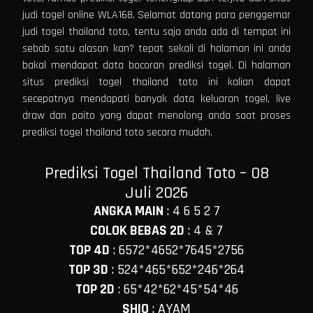
judi togel online WLA168. Selamat datang para penggemar
judi togel thailand toto, tentu saja anda ada di tempat ini
sebab satu alasan kan? tepat sekali di halaman ini anda
bakal mendapat data bocoran prediksi togel. Di halaman
situs prediksi togel thailand toto ini kalian dapat
secepatnya mendapati banyak data keluaran togel, live
draw dan paito yang dapat menolong anda saat proses
prediksi togel thailand toto secara mudah.
Prediksi Togel Thailand Toto – 08
Juli 2026
ANGKA MAIN
:
4 6 5 2 7
COLOK BEBAS 2D
:
4 & 7
TOP 4D
:
6572*4652*7645*2756
TOP 3D
:
524*465*652*246*264
TOP 2D
:
65*42*62*45*54*46
SHIO
:
AYAM