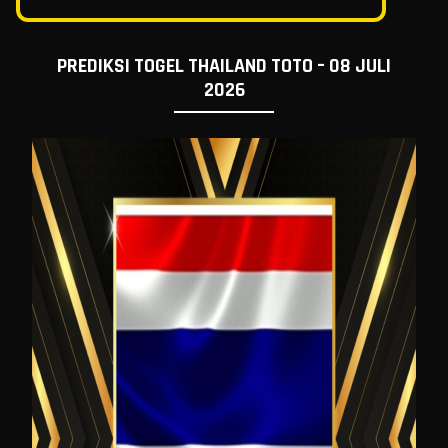
PREDIKSI TOGEL THAILAND TOTO – 08 JULI
2026