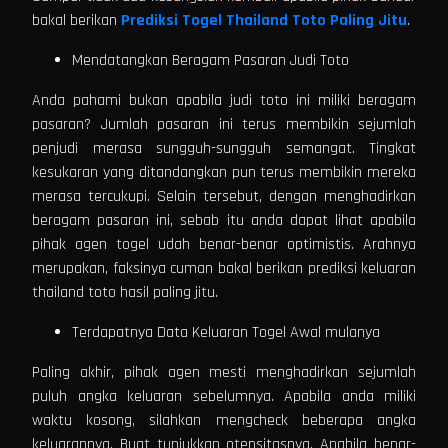
bakal berikan
Prediksi Togel Thailand Toto Paling Jitu
.
Mendatangkan Beragam Pasaran Judi Toto
Anda pahami bukan apabila judi toto ini miliki beragam
pasaran? Jumlah pasaran ini terus membikin sejumlah
penjudi merasa sungguh-sungguh semangat. Tingkat
kesukaran yang ditandangkan pun terus membikin mereka
merasa tercukupi. Selain tersebut, dengan menghadirkan
beragam pasaran ini, sebab itu anda dapat lihat apabila
pihak agen togel udah benar-benar optimistis. Arahnya
merupakan, faksinya cuman bakal berikan prediksi keluaran
thailand toto hasil paling jitu.
Terdapatnya Data Keluaran Togel Awal mulanya
Paling akhir, pihak agen mesti menghadirkan sejumlah
puluh angka keluaran sebelumnya. Apabila anda miliki
waktu kosong, silahkan mengcheck beberapa angka
keluarannya. Buat tunjukkan otensitasnya. Apabila benar-