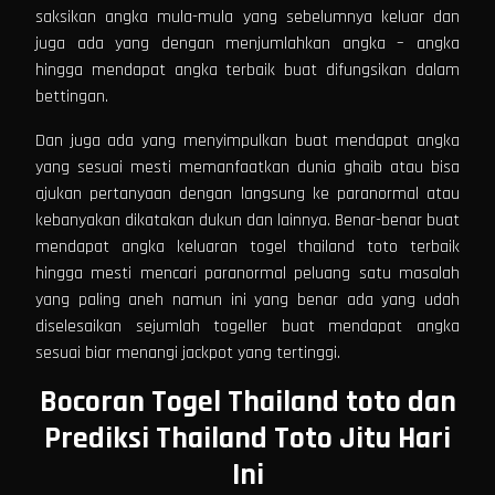
saksikan angka mula-mula yang sebelumnya keluar dan
juga ada yang dengan menjumlahkan angka – angka
hingga mendapat angka terbaik buat difungsikan dalam
bettingan.
Dan juga ada yang menyimpulkan buat mendapat angka
yang sesuai mesti memanfaatkan dunia ghaib atau bisa
ajukan pertanyaan dengan langsung ke paranormal atau
kebanyakan dikatakan dukun dan lainnya. Benar-benar buat
mendapat angka keluaran togel thailand toto terbaik
hingga mesti mencari paranormal peluang satu masalah
yang paling aneh namun ini yang benar ada yang udah
diselesaikan sejumlah togeller buat mendapat angka
sesuai biar menangi jackpot yang tertinggi.
Bocoran Togel Thailand toto dan
Prediksi Thailand Toto Jitu Hari
Ini