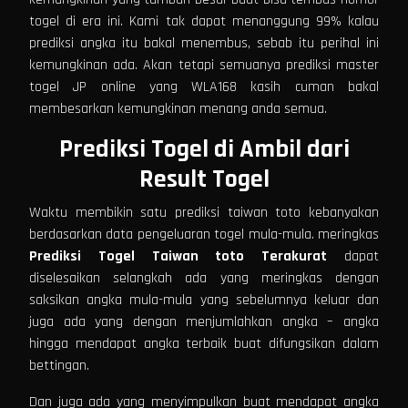
togel di era ini. Kami tak dapat menanggung 99% kalau
prediksi angka itu bakal menembus, sebab itu perihal ini
kemungkinan ada. Akan tetapi semuanya prediksi master
togel JP online yang WLA168 kasih cuman bakal
membesarkan kemungkinan menang anda semua.
Prediksi Togel di Ambil dari
Result Togel
Waktu membikin satu prediksi taiwan toto kebanyakan
berdasarkan data pengeluaran togel mula-mula. meringkas
Prediksi Togel
Taiwan toto Terakurat
dapat
diselesaikan selangkah ada yang meringkas dengan
saksikan angka mula-mula yang sebelumnya keluar dan
juga ada yang dengan menjumlahkan angka – angka
hingga mendapat angka terbaik buat difungsikan dalam
bettingan.
Dan juga ada yang menyimpulkan buat mendapat angka