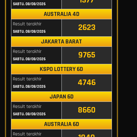
1
3
7
7
SABTU
, 08/08/2026
AUSTRALIA 4D
Result terakhir
2
6
2
3
SABTU
, 08/08/2026
JAKARTA BARAT
Result terakhir
9
7
6
5
SABTU
, 08/08/2026
KSPO LOTTERY 6D
Result terakhir
4
7
4
6
SABTU
, 08/08/2026
JAPAN 6D
Result terakhir
8
6
6
0
SABTU
, 08/08/2026
AUSTRALIA 6D
Result terakhir