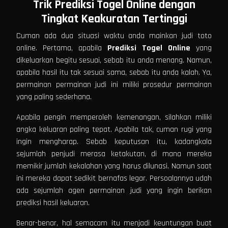
Trik Prediksi Togel Online dengan
Tingkat
Keakuratan
Tertinggi
Cuman ada dua situasi waktu anda mainkan judi toto
online. Pertama, apabila
Prediksi Togel
Online
yang
dikeluarkan begitu sesuai, sebab itu anda menang. Namun,
apabila hasil itu tak sesuai sama, sebab itu anda kalah. Ya,
permainan permainan judi ini miliki prosedur permainan
yang paling sederhana.
Apabila pengin memperoleh kemenangan, silahkan miliki
angka keluaran paling tepat. Apabila tak, cuman rugi yang
ingin mengharap. Sebab keputusan itu, kadangkala
sejumlah penjudi merasa ketakutan, di mana mereka
memikir jumlah kekalahan yang harus dilunasi. Namun saat
ini mereka dapat sedikit bernafas legar. Persoalannya udah
ada sejumlah agen permainan judi yang ingin berikan
prediksi hasil keluaran.
Benar-benar, hal semacam itu menjadi keuntungan buat