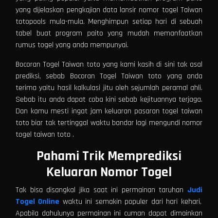
yang dijelaskan pengkajian data lansir nomor togel Taiwan
totopools mula-mula. Menghimpun setiap hari di sebuah
tabel buat program paito yang mudah memanfaatkan
rumus togel yang anda mempunyai.
Bocoran Togel Taiwan toto yang kami kasih di sini tak asal
prediksi, sebab Bocoran Togel Taiwan toto yang anda
terima yaitu hasil kalkulasi jitu oleh sejumlah peramal ahli.
Sebab itu anda dapat coba kini sebab kejituannya terjaga.
Dan kamu mesti ingat jam keluaran pasaran togel taiwan
toto biar tak tertinggal waktu bandar lagi mengundi nomor
togel taiwan toto .
Pahami Trik Memprediksi
Keluaran Nomor Togel
Tak bisa disangkal jika saat ini permainan taruhan
Judi
Togel Online
waktu ini semakin populer dari hari kehari.
Apabila dahulunya permainan ini cuman dapat dimainkan