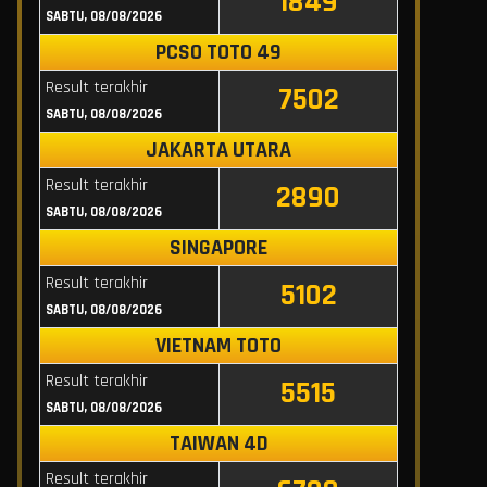
1
8
4
9
SABTU
, 08/08/2026
PCSO TOTO 49
Result terakhir
7
5
0
2
SABTU
, 08/08/2026
JAKARTA UTARA
Result terakhir
2
8
9
0
SABTU
, 08/08/2026
SINGAPORE
Result terakhir
5
1
0
2
SABTU
, 08/08/2026
VIETNAM TOTO
Result terakhir
5
5
1
5
SABTU
, 08/08/2026
TAIWAN 4D
Result terakhir