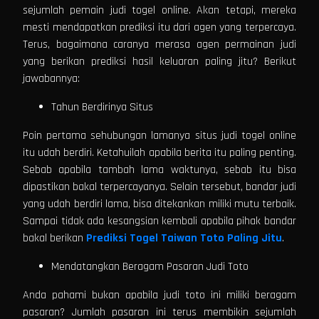
sejumlah pemain judi togel online. Akan tetapi, mereka
mesti mendapatkan prediksi itu dari agen yang terpercaya.
Terus, bagaimana caranya merasa agen permainan judi
yang berikan prediksi hasil keluaran paling jitu? Berikut
jawabannya:
Tahun Berdirinya Situs
Poin pertama sehubungan lamanya situs judi togel online
itu udah berdiri. Ketahuilah apabila berita itu paling penting.
Sebab apabila tambah lama waktunya, sebab itu bisa
dipastikan bakal terpercayanya. Selain tersebut, bandar judi
yang udah berdiri lama, bisa ditekankan miliki mutu terbaik.
Sampai tidak ada kesangsian kembali apabila pihak bandar
bakal berikan
Prediksi Togel Taiwan Toto Paling Jitu
.
Mendatangkan Beragam Pasaran Judi Toto
Anda pahami bukan apabila judi toto ini miliki beragam
pasaran? Jumlah pasaran ini terus membikin sejumlah