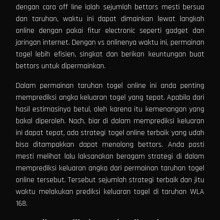
dengan cara off line ialah sejumlah bettors mesti bersua
dan taruhan, waktu ini dapat dimainkan lewat langkah
online dengan pakai fitur electronic seperti gadget dan
jaringan internet. Dengan vs onlinenya waktu ini, permainan
togel lebih efisien, singkat dan berikan keuntungan buat
bettors untuk dipermainkan.
Dalam permainan taruhan togel online ini anda penting
memprediksi angka keluaran togel yang tepat. Apabila dari
hasil estimasinya betul, oleh karena itu kemenangan yang
bakal diperoleh. Nach, biar di dalam memprediksi keluaran
ini dapat tepat, ada strategi togel online terbaik yang udah
bisa ditampakkan dapat menolong bettors. Anda pasti
mesti melihat lalu laksanakan beragam strategi di dalam
memprediksi keluaran angka dari permainan taruhan togel
online tersebut. Tersebut sejumlah strategi terbaik dan jitu
waktu melakukan prediksi keluaran togel di taruhan WLA
168.