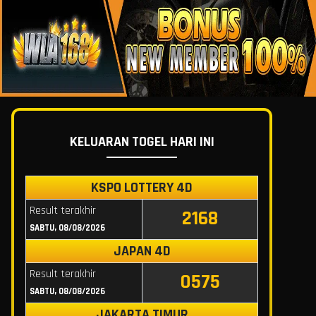
KELUARAN TOGEL HARI INI
KSPO LOTTERY 4D
Result terakhir
2
1
6
8
SABTU
, 08/08/2026
JAPAN 4D
Result terakhir
0
5
7
5
SABTU
, 08/08/2026
JAKARTA TIMUR