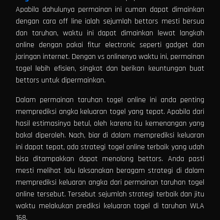
Apabila dahulunya permainan ini cuman dapat dimainkan
dengan cara off line ialah sejumlah bettors mesti bersua
dan taruhan, waktu ini dapat dimainkan lewat langkah
online dengan pakai fitur electronic seperti gadget dan
jaringan internet. Dengan vs onlinenya waktu ini, permainan
togel lebih efisien, singkat dan berikan keuntungan buat
bettors untuk dipermainkan.
Dalam permainan taruhan togel online ini anda penting
memprediksi angka keluaran togel yang tepat. Apabila dari
hasil estimasinya betul, oleh karena itu kemenangan yang
bakal diperoleh. Nach, biar di dalam memprediksi keluaran
ini dapat tepat, ada strategi togel online terbaik yang udah
bisa ditampakkan dapat menolong bettors. Anda pasti
mesti melihat lalu laksanakan beragam strategi di dalam
memprediksi keluaran angka dari permainan taruhan togel
online tersebut. Tersebut sejumlah strategi terbaik dan jitu
waktu melakukan prediksi keluaran togel di taruhan WLA
168.