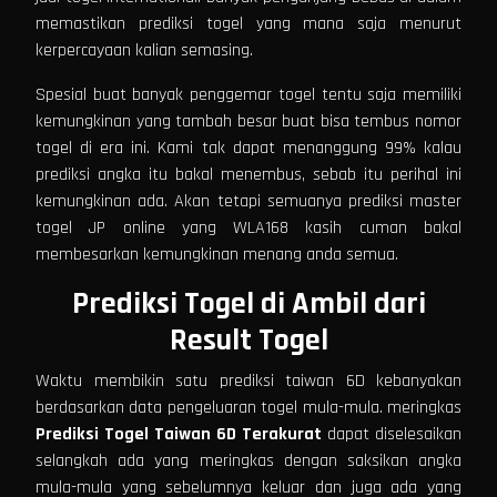
memastikan prediksi togel yang mana saja menurut
kerpercayaan kalian semasing.
Spesial buat banyak penggemar togel tentu saja memiliki
kemungkinan yang tambah besar buat bisa tembus nomor
togel di era ini. Kami tak dapat menanggung 99% kalau
prediksi angka itu bakal menembus, sebab itu perihal ini
kemungkinan ada. Akan tetapi semuanya prediksi master
togel JP online yang WLA168 kasih cuman bakal
membesarkan kemungkinan menang anda semua.
Prediksi Togel di Ambil dari
Result Togel
Waktu membikin satu prediksi taiwan 6D kebanyakan
berdasarkan data pengeluaran togel mula-mula. meringkas
Prediksi Togel
Taiwan 6D Terakurat
dapat diselesaikan
selangkah ada yang meringkas dengan saksikan angka
mula-mula yang sebelumnya keluar dan juga ada yang