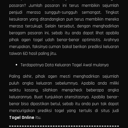
pasaran? Jumlah pasaran ini terus membikin sejumlah
penjudi merasa sungguh-sungguh semangat. Tingkat
kesukaran yang ditandangkan pun terus membikin mereka
merasa tercukupi. Selain tersebut, dengan menghadirkan
beragam pasaran ini, sebab itu anda dapat lihat apabila
pihak agen togel udah benar-benar optimistis. Arahnya
merupakan, faksinya cuman bakal berikan prediksi keluaran
taiwan 6D hasil paling jitu.
Terdapatnya Data Keluaran Togel Awal mulanya
Paling akhir, pihak agen mesti menghadirkan sejumlah
puluh angka keluaran sebelumnya. Apabila anda miliki
waktu kosong, silahkan mengcheck beberapa angka
keluarannya. Buat tunjukkan otensitasnya. Apabila benar-
benar bisa dipastikan betul, sebab itu anda pun tak dapat
mencurigakan prediksi togel yang tertulis di situs judi
Togel Online
itu.