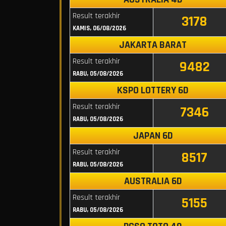
Result terakhir
3
1
7
8
KAMIS
, 06/08/2026
JAKARTA BARAT
Result terakhir
9
4
8
2
RABU
, 05/08/2026
KSPO LOTTERY 6D
Result terakhir
7
3
4
6
RABU
, 05/08/2026
JAPAN 6D
Result terakhir
8
5
1
7
RABU
, 05/08/2026
AUSTRALIA 6D
Result terakhir
5
1
5
5
RABU
, 05/08/2026