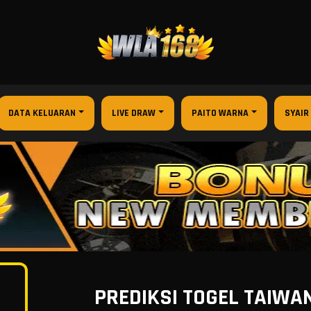
DATA KELUARAN
LIVE DRAW
PAITO WARNA
SYAIR
PREDIKSI TOGEL TAIWAN