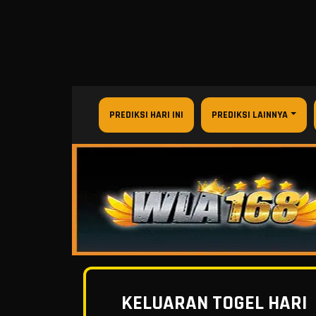
PREDIKSI HARI INI
PREDIKSI LAINNYA
KELUARAN TOGEL HARI