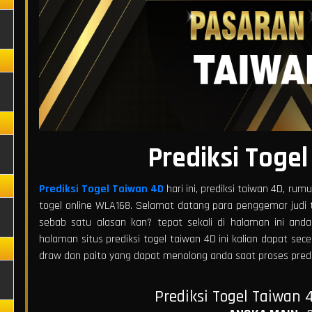
Prediksi Toge
Prediksi Togel Taiwan 4D
hari ini, prediksi taiwan 4D, rumu
togel online WLA168. Selamat datang para penggemar judi t
sebab satu alasan kan? tepat sekali di halaman ini anda
halaman situs prediksi togel taiwan 4D ini kalian dapat sec
draw dan paito yang dapat menolong anda saat proses predi
Prediksi Togel Taiwan 