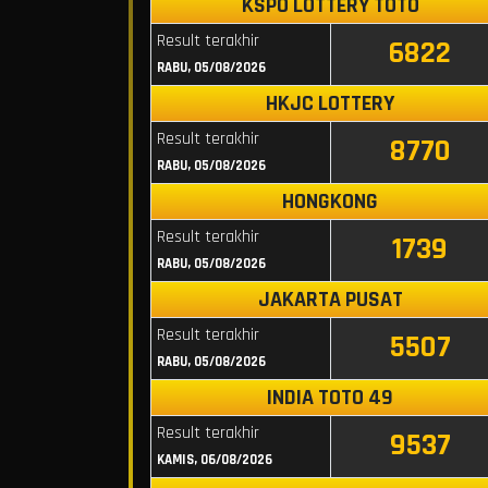
KSPO LOTTERY TOTO
Result terakhir
6
8
2
2
RABU
, 05/08/2026
HKJC LOTTERY
Result terakhir
8
7
7
0
RABU
, 05/08/2026
HONGKONG
Result terakhir
1
7
3
9
RABU
, 05/08/2026
JAKARTA PUSAT
Result terakhir
5
5
0
7
RABU
, 05/08/2026
INDIA TOTO 49
Result terakhir
9
5
3
7
KAMIS
, 06/08/2026