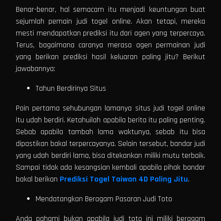
Benar-benar, hal semacam itu menjadi keuntungan buat
sejumlah pemain judi togel online. Akan tetapi, mereka
mesti mendapatkan prediksi itu dari agen yang terpercaya.
Terus, bagaimana caranya merasa agen permainan judi
yang berikan prediksi hasil keluaran paling jitu? Berikut
jawabannya:
Tahun Berdirinya Situs
Poin pertama sehubungan lamanya situs judi togel online
itu udah berdiri. Ketahuilah apabila berita itu paling penting.
Sebab apabila tambah lama waktunya, sebab itu bisa
dipastikan bakal terpercayanya. Selain tersebut, bandar judi
yang udah berdiri lama, bisa ditekankan miliki mutu terbaik.
Sampai tidak ada kesangsian kembali apabila pihak bandar
bakal berikan
Prediksi Togel Taiwan 4D Paling Jitu
.
Mendatangkan Beragam Pasaran Judi Toto
Anda pahami bukan apabila judi toto ini miliki beragam