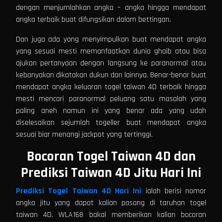
dengan menjumlahkan angka – angka hingga mendapat
angka terbaik buat difungsikan dalam bettingan.
Dan juga ada yang menyimpulkan buat mendapat angka
yang sesuai mesti memanfaatkan dunia ghaib atau bisa
ajukan pertanyaan dengan langsung ke paranormal atau
kebanyakan dikatakan dukun dan lainnya. Benar-benar buat
mendapat angka keluaran togel taiwan 4D terbaik hingga
mesti mencari paranormal peluang satu masalah yang
paling aneh namun ini yang benar ada yang udah
diselesaikan sejumlah togeller buat mendapat angka
sesuai biar menangi jackpot yang tertinggi.
Bocoran Togel Taiwan 4D dan
Prediksi Taiwan 4D Jitu Hari Ini
Prediksi Togel Taiwan 4D Hari Ini
ialah berisi nomor
angka jitu yang dapat kalian pasang di taruhan togel
taiwan 4D. WLA168 bakal memberikan kalian bocoran