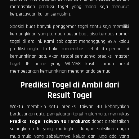
memastikan prediksi togel yang mana saja menurut
kerpercayaan kalian semasing.
Spesial buat banyak penggemar togel tentu saja memiliki
kemungkinan yang tambah besar buat bisa tembus nomor
togel di era ini. Kami tak dapat menanggung 99% kalau
prediksi angka itu bakal menembus, sebab itu perihal ini
kemungkinan ada. Akan tetapi semuanya prediksi master
togel JP online yang WLA168 kasih cuman bakal
membesarkan kemungkinan menang anda semua.
Prediksi Togel di Ambil dari
Result Togel
Waktu membikin satu prediksi taiwan 4D kebanyakan
berdasarkan data pengeluaran togel mula-mula. meringkas
Prediksi Togel
Taiwan 4D Terakurat
dapat diselesaikan
selangkah ada yang meringkas dengan saksikan angka
mula-mula yang sebelumnya keluar dan juga ada yang