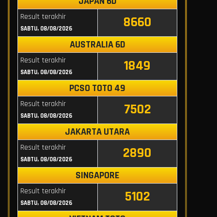
JAPAN 6D
Result terakhir
8
6
6
0
SABTU
, 08/08/2026
AUSTRALIA 6D
Result terakhir
1
8
4
9
SABTU
, 08/08/2026
PCSO TOTO 49
Result terakhir
7
5
0
2
SABTU
, 08/08/2026
JAKARTA UTARA
Result terakhir
2
8
9
0
SABTU
, 08/08/2026
SINGAPORE
Result terakhir
5
1
0
2
SABTU
, 08/08/2026