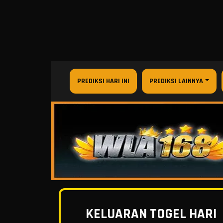
PREDIKSI HARI INI
PREDIKSI LAINNYA
KELUARAN TOGEL HARI