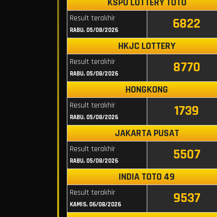
KSPO LOTTERY TOTO
Result terakhir
6
8
2
2
RABU
, 05/08/2026
HKJC LOTTERY
Result terakhir
8
7
7
0
RABU
, 05/08/2026
HONGKONG
Result terakhir
1
7
3
9
RABU
, 05/08/2026
JAKARTA PUSAT
Result terakhir
5
5
0
7
RABU
, 05/08/2026
INDIA TOTO 49
Result terakhir
9
5
3
7
KAMIS
, 06/08/2026