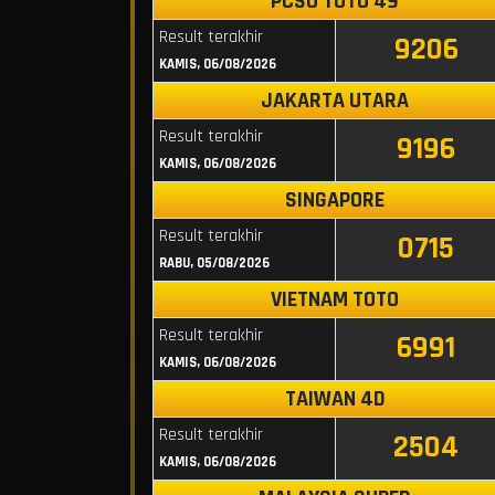
PCSO TOTO 49
Result terakhir
9
2
0
6
KAMIS
, 06/08/2026
JAKARTA UTARA
Result terakhir
9
1
9
6
KAMIS
, 06/08/2026
SINGAPORE
Result terakhir
0
7
1
5
RABU
, 05/08/2026
VIETNAM TOTO
Result terakhir
6
9
9
1
KAMIS
, 06/08/2026
TAIWAN 4D
Result terakhir
2
5
0
4
KAMIS
, 06/08/2026