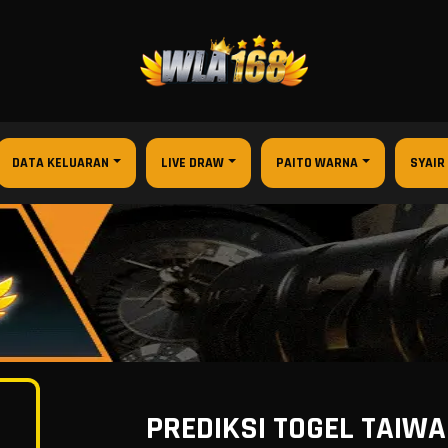
DATA KELUARAN
LIVE DRAW
PAITO WARNA
SYAIR
PREDIKSI TOGEL TAIWAN