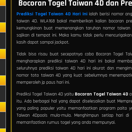
Bocoran Togel Taiwan 4D dan Pred
Prediksi Togel Taiwan 4D Hari Ini
ialah berisi nomor ang
taiwan 4D. WLA168 bakal memberikan kalian bocoran pre
kemungkinan buat memenangkan taruhan nomor taiwan 4D
sajikan di tempat ini. Maka kamu tidak perlu mencurigaka
kasih dapat sampai jackpot.
Tidak bisa risau buat secepatnya coba Bocoran Togel Tai
mengharapkan prediksi taiwan 4D hari ini bakal memba
seluruhnya prediksi taiwan 4D hari ini akurat dan mengi
nomor toto taiwan 4D yang kuat sebelumnya menempatkan
memperoleh jp paus hari ini.
Prediksi Togel Taiwan 4D yaitu
Bocoran Togel Taiwan 4D
a
itu. Ada berbagai hal yang dapat diselesaikan buat Mempre
yang paling populer yaitu memanfaatkan program paito ya
Taiwan 4Dpools mula-mula. Menghimpun setiap hari di
memanfaatkan rumus togel yang anda mempunyai.