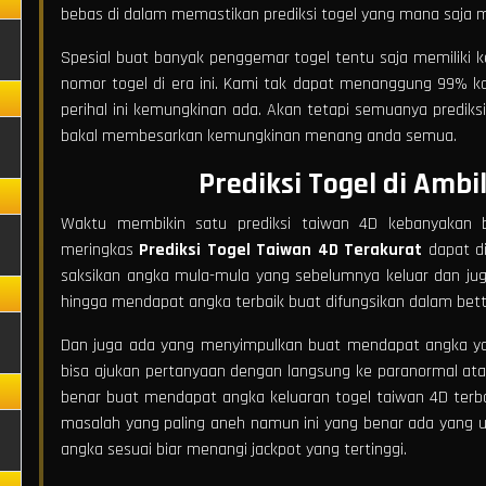
bebas di dalam memastikan prediksi togel yang mana saja m
Spesial buat banyak penggemar togel tentu saja memiliki
nomor togel di era ini. Kami tak dapat menanggung 99% ka
perihal ini kemungkinan ada. Akan tetapi semuanya prediks
bakal membesarkan kemungkinan menang anda semua.
Prediksi Togel di Ambil
Waktu membikin satu prediksi taiwan 4D kebanyakan b
meringkas
Prediksi Togel
Taiwan 4D Terakurat
dapat di
saksikan angka mula-mula yang sebelumnya keluar dan j
hingga mendapat angka terbaik buat difungsikan dalam bett
Dan juga ada yang menyimpulkan buat mendapat angka ya
bisa ajukan pertanyaan dengan langsung ke paranormal ata
benar buat mendapat angka keluaran togel taiwan 4D terb
masalah yang paling aneh namun ini yang benar ada yang u
angka sesuai biar menangi jackpot yang tertinggi.