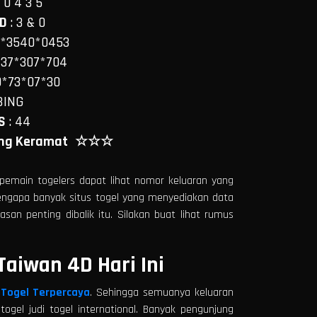
 0 4 3 5
D
:
3 & 0
*3540*0453
37*307*704
*73*07*30
BING
S
:
44
ang Keramat
☆☆☆
 pemain togelers dapat lihat nomor keluaran yang
mengapa banyak situs togel yang menyediakan data
an penting dibalik itu. Silakan buat lihat rumus
Taiwan 4D Hari Ini
 Togel Terpercaya
. Sehingga semuanya keluaran
togel judi togel international. Banyak pengunjung