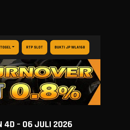
 TOGEL
RTP SLOT
BUKTI JP WLA168
 4D – 06 JULI 2026