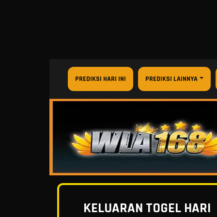
PREDIKSI HARI INI
PREDIKSI LAINNYA
KELUARAN TOGEL HARI