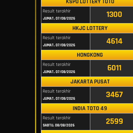
KSPO LOTTERY TOTO
Result terakhir
1
3
0
0
JUMAT
, 07/08/2026
HKJC LOTTERY
Result terakhir
4
6
1
4
JUMAT
, 07/08/2026
HONGKONG
Result terakhir
6
0
1
1
JUMAT
, 07/08/2026
JAKARTA PUSAT
Result terakhir
3
4
6
7
JUMAT
, 07/08/2026
INDIA TOTO 49
Result terakhir
2
5
9
9
SABTU
, 08/08/2026