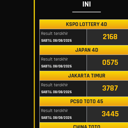
INI
KSPO LOTTERY 4D
Result terakhir
2
1
6
8
SABTU
, 08/08/2026
JAPAN 4D
Result terakhir
0
5
7
5
SABTU
, 08/08/2026
JAKARTA TIMUR
Result terakhir
3
7
8
7
SABTU
, 08/08/2026
PCSO TOTO 45
Result terakhir
3
4
4
5
SABTU
, 08/08/2026
CHINA TOTO