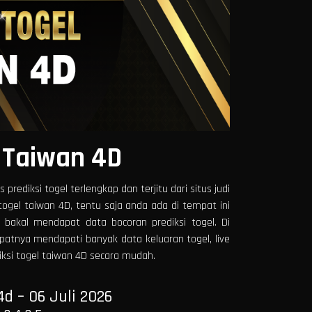
l Taiwan 4D
s prediksi togel terlengkap dan terjitu dari situs judi
ogel taiwan 4D, tentu saja anda ada di tempat ini
 bakal mendapat data bocoran prediksi togel. Di
epatnya mendapati banyak data keluaran togel, live
ksi togel taiwan 4D secara mudah.
4d – 06 Juli 2026