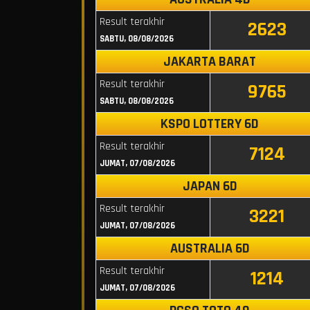
Result terakhir
2
6
2
3
SABTU
, 08/08/2026
JAKARTA BARAT
Result terakhir
9
7
6
5
SABTU
, 08/08/2026
KSPO LOTTERY 6D
Result terakhir
7
1
2
4
JUMAT
, 07/08/2026
JAPAN 6D
Result terakhir
3
2
2
1
JUMAT
, 07/08/2026
AUSTRALIA 6D
Result terakhir
1
2
1
4
JUMAT
, 07/08/2026