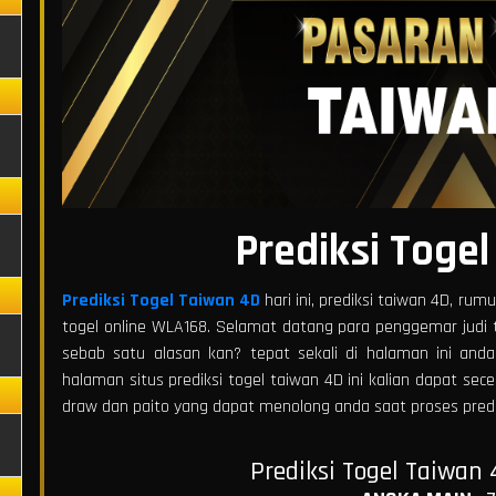
Prediksi Toge
Prediksi Togel Taiwan 4D
hari ini, prediksi taiwan 4D, rumu
togel online WLA168. Selamat datang para penggemar judi t
sebab satu alasan kan? tepat sekali di halaman ini anda
halaman situs prediksi togel taiwan 4D ini kalian dapat sec
draw dan paito yang dapat menolong anda saat proses predi
Prediksi Togel Taiwan 