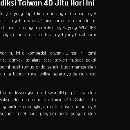
iksi Taiwan 4D Jitu Hari Ini
ka jitu yang dapat kalian pasang di taruhan togel
diksi togel taiwan 4D biar kamu bisa mendapat
 hari ini dengan prediksi togek yang WLA 168
n bagaimana rumus prediksi togel yang bakal kami
wan 4D ini di kompetisi Taiwan 4D hari ini. kami
ntu banyak togelers toto taiwan 4Dbuat pakai
mbangi hasil rumus anda sendiri buat memperoleh
 ke bandar togel online tepercaya dengan niat
tau prediksi angka toto taiwan 4D perp4Dn setelah
diksi keluaran nomor toto taiwan 4D . Salah satu
ng dijelaskan pengkajian data lansir nomor togel
 sebuah tabel buat program paito yang mudah