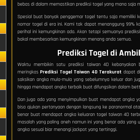
bebas di dalam memastikan prediksi togel yang mana saja m
Spesial buat banyak penggemar togel tentu saja memiliki
nomor togel di era ini. Kami tak dapat menanggung 99% ka
perihal ini kemungkinan ada. Akan tetapi semuanya prediks
bakal membesarkan kemungkinan menang anda semua.
Prediksi Togel di Ambil
Waktu membikin satu prediksi taiwan 4D kebanyakan b
meringkas
Prediksi Togel
Taiwan 4D Terakurat
dapat di
saksikan angka mula-mula yang sebelumnya keluar dan j
hingga mendapat angka terbaik buat difungsikan dalam bett
Dan juga ada yang menyimpulkan buat mendapat angka ya
bisa ajukan pertanyaan dengan langsung ke paranormal ata
benar buat mendapat angka keluaran togel taiwan 4D terb
masalah yang paling aneh namun ini yang benar ada yang u
angka sesuai biar menangi jackpot yang tertinggi.