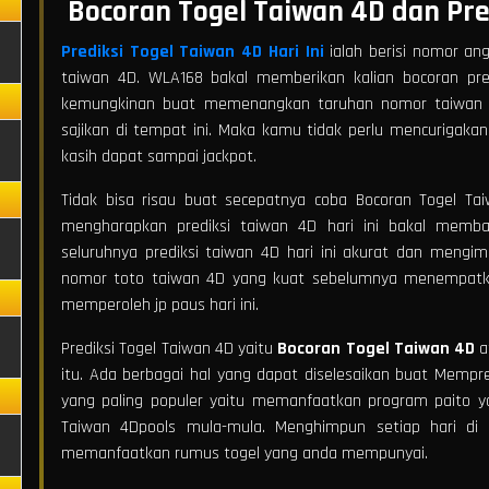
Bocoran Togel Taiwan 4D dan Pred
Prediksi Togel Taiwan 4D Hari Ini
ialah berisi nomor ang
taiwan 4D. WLA168 bakal memberikan kalian bocoran pre
kemungkinan buat memenangkan taruhan nomor taiwan 4D
sajikan di tempat ini. Maka kamu tidak perlu mencurigaka
kasih dapat sampai jackpot.
Tidak bisa risau buat secepatnya coba Bocoran Togel Tai
mengharapkan prediksi taiwan 4D hari ini bakal memba
seluruhnya prediksi taiwan 4D hari ini akurat dan mengi
nomor toto taiwan 4D yang kuat sebelumnya menempatkan
memperoleh jp paus hari ini.
Prediksi Togel Taiwan 4D yaitu
Bocoran Togel Taiwan 4D
a
itu. Ada berbagai hal yang dapat diselesaikan buat Mempre
yang paling populer yaitu memanfaatkan program paito ya
Taiwan 4Dpools mula-mula. Menghimpun setiap hari di
memanfaatkan rumus togel yang anda mempunyai.