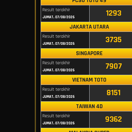
PCSO TOTO 49
Result terakhir
1
2
9
3
JUMAT
, 07/08/2026
JAKARTA UTARA
Result terakhir
3
7
3
5
JUMAT
, 07/08/2026
SINGAPORE
Result terakhir
7
9
0
7
JUMAT
, 07/08/2026
VIETNAM TOTO
Result terakhir
8
1
5
1
JUMAT
, 07/08/2026
TAIWAN 4D
Result terakhir
9
3
6
2
JUMAT
, 07/08/2026