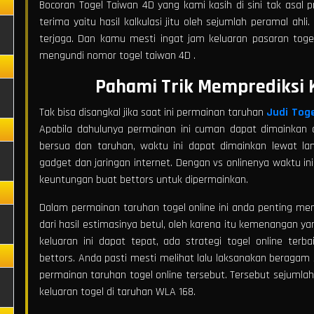
Bocoran Togel Taiwan 4D yang kami kasih di sini tak asal 
terima yaitu hasil kalkulasi jitu oleh sejumlah peramal ahl
terjaga. Dan kamu mesti ingat jam keluaran pasaran togel
mengundi nomor togel taiwan 4D .
Pahami Trik Memprediksi 
Tak bisa disangkal jika saat ini permainan taruhan
Judi
Toge
Apabila dahulunya permainan ini cuman dapat dimainkan d
bersua dan taruhan, waktu ini dapat dimainkan lewat lang
gadget dan jaringan internet. Dengan vs onlinenya waktu ini,
keuntungan buat bettors untuk dipermainkan.
Dalam permainan taruhan togel online ini anda penting mem
dari hasil estimasinya betul, oleh karena itu kemenangan ya
keluaran ini dapat tepat, ada strategi togel online te
bettors. Anda pasti mesti melihat lalu laksanakan beragam 
permainan taruhan togel online tersebut. Tersebut sejumlah 
keluaran togel di taruhan WLA 168.