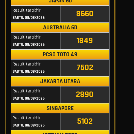
JAPAN 6D
Result terakhir
8
6
6
0
SABTU
, 08/08/2026
AUSTRALIA 6D
Result terakhir
1
8
4
9
SABTU
, 08/08/2026
PCSO TOTO 49
Result terakhir
7
5
0
2
SABTU
, 08/08/2026
JAKARTA UTARA
Result terakhir
2
8
9
0
SABTU
, 08/08/2026
SINGAPORE
Result terakhir
5
1
0
2
SABTU
, 08/08/2026