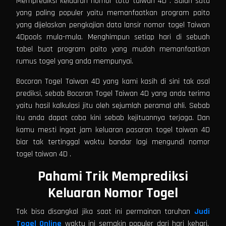
Memprediksi keluaran nomor toto taiwan 4D . Salah satu
yang paling populer yaitu memanfaatkan program paito
yang dijelaskan pengkajian data lansir nomor togel Taiwan
4Dpools mula-mula. Menghimpun setiap hari di sebuah
tabel buat program paito yang mudah memanfaatkan
rumus togel yang anda mempunyai.
Bocoran Togel Taiwan 4D yang kami kasih di sini tak asal
prediksi, sebab Bocoran Togel Taiwan 4D yang anda terima
yaitu hasil kalkulasi jitu oleh sejumlah peramal ahli. Sebab
itu anda dapat coba kini sebab kejituannya terjaga. Dan
kamu mesti ingat jam keluaran pasaran togel taiwan 4D
biar tak tertinggal waktu bandar lagi mengundi nomor
togel taiwan 4D .
Pahami Trik Memprediksi
Keluaran Nomor Togel
Tak bisa disangkal jika saat ini permainan taruhan
Judi
Togel Online
waktu ini semakin populer dari hari kehari.