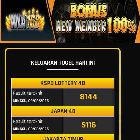
KELUARAN TOGEL HARI INI
KSPO LOTTERY 4D
Result terakhir
8
1
4
4
MINGGU
, 09/08/2026
JAPAN 4D
Result terakhir
5
1
1
6
MINGGU
, 09/08/2026
JAKARTA TIMUR