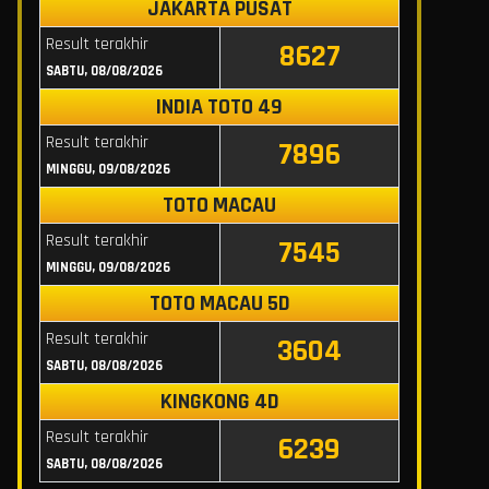
JAKARTA PUSAT
Result terakhir
8
6
2
7
SABTU
, 08/08/2026
INDIA TOTO 49
Result terakhir
7
8
9
6
MINGGU
, 09/08/2026
TOTO MACAU
Result terakhir
7
5
4
5
MINGGU
, 09/08/2026
TOTO MACAU 5D
Result terakhir
3
6
0
4
SABTU
, 08/08/2026
KINGKONG 4D
Result terakhir
6
2
3
9
SABTU
, 08/08/2026