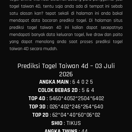
togel taiwan 4D, tentu saja anda ada di tempat ini sebab
satu alasan kan? tepat sekali di halaman ini anda bakal
mendapat data bocoran prediksi togel. Di halaman situs
prediksi togel taiwan 4D ini kalian dapat secepatnya
mendapati banyak data keluaran togel, live draw dan paito
yang dapat menolong anda saat proses prediksi togel
taiwan 4D secara mudah.
Prediksi Togel Taiwan 4d – 03 Juli
2026
ANGKA MAIN
:
6 4 0 2 5
COLOK BEBAS 2D
:
5 & 4
TOP 4D
:
5460*4052*2504*6402
TOP 3D
:
026*402*246*264*640
TOP 2D
:
62*04*40*60*06*02
SHIO
:
TIKUS
ANGKA TWINS
:
44