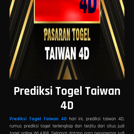
Prediksi Togel Taiwan
4D
Prediksi Togel Taiwan 4D
hari ini, prediksi taiwan 4D,
rumus prediksi togel terlengkap dan terjitu dari situs judi
togel online WLA168. Selamat datang para penggemar judi