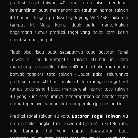
prediksi togel taiwan 4D biar kamu bisa mendapat
kemungkinan buat memenangkan taruhan nomor taiwan
4D hari ini dengan prediksi togek yang WLA 168 sajikan di
tempat ini. Maka kamu tidak perlu mencurigakan
bagaimana rumus prediksi togel yang bakal kami kasih
dapat sampai jackpot.
Tidak bisa risau buat secepatnya coba Bocoran Togel
Taiwan 4D ini di kompetisi Taiwan 4D hari ini. kami
mengharapkan prediksi taiwan 4D hari ini bakal membantu
banyak togelers toto taiwan 4Dbuat pakai seluruhnya
prediksi taiwan 4D hari ini akurat dan mengimbangi hasil
rumus anda sendiri buat memperoleh nomor toto taiwan
4D yang kuat sebelumnya menempatkan ke bandar togel
online tepercaya dengan niat memperoleh jp paus hari ini.
Prediksi Togel Taiwan 4D yaitu
Bocoran Togel Taiwan 4D
atau prediksi angka toto taiwan 4D perp4Dn setelah itu.
Ada berbagai hal yang dapat diselesaikan buat