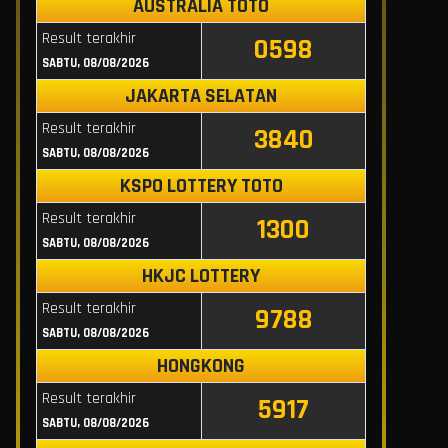
AUSTRALIA TOTO
Result terakhir
0
5
9
8
SABTU
, 08/08/2026
JAKARTA SELATAN
Result terakhir
3
8
4
0
SABTU
, 08/08/2026
KSPO LOTTERY TOTO
Result terakhir
1
3
0
0
SABTU
, 08/08/2026
HKJC LOTTERY
Result terakhir
9
7
8
8
SABTU
, 08/08/2026
HONGKONG
Result terakhir
5
9
1
7
SABTU
, 08/08/2026