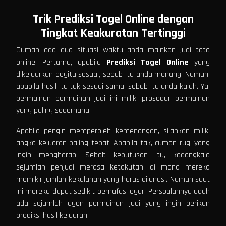
Trik Prediksi Togel Online dengan
Tingkat
Keakuratan
Tertinggi
Cuman ada dua situasi waktu anda mainkan judi toto
online. Pertama, apabila
Prediksi Togel
Online
yang
dikeluarkan begitu sesuai, sebab itu anda menang. Namun,
apabila hasil itu tak sesuai sama, sebab itu anda kalah. Ya,
permainan permainan judi ini miliki prosedur permainan
yang paling sederhana.
Apabila pengin memperoleh kemenangan, silahkan miliki
angka keluaran paling tepat. Apabila tak, cuman rugi yang
ingin mengharap. Sebab keputusan itu, kadangkala
sejumlah penjudi merasa ketakutan, di mana mereka
memikir jumlah kekalahan yang harus dilunasi. Namun saat
ini mereka dapat sedikit bernafas legar. Persoalannya udah
ada sejumlah agen permainan judi yang ingin berikan
prediksi hasil keluaran.