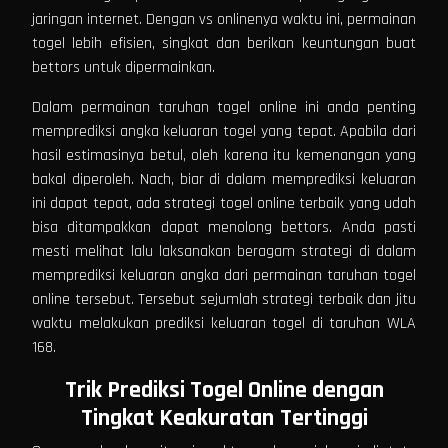
jaringan internet. Dengan vs onlinenya waktu ini, permainan
togel lebih efisien, singkat dan berikan keuntungan buat
bettors untuk dipermainkan.
Dalam permainan taruhan togel online ini anda penting
memprediksi angka keluaran togel yang tepat. Apabila dari
hasil estimasinya betul, oleh karena itu kemenangan yang
bakal diperoleh. Nach, biar di dalam memprediksi keluaran
ini dapat tepat, ada strategi togel online terbaik yang udah
bisa ditampakkan dapat menolong bettors. Anda pasti
mesti melihat lalu laksanakan beragam strategi di dalam
memprediksi keluaran angka dari permainan taruhan togel
online tersebut. Tersebut sejumlah strategi terbaik dan jitu
waktu melakukan prediksi keluaran togel di taruhan WLA
168.
Trik Prediksi Togel Online dengan
Tingkat
Keakuratan
Tertinggi