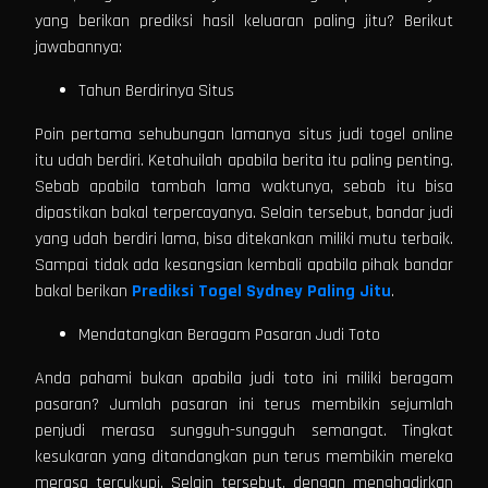
yang berikan prediksi hasil keluaran paling jitu? Berikut
jawabannya:
Tahun Berdirinya Situs
Poin pertama sehubungan lamanya situs judi togel online
itu udah berdiri. Ketahuilah apabila berita itu paling penting.
Sebab apabila tambah lama waktunya, sebab itu bisa
dipastikan bakal terpercayanya. Selain tersebut, bandar judi
yang udah berdiri lama, bisa ditekankan miliki mutu terbaik.
Sampai tidak ada kesangsian kembali apabila pihak bandar
bakal berikan
Prediksi Togel Sydney Paling Jitu
.
Mendatangkan Beragam Pasaran Judi Toto
Anda pahami bukan apabila judi toto ini miliki beragam
pasaran? Jumlah pasaran ini terus membikin sejumlah
penjudi merasa sungguh-sungguh semangat. Tingkat
kesukaran yang ditandangkan pun terus membikin mereka
merasa tercukupi. Selain tersebut, dengan menghadirkan