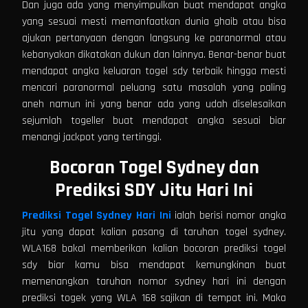
Dan juga ada yang menyimpulkan buat mendapat angka
yang sesuai mesti memanfaatkan dunia ghaib atau bisa
ajukan pertanyaan dengan langsung ke paranormal atau
kebanyakan dikatakan dukun dan lainnya. Benar-benar buat
mendapat angka keluaran togel sdy terbaik hingga mesti
mencari paranormal peluang satu masalah yang paling
aneh namun ini yang benar ada yang udah diselesaikan
sejumlah togeller buat mendapat angka sesuai biar
menangi jackpot yang tertinggi.
Bocoran Togel Sydney dan
Prediksi SDY Jitu Hari Ini
Prediksi Togel Sydney Hari Ini
ialah berisi nomor angka
jitu yang dapat kalian pasang di taruhan togel sydney.
WLA168 bakal memberikan kalian bocoran prediksi togel
sdy biar kamu bisa mendapat kemungkinan buat
memenangkan taruhan nomor sydney hari ini dengan
prediksi togek yang WLA 168 sajikan di tempat ini. Maka