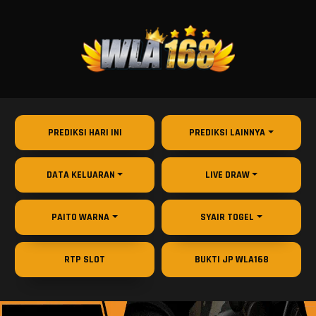
PREDIKSI HARI INI
PREDIKSI LAINNYA
DATA KELUARAN
LIVE DRAW
PAITO WARNA
SYAIR TOGEL
RTP SLOT
BUKTI JP WLA168