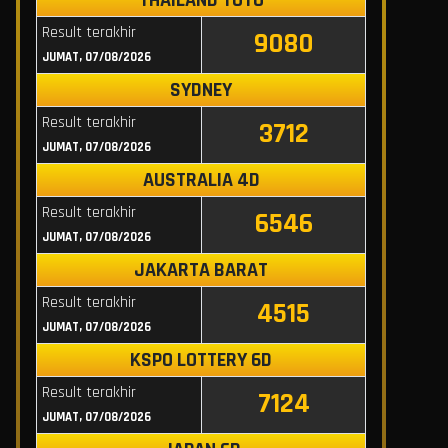
THAILAND TOTO
Result terakhir
9
0
8
0
JUMAT
, 07/08/2026
SYDNEY
Result terakhir
3
7
1
2
JUMAT
, 07/08/2026
AUSTRALIA 4D
Result terakhir
6
5
4
6
JUMAT
, 07/08/2026
JAKARTA BARAT
Result terakhir
4
5
1
5
JUMAT
, 07/08/2026
KSPO LOTTERY 6D
Result terakhir
7
1
2
4
JUMAT
, 07/08/2026