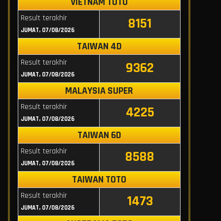
VIETNAM TOTO
Result terakhir
8
1
5
1
JUMAT
, 07/08/2026
TAIWAN 4D
Result terakhir
9
3
6
2
JUMAT
, 07/08/2026
MALAYSIA SUPER
Result terakhir
4
2
2
5
JUMAT
, 07/08/2026
TAIWAN 6D
Result terakhir
8
5
8
8
JUMAT
, 07/08/2026
TAIWAN TOTO
Result terakhir
1
4
7
3
JUMAT
, 07/08/2026