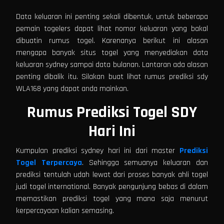
Data keluaran ini penting sekali dibentuk, untuk beberapa
pemain togelers dapat lihat nomor keluaran yang bakal
dibuatin rumus togel. Karenanya berikut ini alasan
mengapa banyak situs togel yang menyediakan data
keluaran sydney sampai data bulanan. Lantaran ada alasan
penting dibalik itu. Silakan buat lihat rumus prediksi sdy
WLA168 yang dapat anda mainkan.
Rumus Prediksi Togel SDY
Hari Ini
Kumpulan prediksi sydney hari ini dari master
Prediksi
Togel Terpercaya
. Sehingga semuanya keluaran dan
prediksi tentulah udah lewat dari proses banyak ahli togel
judi togel international. Banyak pengunjung bebas di dalam
memastikan prediksi togel yang mana saja menurut
kerpercayaan kalian semasing.