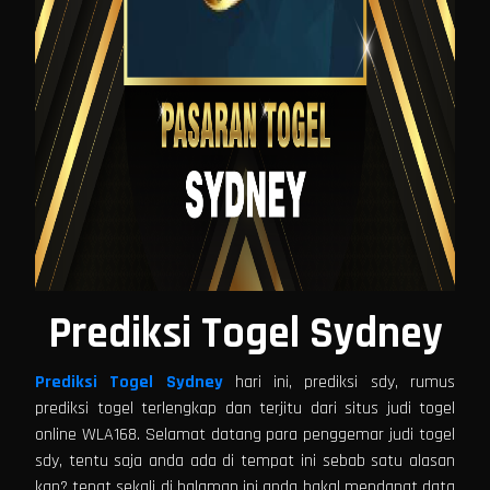
Prediksi Togel Sydney
Prediksi Togel Sydney
hari ini, prediksi sdy, rumus
prediksi togel terlengkap dan terjitu dari situs judi togel
online WLA168. Selamat datang para penggemar judi togel
sdy, tentu saja anda ada di tempat ini sebab satu alasan
kan? tepat sekali di halaman ini anda bakal mendapat data