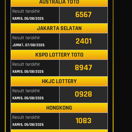
AUSTRALIA TOTO
Result terakhir
6
5
6
7
KAMIS
, 06/08/2026
JAKARTA SELATAN
Result terakhir
2
4
0
1
JUMAT
, 07/08/2026
KSPO LOTTERY TOTO
Result terakhir
8
9
4
7
KAMIS
, 06/08/2026
HKJC LOTTERY
Result terakhir
0
9
2
8
KAMIS
, 06/08/2026
HONGKONG
Result terakhir
1
0
8
3
KAMIS
, 06/08/2026