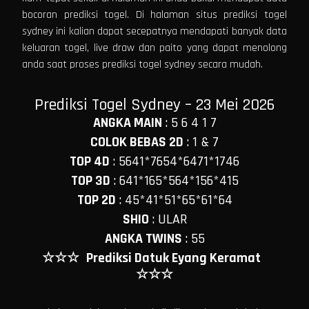
bocoran prediksi togel. Di halaman situs prediksi togel
sydney ini kalian dapat secepatnya mendapati banyak data
keluaran togel, live draw dan paito yang dapat menolong
anda saat proses prediksi togel sydney secara mudah.
Prediksi Togel Sydney – 23 Mei 2026
ANGKA MAIN
:
5 6 4 1 7
COLOK BEBAS 2D
:
1 & 7
TOP 4D
:
5641*7654*6471*1746
TOP 3D
:
641*165*564*156*415
TOP 2D
:
45*41*51*65*61*64
SHIO
:
ULAR
ANGKA TWINS
:
55
☆☆☆
Prediksi Datuk Eyang Keramat
☆☆☆