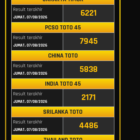
Result terakhir
6
2
2
1
JUMAT
, 07/08/2026
PCSO TOTO 45
Result terakhir
7
9
4
5
JUMAT
, 07/08/2026
CHINA TOTO
Result terakhir
5
8
3
8
JUMAT
, 07/08/2026
INDIA TOTO 45
Result terakhir
2
1
7
1
JUMAT
, 07/08/2026
SRILANKA TOTO
Result terakhir
4
4
8
6
JUMAT
, 07/08/2026