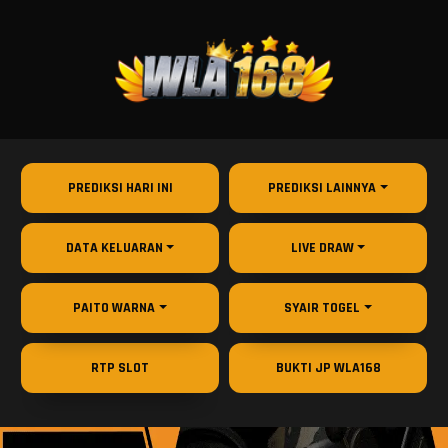
PREDIKSI HARI INI
PREDIKSI LAINNYA
DATA KELUARAN
LIVE DRAW
PAITO WARNA
SYAIR TOGEL
RTP SLOT
BUKTI JP WLA168