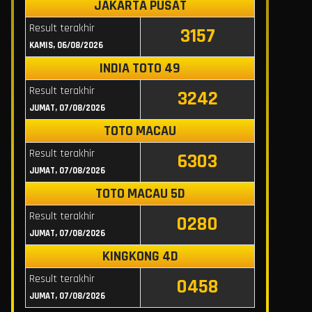
JAKARTA PUSAT
Result terakhir
3
1
5
7
KAMIS
, 06/08/2026
INDIA TOTO 49
Result terakhir
3
2
4
2
JUMAT
, 07/08/2026
TOTO MACAU
Result terakhir
6
3
0
3
JUMAT
, 07/08/2026
TOTO MACAU 5D
Result terakhir
0
2
8
0
JUMAT
, 07/08/2026
KINGKONG 4D
Result terakhir
0
4
5
8
JUMAT
, 07/08/2026