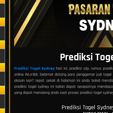
Prediksi Tog
Prediksi Togel Sydney
hari ini, prediksi sdy, rumus predik
online WLA168. Selamat datang para penggemar judi togel s
alasan kan? tepat sekali di halaman ini anda bakal mendap
prediksi togel sydney ini kalian dapat secepatnya mendapat
yang dapat menolong anda saat proses prediksi togel sydne
Prediksi Togel Sydne