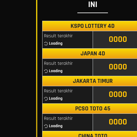
INI
KSPO LOTTERY 4D
Result terakhir
0000
Loading
JAPAN 4D
Result terakhir
0000
Loading
JAKARTA TIMUR
Result terakhir
0000
Loading
PCSO TOTO 45
Result terakhir
0000
Loading
CHINA TOTO