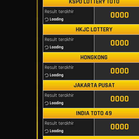
KSPO LOTTERY TOTO
Result terakhir
0000
Loading
HKJC LOTTERY
Result terakhir
0000
Loading
HONGKONG
Result terakhir
0000
Loading
JAKARTA PUSAT
Result terakhir
0000
Loading
INDIA TOTO 49
Result terakhir
0000
Loading