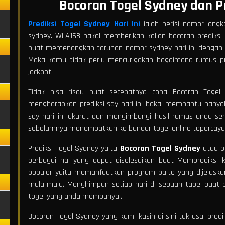
Bocoran Togel Sydney dan Pre
Prediksi Togel Sydney Hari Ini
ialah berisi nomor angka
sydney. WLA168 bakal memberikan kalian bocoran prediks
buat memenangkan taruhan nomor sydney hari ini dengan pr
Maka kamu tidak perlu mencurigakan bagaimana rumus pre
jackpot.
Tidak bisa risau buat secepatnya coba Bocoran Togel 
mengharapkan prediksi sdy hari ini bakal membantu banyak 
sdy hari ini akurat dan mengimbangi hasil rumus anda s
sebelumnya menempatkan ke bandar togel online tepercaya d
Prediksi Togel Sydney yaitu
Bocoran Togel Sydney
atau pr
berbagai hal yang dapat diselesaikan buat Memprediksi 
populer yaitu memanfaatkan program paito yang dijelaska
mula-mula. Menghimpun setiap hari di sebuah tabel bua
togel yang anda mempunyai.
Bocoran Togel Sydney yang kami kasih di sini tak asal pred