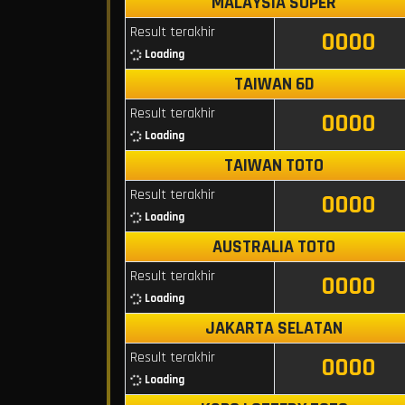
MALAYSIA SUPER
Result terakhir
0000
Loading
TAIWAN 6D
Result terakhir
0000
Loading
TAIWAN TOTO
Result terakhir
0000
Loading
AUSTRALIA TOTO
Result terakhir
0000
Loading
JAKARTA SELATAN
Result terakhir
0000
Loading