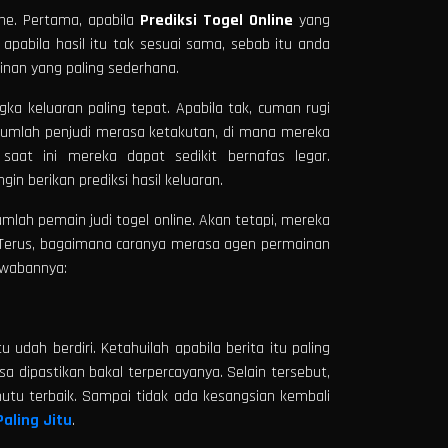
ne. Pertama, apabila
Prediksi Togel
Online
yang
apabila hasil itu tak sesuai sama, sebab itu anda
ainan yang paling sederhana.
ka keluaran paling tepat. Apabila tak, cuman rugi
ejumlah penjudi merasa ketakutan, di mana mereka
saat ini mereka dapat sedikit bernafas legar.
in berikan prediksi hasil keluaran.
lah pemain judi togel online. Akan tetapi, mereka
. Terus, bagaimana caranya merasa agen permainan
jawabannya:
 udah berdiri. Ketahuilah apabila berita itu paling
a dipastikan bakal terpercayanya. Selain tersebut,
 mutu terbaik. Sampai tidak ada kesangsian kembali
aling Jitu
.