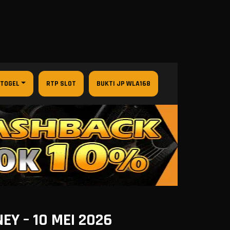
 TOGEL
RTP SLOT
BUKTI JP WLA168
EY – 10 MEI 2026