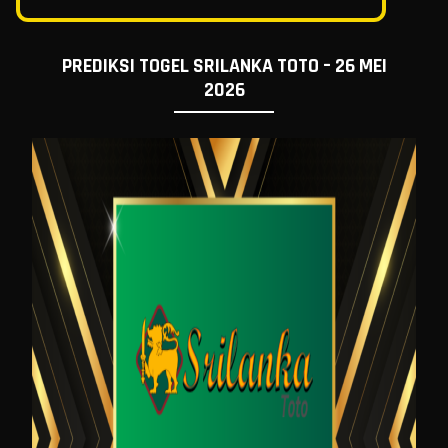
PREDIKSI TOGEL SRILANKA TOTO – 26 MEI
2026