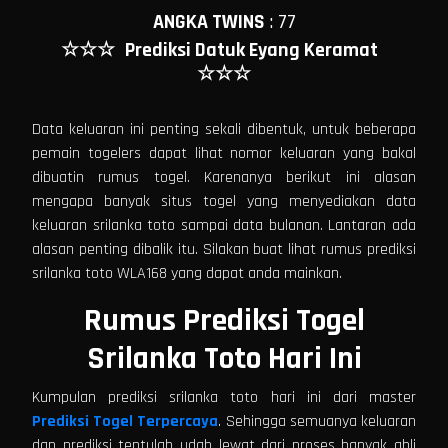
ANGKA TWINS
:
77
☆☆☆
Prediksi Datuk Eyang Keramat
☆☆☆
Data keluaran ini penting sekali dibentuk, untuk beberapa
pemain togelers dapat lihat nomor keluaran yang bakal
dibuatin rumus togel. Karenanya berikut ini alasan
mengapa banyak situs togel yang menyediakan data
keluaran srilanka toto sampai data bulanan. Lantaran ada
alasan penting dibalik itu. Silakan buat lihat rumus prediksi
srilanka toto WLA168 yang dapat anda mainkan.
Rumus Prediksi Togel
Srilanka Toto Hari Ini
Kumpulan prediksi srilanka toto hari ini dari master
Prediksi Togel Terpercaya
. Sehingga semuanya keluaran
dan prediksi tentulah udah lewat dari proses banyak ahli