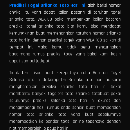
Prediksi Togel Srilanka Toto Hari Ini
ialah berisi nomor
angka jitu yang dapat kalian pasang di taruhan togel
srilanka toto. WLA168 bakal memberikan kalian bocoran
prediksi togel srilanka toto biar kamu bisa mendapat
kemungkinan buat memenangkan taruhan nomor srilanka
toto hari ini dengan prediksi togek yang WLA 168 sajikan di
tempat ini. Maka kamu tidak perlu mencurigakan
bagaimana rumus prediksi togel yang bakal kami kasih
dapat sampai jackpot.
Tidak bisa risau buat secepatnya coba Bocoran Togel
Srilanka toto ini di kompetisi Srilanka toto hari ini. kami
mengharapkan prediksi srilanka toto hari ini bakal
membantu banyak togelers toto srilanka totobuat pakai
seluruhnya prediksi srilanka toto hari ini akurat dan
mengimbangi hasil rumus anda sendiri buat memperoleh
nomor toto srilanka toto yang kuat sebelumnya
menempatkan ke bandar togel online tepercaya dengan
niat memperoleh jp paus hari ini.