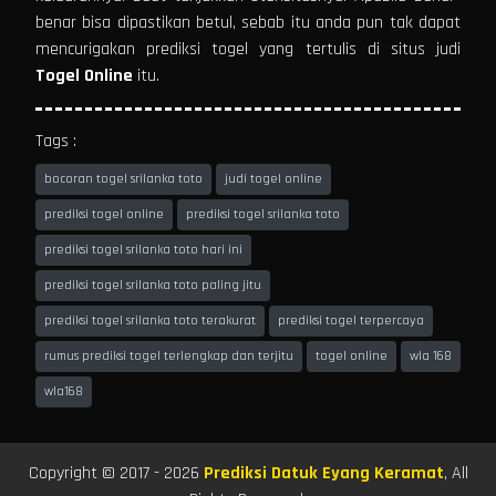
benar bisa dipastikan betul, sebab itu anda pun tak dapat
mencurigakan prediksi togel yang tertulis di situs judi
Togel Online
itu.
Tags :
bocoran togel srilanka toto
judi togel online
prediksi togel online
prediksi togel srilanka toto
prediksi togel srilanka toto hari ini
prediksi togel srilanka toto paling jitu
prediksi togel srilanka toto terakurat
prediksi togel terpercaya
rumus prediksi togel terlengkap dan terjitu
togel online
wla 168
wla168
Copyright © 2017 - 2026
Prediksi Datuk Eyang Keramat
, All