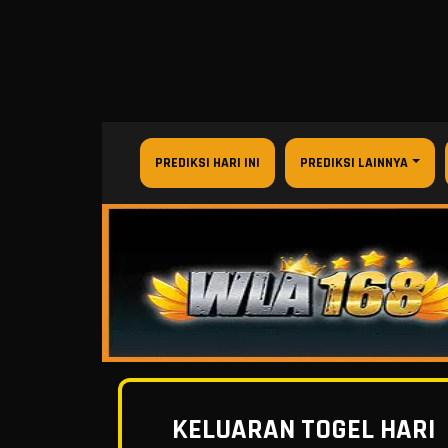
PREDIKSI HARI INI
PREDIKSI LAINNYA
KELUARAN TOGEL HARI