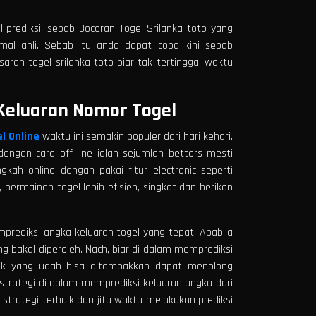
l prediksi, sebab Bocoran Togel Srilanka toto yang
ramal ahli. Sebab itu anda dapat coba kini sebab
aran togel srilanka toto biar tak tertinggal waktu
Keluaran Nomor Togel
l Online
waktu ini semakin populer dari hari kehari.
engan cara off line ialah sejumlah bettors mesti
kah online dengan pakai fitur electronic seperti
 permainan togel lebih efisien, singkat dan berikan
prediksi angka keluaran togel yang tepat. Apabila
ng bakal diperoleh. Nach, biar di dalam memprediksi
rbaik yang udah bisa ditampakkan dapat menolong
strategi di dalam memprediksi keluaran angka dari
strategi terbaik dan jitu waktu melakukan prediksi