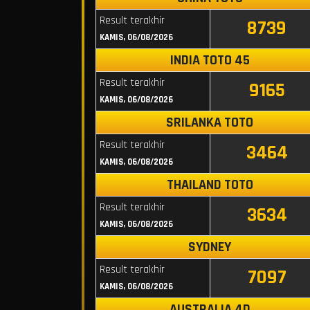
Result terakhir
8
7
3
9
KAMIS
, 06/08/2026
INDIA TOTO 45
Result terakhir
9
1
6
5
KAMIS
, 06/08/2026
SRILANKA TOTO
Result terakhir
3
4
6
4
KAMIS
, 06/08/2026
THAILAND TOTO
Result terakhir
3
6
3
4
KAMIS
, 06/08/2026
SYDNEY
Result terakhir
7
0
9
7
KAMIS
, 06/08/2026
AUSTRALIA 4D