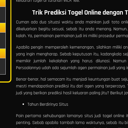
keluaran togel di taruhan WLA 168.
Trik Prediksi Togel Online dengan 
Cuman ada dua situasi waktu anda mainkan judi toto onli
dikeluarkan begitu sesuai, sebab itu anda menang. Namun, 
kalah. Ya, permainan permainan judi ini miliki prosedur perm
Apabila pengin memperoleh kemenangan, silahkan miliki ang
yang ingin mengharap. Sebab keputusan itu, kadangkala s
memikir jumlah kekalahan yang harus dilunasi. Namun 
Persoalannya udah ada sejumlah agen permainan judi yang ing
Benar-benar, hal semacam itu menjadi keuntungan buat sejum
mesti mendapatkan prediksi itu dari agen yang terpercaya
judi yang berikan prediksi hasil keluaran paling jitu? Berikut 
Tahun Berdirinya Situs
Poin pertama sehubungan lamanya situs judi togel online itu
penting. Sebab apabila tambah lama waktunya, sebab itu bis