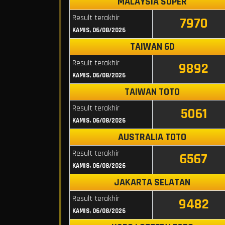
MALAYSIA SUPER
Result terakhir
7
9
7
0
KAMIS
, 06/08/2026
TAIWAN 6D
Result terakhir
9
8
9
2
KAMIS
, 06/08/2026
TAIWAN TOTO
Result terakhir
5
0
6
1
KAMIS
, 06/08/2026
AUSTRALIA TOTO
Result terakhir
6
5
6
7
KAMIS
, 06/08/2026
JAKARTA SELATAN
Result terakhir
9
4
8
2
KAMIS
, 06/08/2026