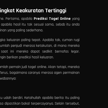
Tingkat
Keakuratan
Tertinggi
ne. Pertama, apabila
Prediksi Togel
Online
yang
apabila hasil itu tak sesuai sama, sebab itu anda
ainan yang paling sederhana.
ka keluaran paling tepat. Apabila tak, cuman rugi
ejumlah penjudi merasa ketakutan, di mana mereka
saat ini mereka dapat sedikit bernafas legar.
in berikan prediksi hasil keluaran.
lah pemain judi togel online. Akan tetapi, mereka
. Terus, bagaimana caranya merasa agen permainan
jawabannya:
 udah berdiri. Ketahuilah apabila berita itu paling
a dipastikan bakal terpercayanya. Selain tersebut,