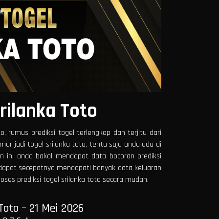
Srilanka Toto
oto, rumus prediksi togel terlengkap dan terjitu dari
ar judi togel srilanka toto, tentu saja anda ada di
an ini anda bakal mendapat data bocoran prediksi
ian dapat secepatnya mendapati banyak data keluaran
oses prediksi togel srilanka toto secara mudah.
Toto – 21 Mei 2026