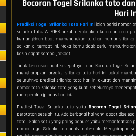
Bocoran Togel Srilanka toto dan 
Hari I
Prediksi Togel Srilanka Toto Hari Ini
ialah berisi nomor a
srilanka toto. WLA168 bakal memberikan kalian bocoran pre
kemungkinan buat memenangkan taruhan nomor srilanka to
sajikan di tempat ini. Maka kamu tidak perlu mencurigaka
kasih dapat sampai jackpot.
Tidak bisa risau buat secepatnya coba Bocoran Togel Srilanka
mengharapkan prediksi srilanka toto hari ini bakal memba
seluruhnya prediksi srilanka toto hari ini akurat dan men
nomor toto srilanka toto yang kuat sebelumnya menempatk
memperoleh jp paus hari ini.
Prediksi Togel Srilanka toto yaitu
Bocoran Togel Srila
perptoton setelah itu. Ada berbagai hal yang dapat diselesa
toto . Salah satu yang paling populer yaitu memanfaatkan pr
nomor togel Srilanka totopools mula-mula. Menghimpun set