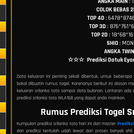
ANGKA MAIN
:
1
COLOK BEBAS 2
TOP 4D
:
6478*8746
TOP 3D
:
876*761*6
TOP 2D
:
18*68*16
SHIO
:
MON
ANGKA TWI
☆☆☆
Prediksi Datuk Ey
Data keluaran ini penting sekali dibentuk, untuk beberapa
bakal dibuatin rumus togel. Karenanya berikut ini alasan 
keluaran srilanka toto sampai data bulanan. Lantaran ada al
prediksi srilanka toto WLA168 yang dapat anda mainkan.
Rumus Prediksi Togel Sr
Kumpulan prediksi srilanka toto hari ini dari master
Prediks
dan prediksi tentulah udah lewat dari proses banyak ahli 