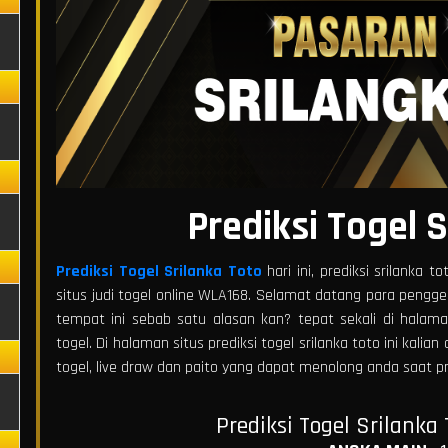
Prediksi Togel 
Prediksi Togel Srilanka Toto
hari ini, prediksi srilanka t
situs judi togel online WLA168. Selamat datang para penggem
tempat ini sebab satu alasan kan? tepat sekali di halam
togel. Di halaman situs prediksi togel srilanka toto ini kal
togel, live draw dan paito yang dapat menolong anda saat pr
Prediksi Togel Srilanka 