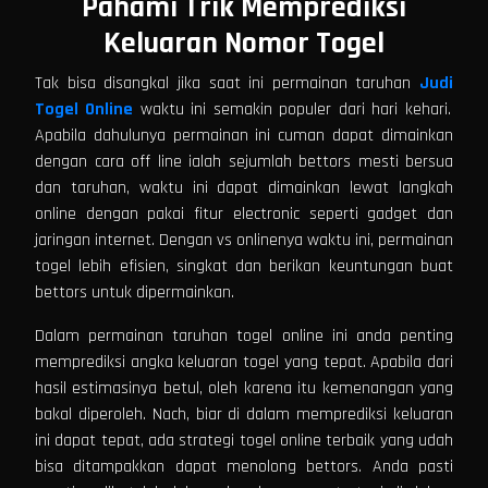
Pahami Trik Memprediksi
Keluaran Nomor Togel
Tak bisa disangkal jika saat ini permainan taruhan
Judi
Togel Online
waktu ini semakin populer dari hari kehari.
Apabila dahulunya permainan ini cuman dapat dimainkan
dengan cara off line ialah sejumlah bettors mesti bersua
dan taruhan, waktu ini dapat dimainkan lewat langkah
online dengan pakai fitur electronic seperti gadget dan
jaringan internet. Dengan vs onlinenya waktu ini, permainan
togel lebih efisien, singkat dan berikan keuntungan buat
bettors untuk dipermainkan.
Dalam permainan taruhan togel online ini anda penting
memprediksi angka keluaran togel yang tepat. Apabila dari
hasil estimasinya betul, oleh karena itu kemenangan yang
bakal diperoleh. Nach, biar di dalam memprediksi keluaran
ini dapat tepat, ada strategi togel online terbaik yang udah
bisa ditampakkan dapat menolong bettors. Anda pasti