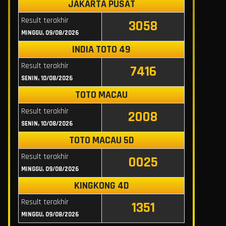
JAKARTA PUSAT
Result terakhir
3
0
5
8
MINGGU
, 09/08/2026
INDIA TOTO 49
Result terakhir
7
4
1
6
SENIN
, 10/08/2026
TOTO MACAU
Result terakhir
2
0
0
8
SENIN
, 10/08/2026
TOTO MACAU 5D
Result terakhir
0
0
2
5
MINGGU
, 09/08/2026
KINGKONG 4D
Result terakhir
1
3
5
1
MINGGU
, 09/08/2026