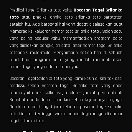
Prediksi Togel Srilanka toto yaitu
Bocoran Togel Srilanka
toto
atau prediksi angka toto srilanka toto perptoton
setelah itu. Ada berbagai hal yang dapat diselesaikan buat
Memprediksi keluaran nomor toto srilanka toto . Salah satu
yang paling populer yaitu memanfaatkan program paito
yang dijelaskan pengkajian data lansir nomor togel Srilanka
totopools mula-mula. Menghimpun setiap hari di sebuah
tabel buat program paito yang mudah memanfaatkan
rumus togel yang anda mempunyai.
Bocoran Togel Srilanka toto yang kami kasih di sini tak asal
prediksi, sebab Bocoran Togel Srilanka toto yang anda
terima yaitu hasil kalkulasi jitu oleh sejumlah peramal ahli.
Sebab itu anda dapat coba kini sebab kejituannya terjaga.
Dan kamu mesti ingat jam keluaran pasaran togel srilanka
toto biar tak tertinggal waktu bandar lagi mengundi nomor
togel srilanka toto .