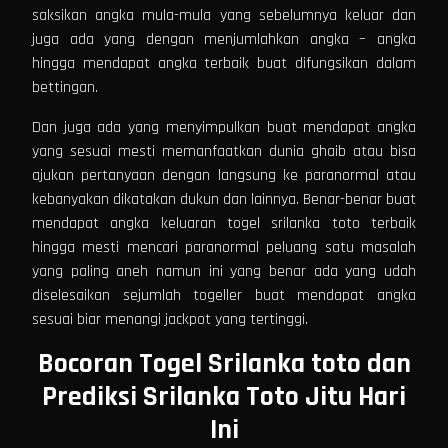
saksikan angka mula-mula yang sebelumnya keluar dan
juga ada yang dengan menjumlahkan angka – angka
hingga mendapat angka terbaik buat difungsikan dalam
bettingan.
Dan juga ada yang menyimpulkan buat mendapat angka
yang sesuai mesti memanfaatkan dunia ghaib atau bisa
ajukan pertanyaan dengan langsung ke paranormal atau
kebanyakan dikatakan dukun dan lainnya. Benar-benar buat
mendapat angka keluaran togel srilanka toto terbaik
hingga mesti mencari paranormal peluang satu masalah
yang paling aneh namun ini yang benar ada yang udah
diselesaikan sejumlah togeller buat mendapat angka
sesuai biar menangi jackpot yang tertinggi.
Bocoran Togel Srilanka toto dan
Prediksi Srilanka Toto Jitu Hari
Ini