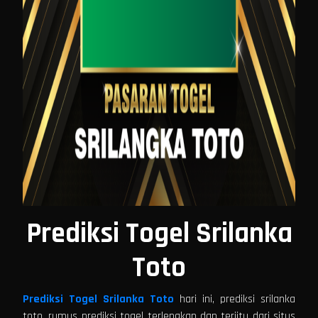
Prediksi Togel Srilanka
Toto
Prediksi Togel Srilanka Toto
hari ini, prediksi srilanka
toto, rumus prediksi togel terlengkap dan terjitu dari situs