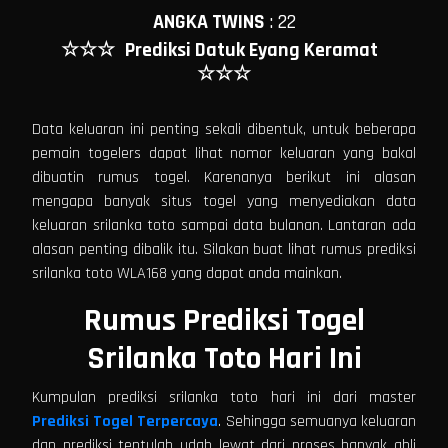
ANGKA TWINS
:
22
☆☆☆
Prediksi Datuk Eyang Keramat
☆☆☆
Data keluaran ini penting sekali dibentuk, untuk beberapa
pemain togelers dapat lihat nomor keluaran yang bakal
dibuatin rumus togel. Karenanya berikut ini alasan
mengapa banyak situs togel yang menyediakan data
keluaran srilanka toto sampai data bulanan. Lantaran ada
alasan penting dibalik itu. Silakan buat lihat rumus prediksi
srilanka toto WLA168 yang dapat anda mainkan.
Rumus Prediksi Togel
Srilanka Toto Hari Ini
Kumpulan prediksi srilanka toto hari ini dari master
Prediksi Togel Terpercaya
. Sehingga semuanya keluaran
dan prediksi tentulah udah lewat dari proses banyak ahli