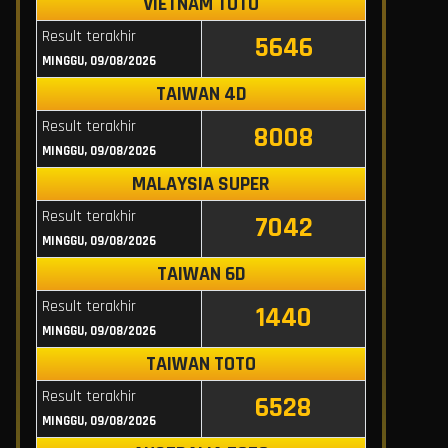
VIETNAM TOTO
Result terakhir
5
6
4
6
MINGGU
, 09/08/2026
TAIWAN 4D
Result terakhir
8
0
0
8
MINGGU
, 09/08/2026
MALAYSIA SUPER
Result terakhir
7
0
4
2
MINGGU
, 09/08/2026
TAIWAN 6D
Result terakhir
1
4
4
0
MINGGU
, 09/08/2026
TAIWAN TOTO
Result terakhir
6
5
2
8
MINGGU
, 09/08/2026