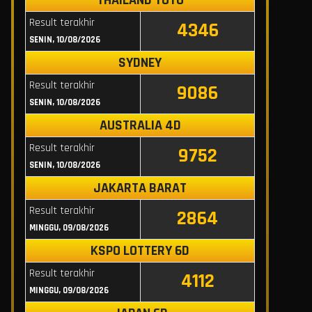
THAILAND TOTO
Result terakhir
4
3
4
6
SENIN
, 10/08/2026
SYDNEY
Result terakhir
9
0
8
6
SENIN
, 10/08/2026
AUSTRALIA 4D
Result terakhir
9
7
5
2
SENIN
, 10/08/2026
JAKARTA BARAT
Result terakhir
2
8
6
4
MINGGU
, 09/08/2026
KSPO LOTTERY 6D
Result terakhir
4
1
1
2
MINGGU
, 09/08/2026