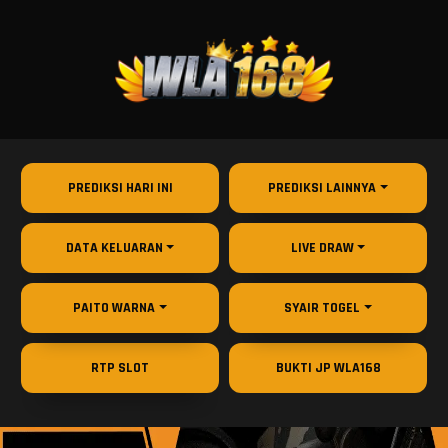
PREDIKSI HARI INI
PREDIKSI LAINNYA
DATA KELUARAN
LIVE DRAW
PAITO WARNA
SYAIR TOGEL
RTP SLOT
BUKTI JP WLA168