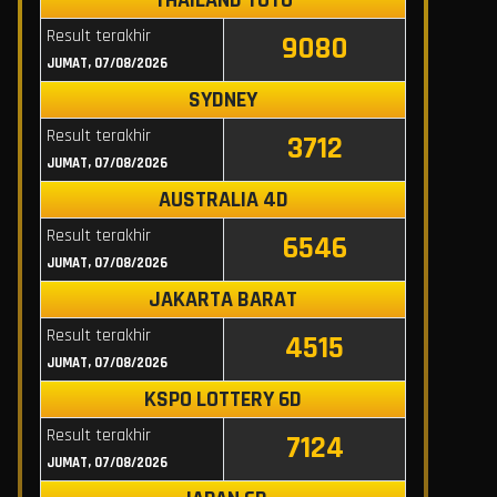
THAILAND TOTO
Result terakhir
9
0
8
0
JUMAT
, 07/08/2026
SYDNEY
Result terakhir
3
7
1
2
JUMAT
, 07/08/2026
AUSTRALIA 4D
Result terakhir
6
5
4
6
JUMAT
, 07/08/2026
JAKARTA BARAT
Result terakhir
4
5
1
5
JUMAT
, 07/08/2026
KSPO LOTTERY 6D
Result terakhir
7
1
2
4
JUMAT
, 07/08/2026