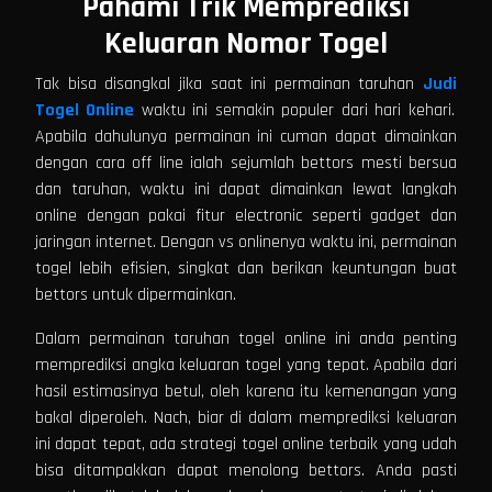
Pahami Trik Memprediksi
Keluaran Nomor Togel
Tak bisa disangkal jika saat ini permainan taruhan
Judi
Togel Online
waktu ini semakin populer dari hari kehari.
Apabila dahulunya permainan ini cuman dapat dimainkan
dengan cara off line ialah sejumlah bettors mesti bersua
dan taruhan, waktu ini dapat dimainkan lewat langkah
online dengan pakai fitur electronic seperti gadget dan
jaringan internet. Dengan vs onlinenya waktu ini, permainan
togel lebih efisien, singkat dan berikan keuntungan buat
bettors untuk dipermainkan.
Dalam permainan taruhan togel online ini anda penting
memprediksi angka keluaran togel yang tepat. Apabila dari
hasil estimasinya betul, oleh karena itu kemenangan yang
bakal diperoleh. Nach, biar di dalam memprediksi keluaran
ini dapat tepat, ada strategi togel online terbaik yang udah
bisa ditampakkan dapat menolong bettors. Anda pasti