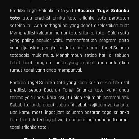
Prediksi Togel Srilanka toto yaitu
Bocoran Togel Srilanka
toto
atau prediksi angka toto srilanka toto perptoton
setelah itu. Ada berbagai hal yang dapat diselesaikan buat
Memprediksi keluaran nomor toto srilanka toto . Salah satu
yang paling populer yaitu memanfaatkan program paito
yang dijelaskan pengkajian data lansir nomor togel Srilanka
totopools mula-mula. Menghimpun setiap hari di sebuah
tabel buat program paito yang mudah memanfaatkan
rumus togel yang anda mempunyai.
Bocoran Togel Srilanka toto yang kami kasih di sini tak asal
prediksi, sebab Bocoran Togel Srilanka toto yang anda
terima yaitu hasil kalkulasi jitu oleh sejumlah peramal ahli.
Sebab itu anda dapat coba kini sebab kejituannya terjaga.
Dan kamu mesti ingat jam keluaran pasaran togel srilanka
toto biar tak tertinggal waktu bandar lagi mengundi nomor
togel srilanka toto .