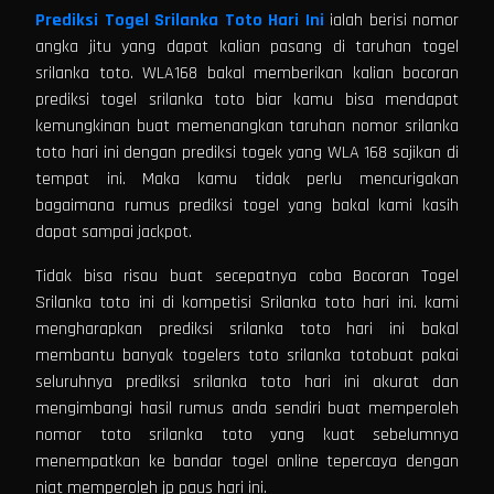
Prediksi Togel Srilanka Toto Hari Ini
ialah berisi nomor
angka jitu yang dapat kalian pasang di taruhan togel
srilanka toto. WLA168 bakal memberikan kalian bocoran
prediksi togel srilanka toto biar kamu bisa mendapat
kemungkinan buat memenangkan taruhan nomor srilanka
toto hari ini dengan prediksi togek yang WLA 168 sajikan di
tempat ini. Maka kamu tidak perlu mencurigakan
bagaimana rumus prediksi togel yang bakal kami kasih
dapat sampai jackpot.
Tidak bisa risau buat secepatnya coba Bocoran Togel
Srilanka toto ini di kompetisi Srilanka toto hari ini. kami
mengharapkan prediksi srilanka toto hari ini bakal
membantu banyak togelers toto srilanka totobuat pakai
seluruhnya prediksi srilanka toto hari ini akurat dan
mengimbangi hasil rumus anda sendiri buat memperoleh
nomor toto srilanka toto yang kuat sebelumnya
menempatkan ke bandar togel online tepercaya dengan
niat memperoleh jp paus hari ini.