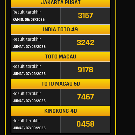
JAKARTA PUSAT
Result terakhir
3
1
5
7
KAMIS
, 06/08/2026
INDIA TOTO 49
Result terakhir
3
2
4
2
JUMAT
, 07/08/2026
TOTO MACAU
Result terakhir
9
1
7
8
JUMAT
, 07/08/2026
TOTO MACAU 5D
Result terakhir
7
4
6
7
JUMAT
, 07/08/2026
KINGKONG 4D
Result terakhir
0
4
5
8
JUMAT
, 07/08/2026