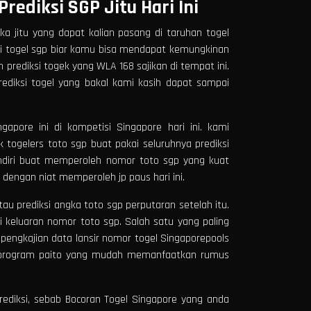
rediksi SGP Jitu Hari Ini
ka jitu yang dapat kalian pasang di taruhan togel
si togel sgp biar kamu bisa mendapat kemungkinan
rediksi togek yang WLA 168 sajikan di tempat ini.
diksi togel yang bakal kami kasih dapat sampai
gapore ini di kompetisi Singapore hari ini. kami
togelers toto sgp buat pakai seluruhnya prediksi
endiri buat memperoleh nomor toto sgp yang kuat
engan niat memperoleh jp paus hari ini.
au prediksi angka toto sgp perputaran setelah itu.
 keluaran nomor toto sgp. Salah satu yang paling
pengkajian data lansir nomor togel Singaporepools
t program paito yang mudah memanfaatkan rumus
prediksi, sebab Bocoran Togel Singapore yang anda