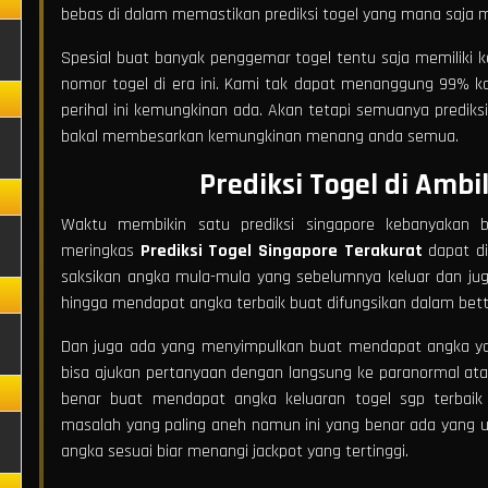
bebas di dalam memastikan prediksi togel yang mana saja m
Spesial buat banyak penggemar togel tentu saja memiliki
nomor togel di era ini. Kami tak dapat menanggung 99% ka
perihal ini kemungkinan ada. Akan tetapi semuanya prediks
bakal membesarkan kemungkinan menang anda semua.
Prediksi Togel di Ambil
Waktu membikin satu prediksi singapore kebanyakan b
meringkas
Prediksi Togel
Singapore Terakurat
dapat di
saksikan angka mula-mula yang sebelumnya keluar dan j
hingga mendapat angka terbaik buat difungsikan dalam bett
Dan juga ada yang menyimpulkan buat mendapat angka ya
bisa ajukan pertanyaan dengan langsung ke paranormal ata
benar buat mendapat angka keluaran togel sgp terbaik
masalah yang paling aneh namun ini yang benar ada yang u
angka sesuai biar menangi jackpot yang tertinggi.