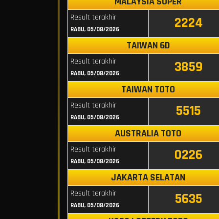
MALAYSIA SUPER
Result terakhir
2
2
2
4
RABU
, 05/08/2026
TAIWAN 6D
Result terakhir
3
8
5
9
RABU
, 05/08/2026
TAIWAN TOTO
Result terakhir
5
5
1
5
RABU
, 05/08/2026
AUSTRALIA TOTO
Result terakhir
0
2
2
6
RABU
, 05/08/2026
JAKARTA SELATAN
Result terakhir
5
6
3
5
RABU
, 05/08/2026