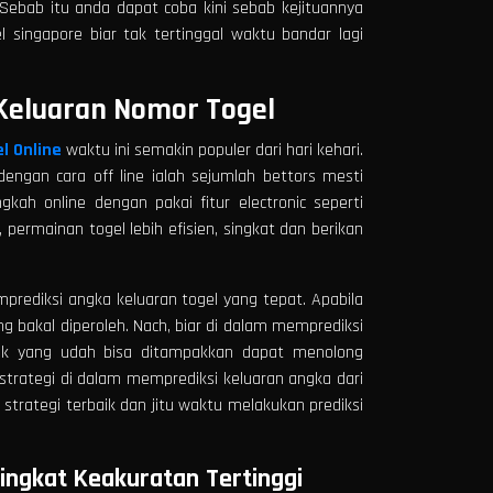
i. Sebab itu anda dapat coba kini sebab kejituannya
 singapore biar tak tertinggal waktu bandar lagi
Keluaran Nomor Togel
l Online
waktu ini semakin populer dari hari kehari.
engan cara off line ialah sejumlah bettors mesti
kah online dengan pakai fitur electronic seperti
 permainan togel lebih efisien, singkat dan berikan
prediksi angka keluaran togel yang tepat. Apabila
ng bakal diperoleh. Nach, biar di dalam memprediksi
rbaik yang udah bisa ditampakkan dapat menolong
strategi di dalam memprediksi keluaran angka dari
strategi terbaik dan jitu waktu melakukan prediksi
Tingkat
Keakuratan
Tertinggi