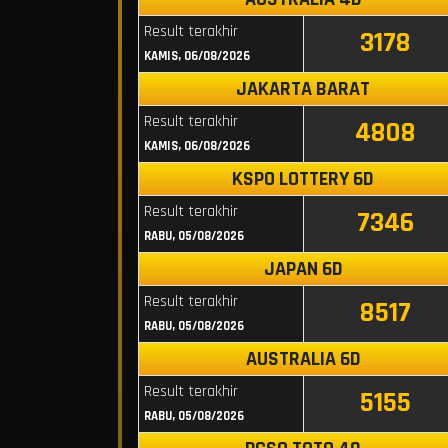
Result terakhir
3
1
7
8
KAMIS
, 06/08/2026
JAKARTA BARAT
Result terakhir
4
8
0
8
KAMIS
, 06/08/2026
KSPO LOTTERY 6D
Result terakhir
7
3
4
6
RABU
, 05/08/2026
JAPAN 6D
Result terakhir
8
5
1
7
RABU
, 05/08/2026
AUSTRALIA 6D
Result terakhir
5
1
5
5
RABU
, 05/08/2026