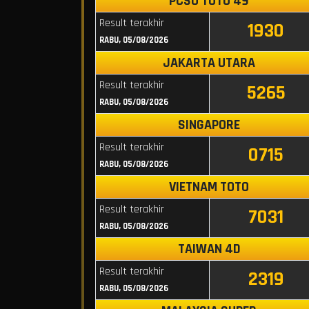
PCSO TOTO 49
Result terakhir
1
9
3
0
RABU
, 05/08/2026
JAKARTA UTARA
Result terakhir
5
2
6
5
RABU
, 05/08/2026
SINGAPORE
Result terakhir
0
7
1
5
RABU
, 05/08/2026
VIETNAM TOTO
Result terakhir
7
0
3
1
RABU
, 05/08/2026
TAIWAN 4D
Result terakhir
2
3
1
9
RABU
, 05/08/2026