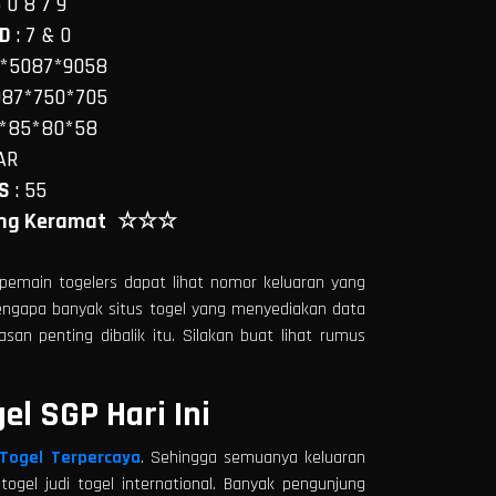
 0 8 7 9
D
:
7 & 0
*5087*9058
87*750*705
*85*80*58
AR
S
:
55
ang Keramat
☆☆☆
 pemain togelers dapat lihat nomor keluaran yang
mengapa banyak situs togel yang menyediakan data
an penting dibalik itu. Silakan buat lihat rumus
el SGP Hari Ini
 Togel Terpercaya
. Sehingga semuanya keluaran
togel judi togel international. Banyak pengunjung