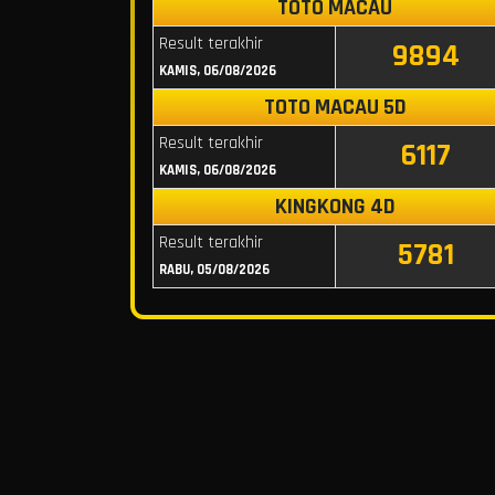
TOTO MACAU
Result terakhir
9
8
9
4
KAMIS
, 06/08/2026
TOTO MACAU 5D
Result terakhir
6
1
1
7
KAMIS
, 06/08/2026
KINGKONG 4D
Result terakhir
5
7
8
1
RABU
, 05/08/2026