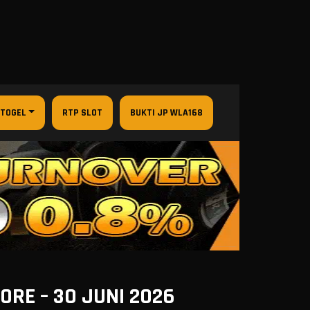
 TOGEL
RTP SLOT
BUKTI JP WLA168
ORE – 30 JUNI 2026