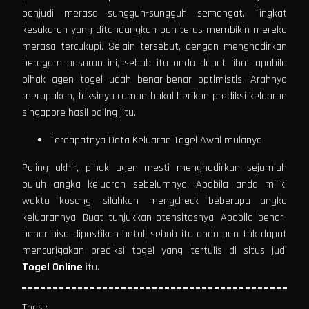
penjudi merasa sungguh-sungguh semangat. Tingkat
kesukaran yang ditandangkan pun terus membikin mereka
merasa tercukupi. Selain tersebut, dengan menghadirkan
beragam pasaran ini, sebab itu anda dapat lihat apabila
pihak agen togel udah benar-benar optimistis. Arahnya
merupakan, faksinya cuman bakal berikan prediksi keluaran
singapore hasil paling jitu.
Terdapatnya Data Keluaran Togel Awal mulanya
Paling akhir, pihak agen mesti menghadirkan sejumlah
puluh angka keluaran sebelumnya. Apabila anda miliki
waktu kosong, silahkan mengcheck beberapa angka
keluarannya. Buat tunjukkan otensitasnya. Apabila benar-
benar bisa dipastikan betul, sebab itu anda pun tak dapat
mencurigakan prediksi togel yang tertulis di situs judi
Togel Online
itu.
Tags :