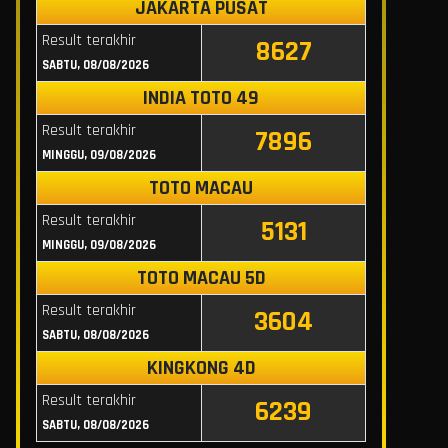
JAKARTA PUSAT
Result terakhir
8
6
2
7
SABTU
, 08/08/2026
INDIA TOTO 49
Result terakhir
7
8
9
6
MINGGU
, 09/08/2026
TOTO MACAU
Result terakhir
5
1
3
1
MINGGU
, 09/08/2026
TOTO MACAU 5D
Result terakhir
3
6
0
4
SABTU
, 08/08/2026
KINGKONG 4D
Result terakhir
6
2
3
9
SABTU
, 08/08/2026