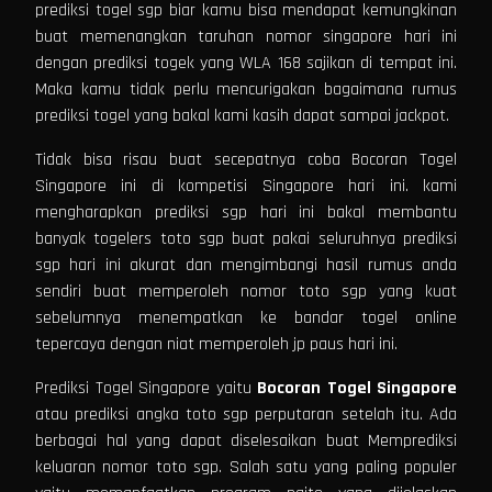
prediksi togel sgp biar kamu bisa mendapat kemungkinan
buat memenangkan taruhan nomor singapore hari ini
dengan prediksi togek yang WLA 168 sajikan di tempat ini.
Maka kamu tidak perlu mencurigakan bagaimana rumus
prediksi togel yang bakal kami kasih dapat sampai jackpot.
Tidak bisa risau buat secepatnya coba Bocoran Togel
Singapore ini di kompetisi Singapore hari ini. kami
mengharapkan prediksi sgp hari ini bakal membantu
banyak togelers toto sgp buat pakai seluruhnya prediksi
sgp hari ini akurat dan mengimbangi hasil rumus anda
sendiri buat memperoleh nomor toto sgp yang kuat
sebelumnya menempatkan ke bandar togel online
tepercaya dengan niat memperoleh jp paus hari ini.
Prediksi Togel Singapore yaitu
Bocoran Togel Singapore
atau prediksi angka toto sgp perputaran setelah itu. Ada
berbagai hal yang dapat diselesaikan buat Memprediksi
keluaran nomor toto sgp. Salah satu yang paling populer