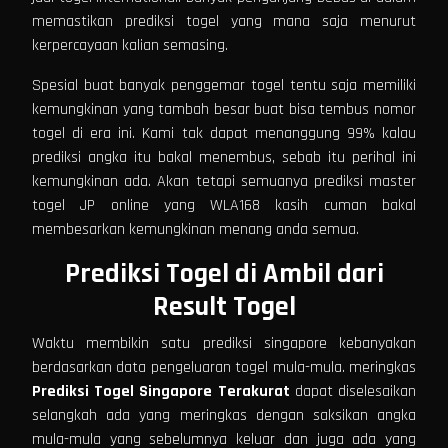
memastikan prediksi togel yang mana saja menurut
kerpercayaan kalian semasing.
Spesial buat banyak penggemar togel tentu saja memiliki
kemungkinan yang tambah besar buat bisa tembus nomor
togel di era ini. Kami tak dapat menanggung 99% kalau
prediksi angka itu bakal menembus, sebab itu perihal ini
kemungkinan ada. Akan tetapi semuanya prediksi master
togel JP online yang WLA168 kasih cuman bakal
membesarkan kemungkinan menang anda semua.
Prediksi Togel di Ambil dari
Result Togel
Waktu membikin satu prediksi singapore kebanyakan
berdasarkan data pengeluaran togel mula-mula. meringkas
Prediksi Togel
Singapore Terakurat
dapat diselesaikan
selangkah ada yang meringkas dengan saksikan angka
mula-mula yang sebelumnya keluar dan juga ada yang