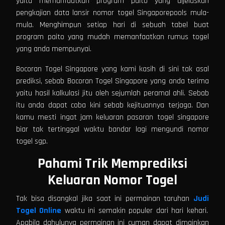
yaitu memanfaatkan program paito yang dijelaskan
pengkajian data lansir nomor togel Singaporepools mula-
mula. Menghimpun setiap hari di sebuah tabel buat
program paito yang mudah memanfaatkan rumus togel
yang anda mempunyai.
Bocoran Togel Singapore yang kami kasih di sini tak asal
prediksi, sebab Bocoran Togel Singapore yang anda terima
yaitu hasil kalkulasi jitu oleh sejumlah peramal ahli. Sebab
itu anda dapat coba kini sebab kejituannya terjaga. Dan
kamu mesti ingat jam keluaran pasaran togel singapore
biar tak tertinggal waktu bandar lagi mengundi nomor
togel sgp.
Pahami Trik Memprediksi
Keluaran Nomor Togel
Tak bisa disangkal jika saat ini permainan taruhan
Judi
Togel Online
waktu ini semakin populer dari hari kehari.
Apabila dahulunya permainan ini cuman dapat dimainkan