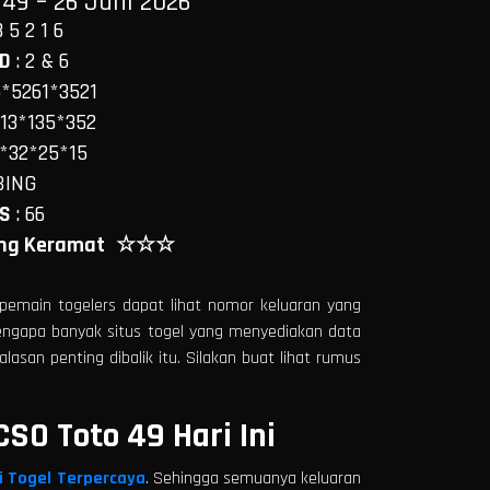
 49 – 26 Juni 2026
3 5 2 1 6
2D
:
2 & 6
5*5261*3521
13*135*352
*32*25*15
BING
S
:
66
ang Keramat
☆☆☆
 pemain togelers dapat lihat nomor keluaran yang
mengapa banyak situs togel yang menyediakan data
asan penting dibalik itu. Silakan buat lihat rumus
SO Toto 49 Hari Ini
i Togel Terpercaya
. Sehingga semuanya keluaran