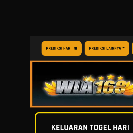
PREDIKSI HARI INI
PREDIKSI LAINNYA
KELUARAN TOGEL HARI