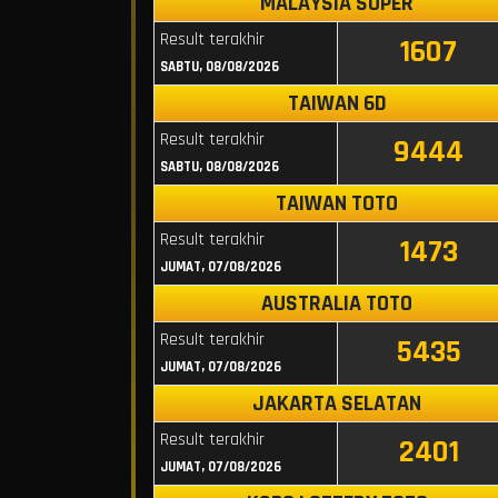
MALAYSIA SUPER
Result terakhir
1
6
0
7
SABTU
, 08/08/2026
TAIWAN 6D
Result terakhir
9
4
4
4
SABTU
, 08/08/2026
TAIWAN TOTO
Result terakhir
1
4
7
3
JUMAT
, 07/08/2026
AUSTRALIA TOTO
Result terakhir
5
4
3
5
JUMAT
, 07/08/2026
JAKARTA SELATAN
Result terakhir
2
4
0
1
JUMAT
, 07/08/2026