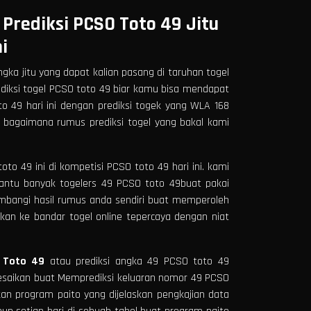
Prediksi PCSO Toto 49 Jitu
ni
ngka jitu yang dapat kalian pasang di taruhan togel
diksi togel PCSO toto 49 biar kamu bisa mendapat
49 hari ini dengan prediksi togek yang WLA 168
n bagaimana rumus prediksi togel yang bakal kami
to 49 ini di kompetisi PCSO toto 49 hari ini. kami
antu banyak togelers 49 PCSO toto 49buat pakai
imbangi hasil rumus anda sendiri buat memperoleh
n ke bandar togel online tepercaya dengan niat
 Toto 49
atau prediksi angka 49 PCSO toto 49
elesaikan buat Memprediksi keluaran nomor 49 PCSO
an program paito yang dijelaskan pengkajian data