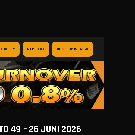
 TOGEL
RTP SLOT
BUKTI JP WLA168
O 49 – 26 JUNI 2026