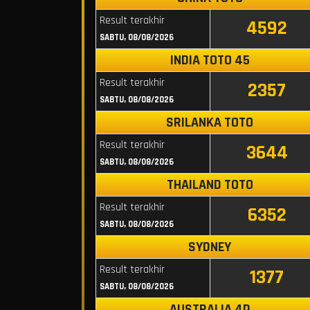
Result terakhir
4
5
9
2
SABTU
, 08/08/2026
INDIA TOTO 45
Result terakhir
2
3
5
7
SABTU
, 08/08/2026
SRILANKA TOTO
Result terakhir
3
6
4
4
SABTU
, 08/08/2026
THAILAND TOTO
Result terakhir
6
3
5
2
SABTU
, 08/08/2026
SYDNEY
Result terakhir
1
3
7
7
SABTU
, 08/08/2026
AUSTRALIA 4D