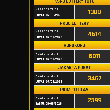
KSPO LOTTERY TOTO
Result terakhir
1
3
0
0
JUMAT
, 07/08/2026
HKJC LOTTERY
Result terakhir
4
6
1
4
JUMAT
, 07/08/2026
HONGKONG
Result terakhir
6
0
1
1
JUMAT
, 07/08/2026
JAKARTA PUSAT
Result terakhir
3
4
6
7
JUMAT
, 07/08/2026
INDIA TOTO 49
Result terakhir
2
5
9
9
SABTU
, 08/08/2026