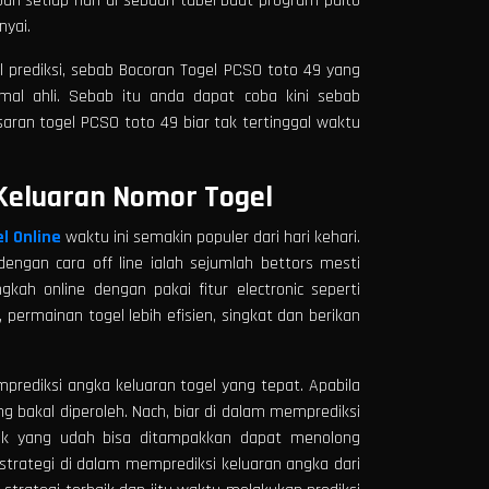
n setiap hari di sebuah tabel buat program paito
yai.
l prediksi, sebab Bocoran Togel PCSO toto 49 yang
ramal ahli. Sebab itu anda dapat coba kini sebab
aran togel PCSO toto 49 biar tak tertinggal waktu
Keluaran Nomor Togel
l Online
waktu ini semakin populer dari hari kehari.
engan cara off line ialah sejumlah bettors mesti
kah online dengan pakai fitur electronic seperti
 permainan togel lebih efisien, singkat dan berikan
prediksi angka keluaran togel yang tepat. Apabila
ng bakal diperoleh. Nach, biar di dalam memprediksi
rbaik yang udah bisa ditampakkan dapat menolong
strategi di dalam memprediksi keluaran angka dari