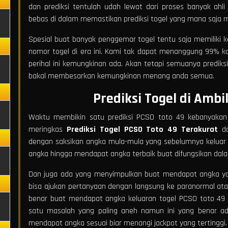
dan prediksi tentulah udah lewat dari proses banyak ahli 
bebas di dalam memastikan prediksi togel yang mana saja m
Spesial buat banyak penggemar togel tentu saja memiliki
nomor togel di era ini. Kami tak dapat menanggung 99% ka
perihal ini kemungkinan ada. Akan tetapi semuanya prediks
bakal membesarkan kemungkinan menang anda semua.
Prediksi Togel di Ambil
Waktu membikin satu prediksi PCSO toto 49 kebanyakan 
meringkas
Prediksi Togel
PCSO Toto 49 Terakurat
da
dengan saksikan angka mula-mula yang sebelumnya keluar
angka hingga mendapat angka terbaik buat difungsikan dala
Dan juga ada yang menyimpulkan buat mendapat angka ya
bisa ajukan pertanyaan dengan langsung ke paranormal ata
benar buat mendapat angka keluaran togel PCSO toto 49 
satu masalah yang paling aneh namun ini yang benar ada
mendapat angka sesuai biar menangi jackpot yang tertinggi.