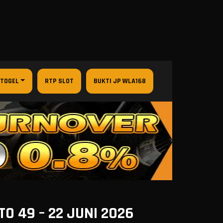
 TOGEL
RTP SLOT
BUKTI JP WLA168
O 49 – 22 JUNI 2026