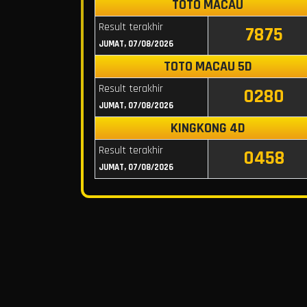
TOTO MACAU
Result terakhir
7
8
7
5
JUMAT
, 07/08/2026
TOTO MACAU 5D
Result terakhir
0
2
8
0
JUMAT
, 07/08/2026
KINGKONG 4D
Result terakhir
0
4
5
8
JUMAT
, 07/08/2026