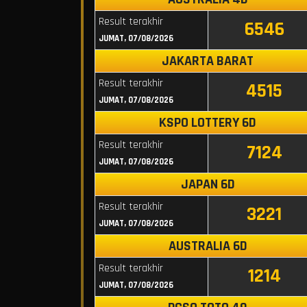
Result terakhir
6
5
4
6
JUMAT
, 07/08/2026
JAKARTA BARAT
Result terakhir
4
5
1
5
JUMAT
, 07/08/2026
KSPO LOTTERY 6D
Result terakhir
7
1
2
4
JUMAT
, 07/08/2026
JAPAN 6D
Result terakhir
3
2
2
1
JUMAT
, 07/08/2026
AUSTRALIA 6D
Result terakhir
1
2
1
4
JUMAT
, 07/08/2026