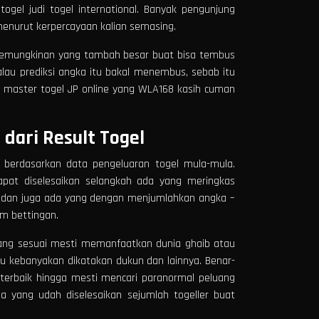
togel judi togel international. Banyak pengunjung
enurut kerpercayaan kalian semasing.
 kemungkinan yang tambah besar buat bisa tembus
lau prediksi angka itu bakal menembus, sebab itu
i master togel JP online yang WLA168 kasih cuman
 dari Result Togel
berdasarkan data pengeluaran togel mula-mula.
pat diselesaikan selangkah ada yang meringkas
 dan juga ada yang dengan menjumlahkan angka –
m bettingan.
ng sesuai mesti memanfaatkan dunia ghaib atau
u kebanyakan dikatakan dukun dan lainnya. Benar-
terbaik hingga mesti mencari paranormal peluang
 yang udah diselesaikan sejumlah togeller buat