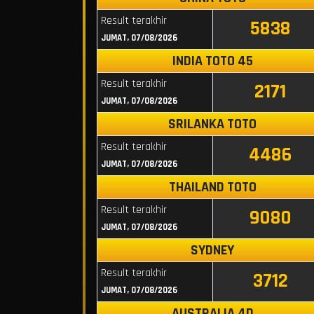
Result terakhir
5
8
3
8
JUMAT
, 07/08/2026
INDIA TOTO 45
Result terakhir
2
1
7
1
JUMAT
, 07/08/2026
SRILANKA TOTO
Result terakhir
4
4
8
6
JUMAT
, 07/08/2026
THAILAND TOTO
Result terakhir
9
0
8
0
JUMAT
, 07/08/2026
SYDNEY
Result terakhir
3
7
1
2
JUMAT
, 07/08/2026
AUSTRALIA 4D