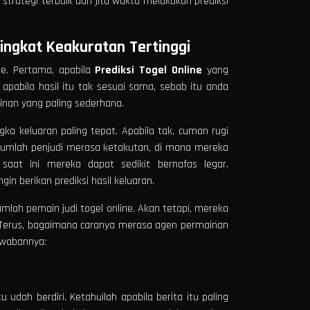
strategi terbaik dan jitu waktu melakukan prediksi
Tingkat
Keakuratan
Tertinggi
e. Pertama, apabila
Prediksi Togel
Online
yang
apabila hasil itu tak sesuai sama, sebab itu anda
ainan yang paling sederhana.
ka keluaran paling tepat. Apabila tak, cuman rugi
ejumlah penjudi merasa ketakutan, di mana mereka
saat ini mereka dapat sedikit bernafas legar.
in berikan prediksi hasil keluaran.
lah pemain judi togel online. Akan tetapi, mereka
. Terus, bagaimana caranya merasa agen permainan
jawabannya:
 udah berdiri. Ketahuilah apabila berita itu paling