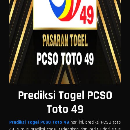
Prediksi Togel PCSO
Toto 49
Prediksi Togel PCSO Toto 49
hari ini, prediksi PCSO toto
49, rumus prediksi togel terlengkap dan terjitu dari situs