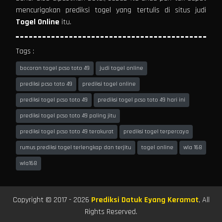
mencurigakan prediksi togel yang tertulis di situs judi
Togel Online
itu.
Tags :
bocoran togel pcso toto 49
judi togel online
prediksi pcso toto 49
prediksi togel online
prediksi togel pcso toto 49
prediksi togel pcso toto 49 hari ini
prediksi togel pcso toto 49 paling jitu
prediksi togel pcso toto 49 terakurat
prediksi togel terpercaya
rumus prediksi togel terlengkap dan terjitu
togel online
wla 168
wla168
Copyright © 2017 - 2026
Prediksi Datuk Eyang Keramat
, All
Rights Reserved.