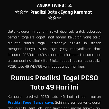
ANGKA TWINS
:
55
☆☆☆
Prediksi Datuk Eyang Keramat
☆☆☆
Data keluaran ini penting sekali dibentuk, untuk beberapa
pemain togelers dapat lihat nomor keluaran yang bakal
dibuatin rumus togel. Karenanya berikut ini alasan
mengapa banyak situs togel yang menyediakan data
keluaran PCSO toto 49 sampai data bulanan. Lantaran ada
alasan penting dibalik itu. Silakan buat lihat rumus prediksi
PCSO toto 49 WLA168 yang dapat anda mainkan.
Rumus Prediksi Togel PCSO
Toto 49 Hari Ini
Kumpulan prediksi PCSO toto 49 hari ini dari master
Prediksi Togel Terpercaya
. Sehingga semuanya keluaran
dan prediksi tentulah udah lewat dari proses banyak ahli