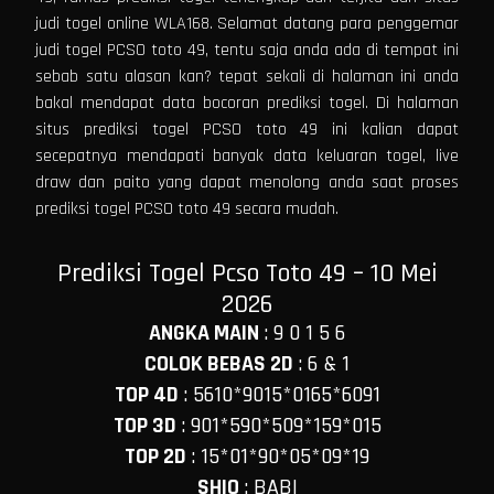
judi togel online WLA168. Selamat datang para penggemar
judi togel PCSO toto 49, tentu saja anda ada di tempat ini
sebab satu alasan kan? tepat sekali di halaman ini anda
bakal mendapat data bocoran prediksi togel. Di halaman
situs prediksi togel PCSO toto 49 ini kalian dapat
secepatnya mendapati banyak data keluaran togel, live
draw dan paito yang dapat menolong anda saat proses
prediksi togel PCSO toto 49 secara mudah.
Prediksi Togel Pcso Toto 49 – 10 Mei
2026
ANGKA MAIN
:
9 0 1 5 6
COLOK BEBAS 2D
:
6 & 1
TOP 4D
:
5610*9015*0165*6091
TOP 3D
:
901*590*509*159*015
TOP 2D
:
15*01*90*05*09*19
SHIO
:
BABI