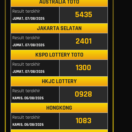
AUSTRALIA TOTO
Result terakhir
5
4
3
5
JUMAT
, 07/08/2026
JAKARTA SELATAN
Result terakhir
2
4
0
1
JUMAT
, 07/08/2026
KSPO LOTTERY TOTO
Result terakhir
1
3
0
0
JUMAT
, 07/08/2026
HKJC LOTTERY
Result terakhir
0
9
2
8
KAMIS
, 06/08/2026
HONGKONG
Result terakhir
1
0
8
3
KAMIS
, 06/08/2026