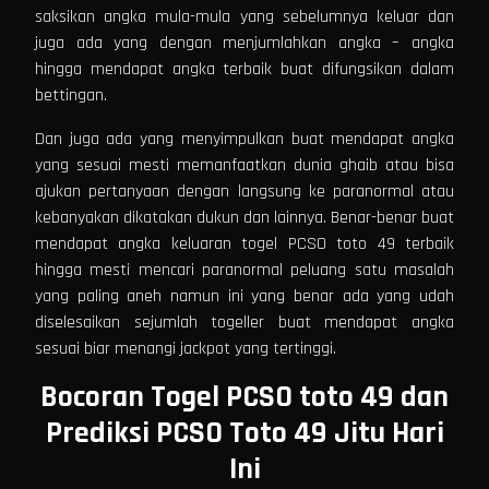
saksikan angka mula-mula yang sebelumnya keluar dan
juga ada yang dengan menjumlahkan angka – angka
hingga mendapat angka terbaik buat difungsikan dalam
bettingan.
Dan juga ada yang menyimpulkan buat mendapat angka
yang sesuai mesti memanfaatkan dunia ghaib atau bisa
ajukan pertanyaan dengan langsung ke paranormal atau
kebanyakan dikatakan dukun dan lainnya. Benar-benar buat
mendapat angka keluaran togel PCSO toto 49 terbaik
hingga mesti mencari paranormal peluang satu masalah
yang paling aneh namun ini yang benar ada yang udah
diselesaikan sejumlah togeller buat mendapat angka
sesuai biar menangi jackpot yang tertinggi.
Bocoran Togel PCSO toto 49 dan
Prediksi PCSO Toto 49 Jitu Hari
Ini