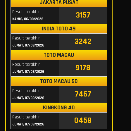
JAKARTA PUSAT
Result terakhir
3
1
5
7
KAMIS
, 06/08/2026
INDIA TOTO 49
Result terakhir
3
2
4
2
JUMAT
, 07/08/2026
TOTO MACAU
Result terakhir
9
1
7
8
JUMAT
, 07/08/2026
TOTO MACAU 5D
Result terakhir
7
4
6
7
JUMAT
, 07/08/2026
KINGKONG 4D
Result terakhir
0
4
5
8
JUMAT
, 07/08/2026