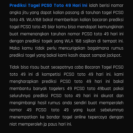
Prediksi Togel PCSO Toto 49 Hari Ini
ialah berisi nomor
angka jitu yang dapat kalian pasang di taruhan togel PCSO
toto 49. WLA168 bakal memberikan kalian bocoran prediksi
togel PCSO toto 49 biar kamu bisa mendapat kemungkinan
buat memenangkan taruhan nomor PCSO toto 49 hari ini
dengan prediksi togek yang WLA 168 sajikan di tempat ini.
Maka kamu tidak perlu mencurigakan bagaimana rumus
prediksi togel yang bakal kami kasih dapat sampai jackpot.
Tidak bisa risau buat secepatnya coba Bocoran Togel PCSO
toto 49 ini di kompetisi PCSO toto 49 hari ini. kami
mengharapkan prediksi PCSO toto 49 hari ini bakal
membantu banyak togelers 49 PCSO toto 49buat pakai
seluruhnya prediksi PCSO toto 49 hari ini akurat dan
mengimbangi hasil rumus anda sendiri buat memperoleh
nomor 49 PCSO toto 49 yang kuat sebelumnya
menempatkan ke bandar togel online tepercaya dengan
niat memperoleh jp paus hari ini.