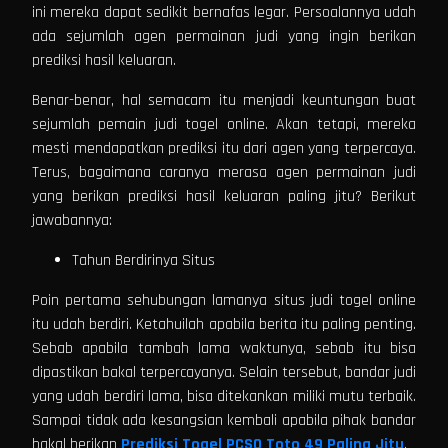
ini mereka dapat sedikit bernafas legar. Persoalannya udah
ada sejumlah agen permainan judi yang ingin berikan
prediksi hasil keluaran.
Benar-benar, hal semacam itu menjadi keuntungan buat
sejumlah pemain judi togel online. Akan tetapi, mereka
mesti mendapatkan prediksi itu dari agen yang terpercaya.
Terus, bagaimana caranya merasa agen permainan judi
yang berikan prediksi hasil keluaran paling jitu? Berikut
jawabannya:
Tahun Berdirinya Situs
Poin pertama sehubungan lamanya situs judi togel online
itu udah berdiri. Ketahuilah apabila berita itu paling penting.
Sebab apabila tambah lama waktunya, sebab itu bisa
dipastikan bakal terpercayanya. Selain tersebut, bandar judi
yang udah berdiri lama, bisa ditekankan miliki mutu terbaik.
Sampai tidak ada kesangsian kembali apabila pihak bandar
bakal berikan
Prediksi Togel PCSO Toto 49 Paling Jitu
.