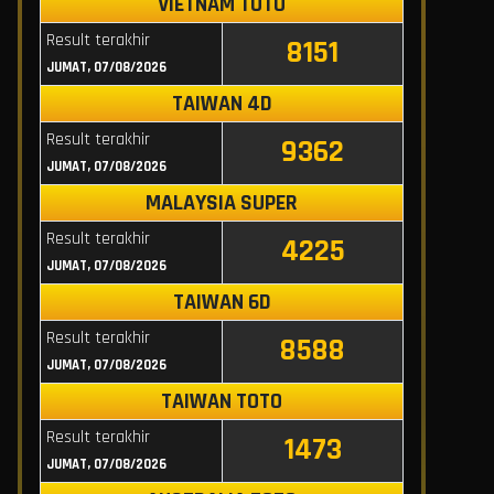
VIETNAM TOTO
Result terakhir
8
1
5
1
JUMAT
, 07/08/2026
TAIWAN 4D
Result terakhir
9
3
6
2
JUMAT
, 07/08/2026
MALAYSIA SUPER
Result terakhir
4
2
2
5
JUMAT
, 07/08/2026
TAIWAN 6D
Result terakhir
8
5
8
8
JUMAT
, 07/08/2026
TAIWAN TOTO
Result terakhir
1
4
7
3
JUMAT
, 07/08/2026