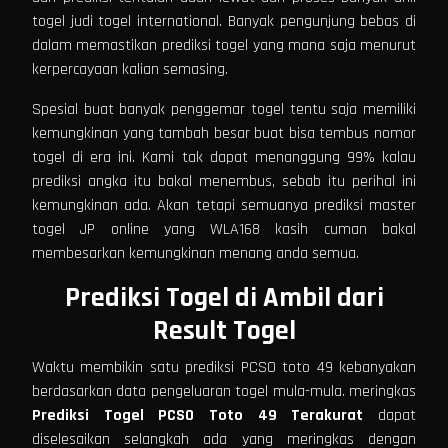
togel judi togel international. Banyak pengunjung bebas di
dalam memastikan prediksi togel yang mana saja menurut
kerpercayaan kalian semasing.
Spesial buat banyak penggemar togel tentu saja memiliki
kemungkinan yang tambah besar buat bisa tembus nomor
togel di era ini. Kami tak dapat menanggung 99% kalau
prediksi angka itu bakal menembus, sebab itu perihal ini
kemungkinan ada. Akan tetapi semuanya prediksi master
togel JP online yang WLA168 kasih cuman bakal
membesarkan kemungkinan menang anda semua.
Prediksi Togel di Ambil dari
Result Togel
Waktu membikin satu prediksi PCSO toto 49 kebanyakan
berdasarkan data pengeluaran togel mula-mula. meringkas
Prediksi Togel
PCSO Toto 49 Terakurat
dapat
diselesaikan selangkah ada yang meringkas dengan