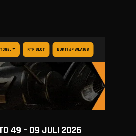
 TOGEL
RTP SLOT
BUKTI JP WLA168
O 49 – 09 JULI 2026