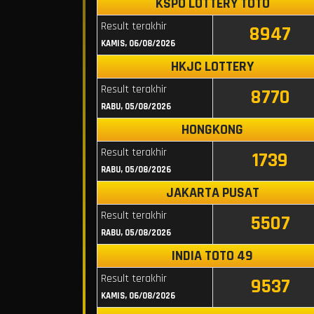
KSPO LOTTERY TOTO
Result terakhir
8
9
4
7
KAMIS
, 06/08/2026
HKJC LOTTERY
Result terakhir
8
7
7
0
RABU
, 05/08/2026
HONGKONG
Result terakhir
1
7
3
9
RABU
, 05/08/2026
JAKARTA PUSAT
Result terakhir
5
5
0
7
RABU
, 05/08/2026
INDIA TOTO 49
Result terakhir
9
5
3
7
KAMIS
, 06/08/2026