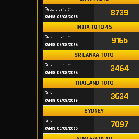
Result terakhir
8
7
3
9
KAMIS
, 06/08/2026
INDIA TOTO 45
Result terakhir
9
1
6
5
KAMIS
, 06/08/2026
SRILANKA TOTO
Result terakhir
3
4
6
4
KAMIS
, 06/08/2026
THAILAND TOTO
Result terakhir
3
6
3
4
KAMIS
, 06/08/2026
SYDNEY
Result terakhir
7
0
9
7
KAMIS
, 06/08/2026
AUSTRALIA 4D