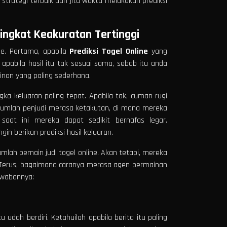
strategi terbaik dan jitu waktu melakukan prediksi
Tingkat
Keakuratan
Tertinggi
e. Pertama, apabila
Prediksi Togel
Online
yang
apabila hasil itu tak sesuai sama, sebab itu anda
ainan yang paling sederhana.
ka keluaran paling tepat. Apabila tak, cuman rugi
ejumlah penjudi merasa ketakutan, di mana mereka
saat ini mereka dapat sedikit bernafas legar.
in berikan prediksi hasil keluaran.
lah pemain judi togel online. Akan tetapi, mereka
. Terus, bagaimana caranya merasa agen permainan
jawabannya:
 udah berdiri. Ketahuilah apabila berita itu paling