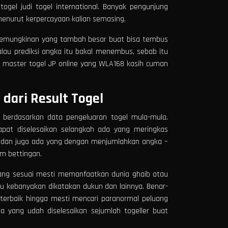
togel judi togel international. Banyak pengunjung
enurut kerpercayaan kalian semasing.
 kemungkinan yang tambah besar buat bisa tembus
lau prediksi angka itu bakal menembus, sebab itu
i master togel JP online yang WLA168 kasih cuman
 dari Result Togel
berdasarkan data pengeluaran togel mula-mula.
pat diselesaikan selangkah ada yang meringkas
 dan juga ada yang dengan menjumlahkan angka –
m bettingan.
ng sesuai mesti memanfaatkan dunia ghaib atau
u kebanyakan dikatakan dukun dan lainnya. Benar-
terbaik hingga mesti mencari paranormal peluang
 yang udah diselesaikan sejumlah togeller buat