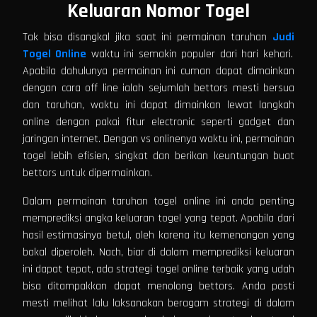
Keluaran Nomor Togel
Tak bisa disangkal jika saat ini permainan taruhan
Judi
Togel Online
waktu ini semakin populer dari hari kehari.
Apabila dahulunya permainan ini cuman dapat dimainkan
dengan cara off line ialah sejumlah bettors mesti bersua
dan taruhan, waktu ini dapat dimainkan lewat langkah
online dengan pakai fitur electronic seperti gadget dan
jaringan internet. Dengan vs onlinenya waktu ini, permainan
togel lebih efisien, singkat dan berikan keuntungan buat
bettors untuk dipermainkan.
Dalam permainan taruhan togel online ini anda penting
memprediksi angka keluaran togel yang tepat. Apabila dari
hasil estimasinya betul, oleh karena itu kemenangan yang
bakal diperoleh. Nach, biar di dalam memprediksi keluaran
ini dapat tepat, ada strategi togel online terbaik yang udah
bisa ditampakkan dapat menolong bettors. Anda pasti
mesti melihat lalu laksanakan beragam strategi di dalam