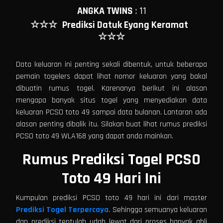
ANGKA TWINS
:
11
☆☆☆
Prediksi Datuk Eyang Keramat
☆☆☆
Data keluaran ini penting sekali dibentuk, untuk beberapa
pemain togelers dapat lihat nomor keluaran yang bakal
dibuatin rumus togel. Karenanya berikut ini alasan
mengapa banyak situs togel yang menyediakan data
keluaran PCSO toto 49 sampai data bulanan. Lantaran ada
alasan penting dibalik itu. Silakan buat lihat rumus prediksi
PCSO toto 49 WLA168 yang dapat anda mainkan.
Rumus Prediksi Togel PCSO
Toto 49 Hari Ini
Kumpulan prediksi PCSO toto 49 hari ini dari master
Prediksi Togel Terpercaya
. Sehingga semuanya keluaran
dan prediksi tentulah udah lewat dari proses banyak ahli