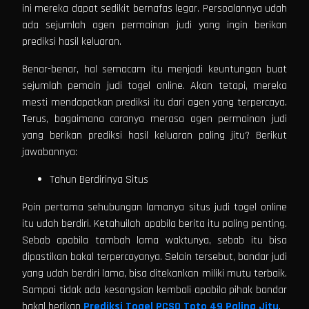
ini mereka dapat sedikit bernafas legar. Persoalannya udah
ada sejumlah agen permainan judi yang ingin berikan
prediksi hasil keluaran.
Benar-benar, hal semacam itu menjadi keuntungan buat
sejumlah pemain judi togel online. Akan tetapi, mereka
mesti mendapatkan prediksi itu dari agen yang terpercaya.
Terus, bagaimana caranya merasa agen permainan judi
yang berikan prediksi hasil keluaran paling jitu? Berikut
jawabannya:
Tahun Berdirinya Situs
Poin pertama sehubungan lamanya situs judi togel online
itu udah berdiri. Ketahuilah apabila berita itu paling penting.
Sebab apabila tambah lama waktunya, sebab itu bisa
dipastikan bakal terpercayanya. Selain tersebut, bandar judi
yang udah berdiri lama, bisa ditekankan miliki mutu terbaik.
Sampai tidak ada kesangsian kembali apabila pihak bandar
bakal berikan
Prediksi Togel PCSO Toto 49 Paling Jitu
.