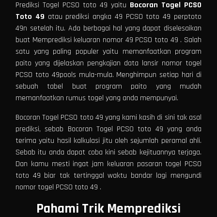
Prediksi Togel PCSO toto 49 yaitu
Bocoran Togel PCSO
Toto 49
atau prediksi angka 49 PCSO toto 49 perptoto
49n setelah itu. Ada berbagai hal yang dapat diselesaikan
buat Memprediksi keluaran nomor 49 PCSO toto 49 . Salah
satu yang paling populer yaitu memanfaatkan program
paito yang dijelaskan pengkajian data lansir nomor togel
PCSO toto 49pools mula-mula. Menghimpun setiap hari di
sebuah tabel buat program paito yang mudah
memanfaatkan rumus togel yang anda mempunyai.
Bocoran Togel PCSO toto 49 yang kami kasih di sini tak asal
prediksi, sebab Bocoran Togel PCSO toto 49 yang anda
terima yaitu hasil kalkulasi jitu oleh sejumlah peramal ahli.
Sebab itu anda dapat coba kini sebab kejituannya terjaga.
Dan kamu mesti ingat jam keluaran pasaran togel PCSO
toto 49 biar tak tertinggal waktu bandar lagi mengundi
nomor togel PCSO toto 49 .
Pahami Trik Memprediksi