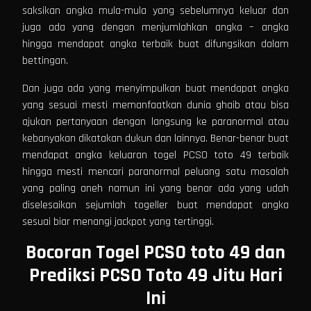
saksikan angka mula-mula yang sebelumnya keluar dan
juga ada yang dengan menjumlahkan angka – angka
hingga mendapat angka terbaik buat difungsikan dalam
bettingan.
Dan juga ada yang menyimpulkan buat mendapat angka
yang sesuai mesti memanfaatkan dunia ghaib atau bisa
ajukan pertanyaan dengan langsung ke paranormal atau
kebanyakan dikatakan dukun dan lainnya. Benar-benar buat
mendapat angka keluaran togel PCSO toto 49 terbaik
hingga mesti mencari paranormal peluang satu masalah
yang paling aneh namun ini yang benar ada yang udah
diselesaikan sejumlah togeller buat mendapat angka
sesuai biar menangi jackpot yang tertinggi.
Bocoran Togel PCSO toto 49 dan
Prediksi PCSO Toto 49 Jitu Hari
Ini