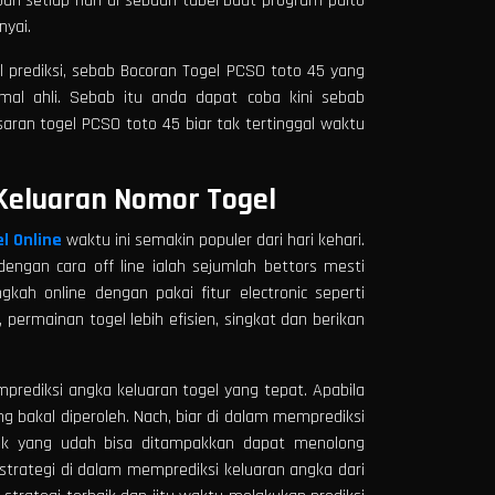
n setiap hari di sebuah tabel buat program paito
yai.
l prediksi, sebab Bocoran Togel PCSO toto 45 yang
ramal ahli. Sebab itu anda dapat coba kini sebab
aran togel PCSO toto 45 biar tak tertinggal waktu
Keluaran Nomor Togel
l Online
waktu ini semakin populer dari hari kehari.
engan cara off line ialah sejumlah bettors mesti
kah online dengan pakai fitur electronic seperti
 permainan togel lebih efisien, singkat dan berikan
prediksi angka keluaran togel yang tepat. Apabila
ng bakal diperoleh. Nach, biar di dalam memprediksi
rbaik yang udah bisa ditampakkan dapat menolong
strategi di dalam memprediksi keluaran angka dari