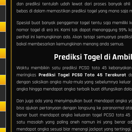
dan prediksi tentulah udah lewat dari proses banyak ahli 
bebas di dalam memastikan prediksi togel yang mana saja m
Spesial buat banyak penggemar togel tentu saja memiliki
nomor togel di era ini. Kami tak dapat menanggung 99% ka
perihal ini kemungkinan ada. Akan tetapi semuanya prediks
bakal membesarkan kemungkinan menang anda semua.
Prediksi Togel di Ambil
Waktu membikin satu prediksi PCSO toto 45 kebanyakan 
meringkas
Prediksi Togel
PCSO Toto 45 Terakurat
da
dengan saksikan angka mula-mula yang sebelumnya keluar
angka hingga mendapat angka terbaik buat difungsikan dala
Dan juga ada yang menyimpulkan buat mendapat angka ya
bisa ajukan pertanyaan dengan langsung ke paranormal ata
benar buat mendapat angka keluaran togel PCSO toto 45 
satu masalah yang paling aneh namun ini yang benar ada
mendapat angka sesuai biar menangi jackpot yang tertinggi.