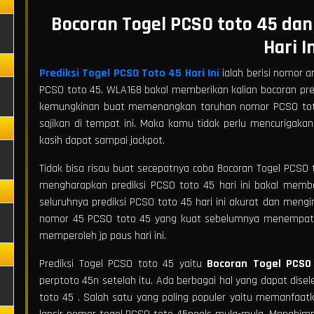
Bocoran Togel PCSO toto 45 dan 
Hari I
Prediksi Togel PCSO Toto 45 Hari Ini
ialah berisi nomor a
PCSO toto 45. WLA168 bakal memberikan kalian bocoran pre
kemungkinan buat memenangkan taruhan nomor PCSO toto 
sajikan di tempat ini. Maka kamu tidak perlu mencurigaka
kasih dapat sampai jackpot.
Tidak bisa risau buat secepatnya coba Bocoran Togel PCSO to
mengharapkan prediksi PCSO toto 45 hari ini bakal memb
seluruhnya prediksi PCSO toto 45 hari ini akurat dan meng
nomor 45 PCSO toto 45 yang kuat sebelumnya menempatka
memperoleh jp paus hari ini.
Prediksi Togel PCSO toto 45 yaitu
Bocoran Togel PCSO
perptoto 45n setelah itu. Ada berbagai hal yang dapat dis
toto 45 . Salah satu yang paling populer yaitu memanfaatk