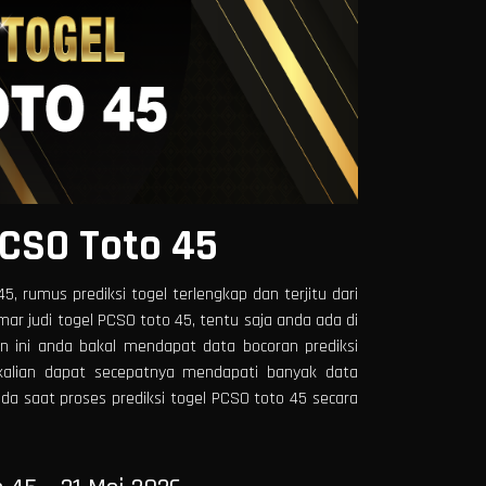
PCSO Toto 45
45, rumus prediksi togel terlengkap dan terjitu dari
ar judi togel PCSO toto 45, tentu saja anda ada di
an ini anda bakal mendapat data bocoran prediksi
i kalian dapat secepatnya mendapati banyak data
da saat proses prediksi togel PCSO toto 45 secara