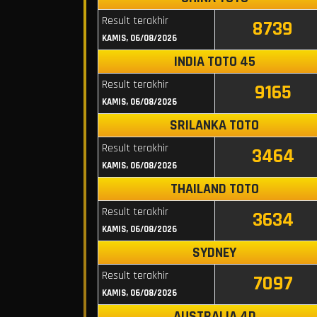
Result terakhir
8
7
3
9
KAMIS
, 06/08/2026
INDIA TOTO 45
Result terakhir
9
1
6
5
KAMIS
, 06/08/2026
SRILANKA TOTO
Result terakhir
3
4
6
4
KAMIS
, 06/08/2026
THAILAND TOTO
Result terakhir
3
6
3
4
KAMIS
, 06/08/2026
SYDNEY
Result terakhir
7
0
9
7
KAMIS
, 06/08/2026
AUSTRALIA 4D