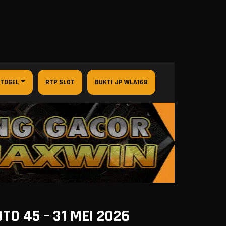
 TOGEL
RTP SLOT
BUKTI JP WLA168
TO 45 – 31 MEI 2026