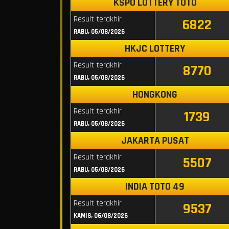
KSPO LOTTERY TOTO
Result terakhir
6
8
2
2
RABU
, 05/08/2026
HKJC LOTTERY
Result terakhir
8
7
7
0
RABU
, 05/08/2026
HONGKONG
Result terakhir
1
7
3
9
RABU
, 05/08/2026
JAKARTA PUSAT
Result terakhir
5
5
0
7
RABU
, 05/08/2026
INDIA TOTO 49
Result terakhir
9
5
3
7
KAMIS
, 06/08/2026