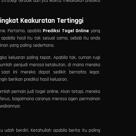
strategi terbaik dan jitu waktu melakukan prediksi
Tingkat
Keakuratan
Tertinggi
ine. Pertama, apabila
Prediksi Togel
Online
yang
apabila hasil itu tak sesuai sama, sebab itu anda
ainan yang paling sederhana.
ka keluaran paling tepat. Apabila tak, cuman rugi
ejumlah penjudi merasa ketakutan, di mana mereka
saat ini mereka dapat sedikit bernafas legar.
in berikan prediksi hasil keluaran.
lah pemain judi togel online. Akan tetapi, mereka
. Terus, bagaimana caranya merasa agen permainan
jawabannya:
 udah berdiri. Ketahuilah apabila berita itu paling