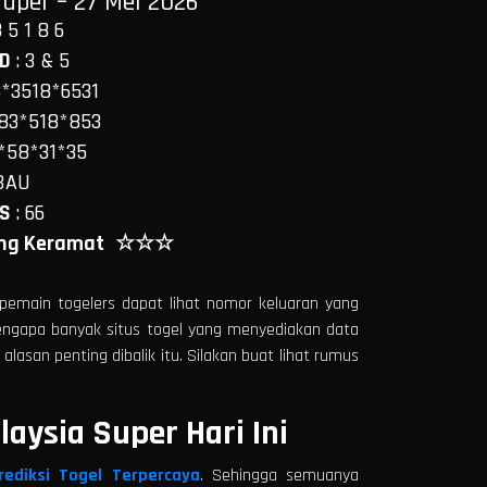
Super – 27 Mei 2026
 5 1 8 6
D
:
3 & 5
*3518*6531
83*518*853
*58*31*35
BAU
S
:
66
ang Keramat
☆☆☆
 pemain togelers dapat lihat nomor keluaran yang
mengapa banyak situs togel yang menyediakan data
lasan penting dibalik itu. Silakan buat lihat rumus
aysia Super Hari Ini
rediksi Togel Terpercaya
. Sehingga semuanya