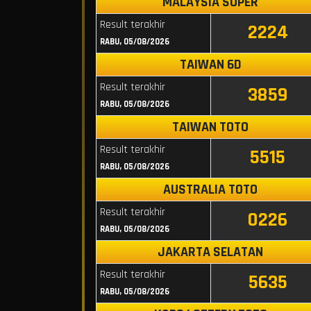
MALAYSIA SUPER
Result terakhir
2
2
2
4
RABU
, 05/08/2026
TAIWAN 6D
Result terakhir
3
8
5
9
RABU
, 05/08/2026
TAIWAN TOTO
Result terakhir
5
5
1
5
RABU
, 05/08/2026
AUSTRALIA TOTO
Result terakhir
0
2
2
6
RABU
, 05/08/2026
JAKARTA SELATAN
Result terakhir
5
6
3
5
RABU
, 05/08/2026