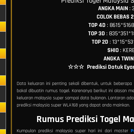
Prediksi Togel Malaysia 
ANGKA MAIN
:
3
COLOK BEBAS 2
TOP 4D
:
8615*5168
TOP 3D
:
835*351*1
TOP 2D
:
13*15*53
SHIO
:
KER
ANGKA TWIN
☆☆☆
Prediksi Datuk Ey
Data keluaran ini penting sekali dibentuk, untuk beberapa
bakal dibuatin rumus togel. Karenanya berikut ini alasan 
keluaran malaysia super sampai data bulanan. Lantaran ada a
prediksi malaysia super WLA168 yang dapat anda mainkan.
Rumus Prediksi Togel Mal
Kumpulan prediksi malaysia super hari ini dari master
P