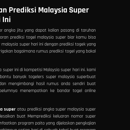
an Prediksi Malaysia Super
 Ini
or angka jitu yang dapat kalian pasang di taruhan
ran prediksi togel malaysia super biar kamu bisa
aysia super hari ini dengan prediksi togek yang
rigakan bagaimana rumus prediksi togel yang bakal
super ini di kompetisi Malaysia super hari ini. kami
mbantu banyak togelers super malaysia superbuat
t dan mengimbangi hasil rumus anda sendiri buat
belumnya menempatkan ke bandar togel online
ia super
atau prediksi angka super malaysia super
elesaikan buat Memprediksi keluaran nomor super
nfaatkan program paito yang dijelaskan pengkajian