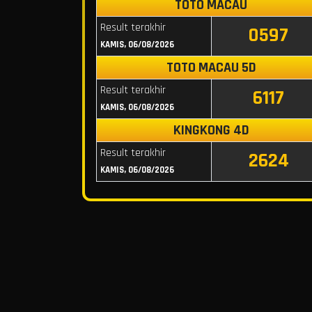
TOTO MACAU
Result terakhir
0
5
9
7
KAMIS
, 06/08/2026
TOTO MACAU 5D
Result terakhir
6
1
1
7
KAMIS
, 06/08/2026
KINGKONG 4D
Result terakhir
2
6
2
4
KAMIS
, 06/08/2026