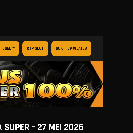
 TOGEL
RTP SLOT
BUKTI JP WLA168
 SUPER – 27 MEI 2026