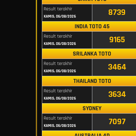
Result terakhir
8
7
3
9
KAMIS
, 06/08/2026
INDIA TOTO 45
Result terakhir
9
1
6
5
KAMIS
, 06/08/2026
SRILANKA TOTO
Result terakhir
3
4
6
4
KAMIS
, 06/08/2026
THAILAND TOTO
Result terakhir
3
6
3
4
KAMIS
, 06/08/2026
SYDNEY
Result terakhir
7
0
9
7
KAMIS
, 06/08/2026
AUSTRALIA 4D