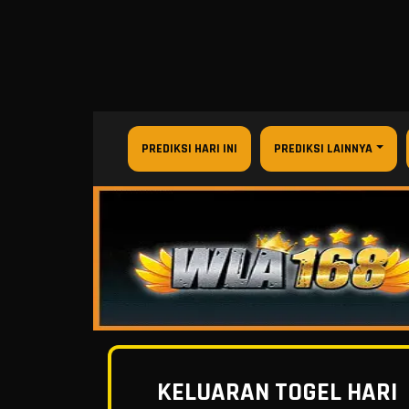
PREDIKSI HARI INI
PREDIKSI LAINNYA
KELUARAN TOGEL HARI