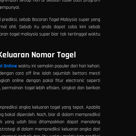
nghimpun setiap hari di sebuah tabel buat program
empunyai.
l prediksi, sebab Bocoran Togel Malaysia super yang
ramal ahli. Sebab itu anda dapat coba kini sebab
ran togel malaysia super biar tak tertinggal waktu
Keluaran Nomor Togel
l Online
waktu ini semakin populer dari hari kehari.
engan cara off line ialah sejumlah bettors mesti
kah online dengan pakai fitur electronic seperti
 permainan togel lebih efisien, singkat dan berikan
prediksi angka keluaran togel yang tepat. Apabila
ng bakal diperoleh. Nach, biar di dalam memprediksi
rbaik yang udah bisa ditampakkan dapat menolong
strategi di dalam memprediksi keluaran angka dari