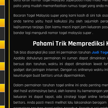
data lansir nomor togel Malaysia superpools mula-mula. Me
paito yang mudah memanfaatkan rumus togel yang anda m
Bocoran Togel Malaysia super yang kami kasih di sini tak asa
anda terima yaitu hasil kalkulasi jitu oleh sejumlah pe
kejituannya terjaga. Dan kamu mesti ingat jam keluaran pasa
bandar lagi mengundi nomor togel malaysia super .
Pahami Trik Memprediksi 
Tak bisa disangkal jika saat ini permainan taruhan
Judi
Toge
Apabila dahulunya permainan ini cuman dapat dimainkan d
bersua dan taruhan, waktu ini dapat dimainkan lewat lang
gadget dan jaringan internet. Dengan vs onlinenya waktu ini,
keuntungan buat bettors untuk dipermainkan.
Dalam permainan taruhan togel online ini anda penting mem
dari hasil estimasinya betul, oleh karena itu kemenangan ya
keluaran ini dapat tepat, ada strategi togel online te
bettors. Anda pasti mesti melihat lalu laksanakan beragam 