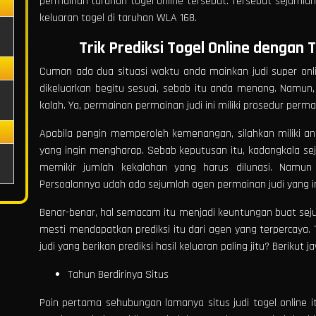
permainan taruhan togel online tersebut. Tersebut sejumlah 
keluaran togel di taruhan WLA 168.
Trik Prediksi Togel Online dengan 
Cuman ada dua situasi waktu anda mainkan judi super onl
dikeluarkan begitu sesuai, sebab itu anda menang. Namun, 
kalah. Ya, permainan permainan judi ini miliki prosedur perm
Apabila pengin memperoleh kemenangan, silahkan miliki ang
yang ingin mengharap. Sebab keputusan itu, kadangkala s
memikir jumlah kekalahan yang harus dilunasi. Namun 
Persoalannya udah ada sejumlah agen permainan judi yang ing
Benar-benar, hal semacam itu menjadi keuntungan buat sejum
mesti mendapatkan prediksi itu dari agen yang terpercaya
judi yang berikan prediksi hasil keluaran paling jitu? Berikut 
Tahun Berdirinya Situs
Poin pertama sehubungan lamanya situs judi togel online itu