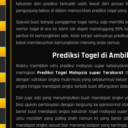
keluaran dan prediksi tentulah udah lewat dari proses ba
pengunjung bebas di dalam memastikan prediksi togel yang
Spesial buat banyak penggemar togel tentu saja memiliki
nomor togel di era ini. Kami tak dapat menanggung 99% ka
perihal ini kemungkinan ada. Akan tetapi semuanya prediks
bakal membesarkan kemungkinan menang anda semua.
Prediksi Togel di Ambil
Waktu membikin satu prediksi malaysia super kebanyakan
meringkas
Prediksi Togel
Malaysia super Terakurat
da
dengan saksikan angka mula-mula yang sebelumnya keluar
angka hingga mendapat angka terbaik buat difungsikan dala
Dan juga ada yang menyimpulkan buat mendapat angka ya
bisa ajukan pertanyaan dengan langsung ke paranormal ata
benar buat mendapat angka keluaran togel malaysia super
satu masalah yang paling aneh namun ini yang benar ada
mendapat angka sesuai biar menangi jackpot yang tertinggi.