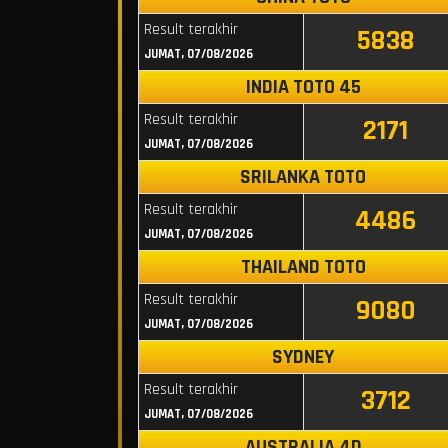
Result terakhir
5
8
3
8
JUMAT
, 07/08/2026
INDIA TOTO 45
Result terakhir
2
1
7
1
JUMAT
, 07/08/2026
SRILANKA TOTO
Result terakhir
4
4
8
6
JUMAT
, 07/08/2026
THAILAND TOTO
Result terakhir
9
0
8
0
JUMAT
, 07/08/2026
SYDNEY
Result terakhir
3
7
1
2
JUMAT
, 07/08/2026
AUSTRALIA 4D