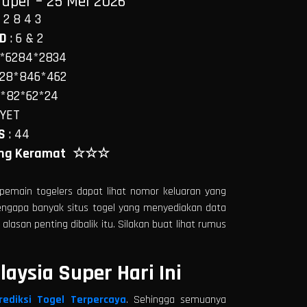
Super – 25 Mei 2026
 2 8 4 3
2D
:
6 & 2
*6284*2834
28*846*462
*82*62*24
YET
S
:
44
ang Keramat
☆☆☆
 pemain togelers dapat lihat nomor keluaran yang
mengapa banyak situs togel yang menyediakan data
lasan penting dibalik itu. Silakan buat lihat rumus
aysia Super Hari Ini
rediksi Togel Terpercaya
. Sehingga semuanya