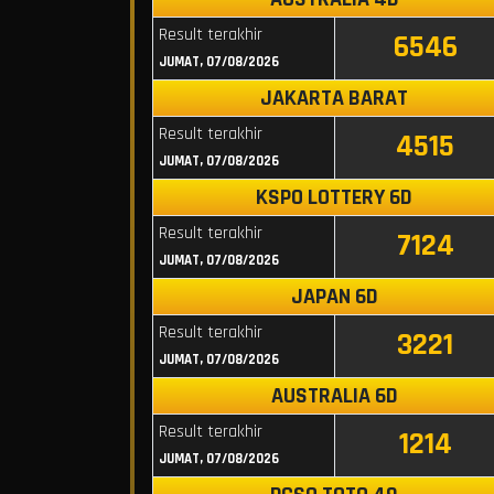
Result terakhir
6
5
4
6
JUMAT
, 07/08/2026
JAKARTA BARAT
Result terakhir
4
5
1
5
JUMAT
, 07/08/2026
KSPO LOTTERY 6D
Result terakhir
7
1
2
4
JUMAT
, 07/08/2026
JAPAN 6D
Result terakhir
3
2
2
1
JUMAT
, 07/08/2026
AUSTRALIA 6D
Result terakhir
1
2
1
4
JUMAT
, 07/08/2026