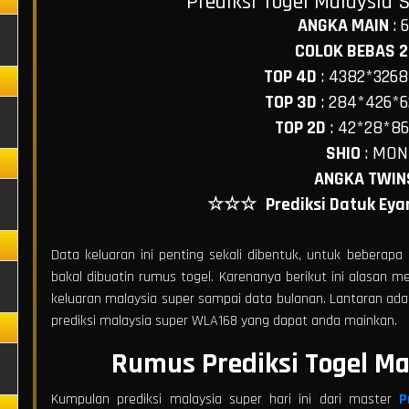
Prediksi Togel Malaysia 
ANGKA MAIN
:
6
COLOK BEBAS 
TOP 4D
:
4382*3268
TOP 3D
:
284*426*6
TOP 2D
:
42*28*86
SHIO
:
MON
ANGKA TWIN
☆☆☆
Prediksi Datuk Ey
Data keluaran ini penting sekali dibentuk, untuk beberapa
bakal dibuatin rumus togel. Karenanya berikut ini alasan 
keluaran malaysia super sampai data bulanan. Lantaran ada a
prediksi malaysia super WLA168 yang dapat anda mainkan.
Rumus Prediksi Togel Mal
Kumpulan prediksi malaysia super hari ini dari master
P