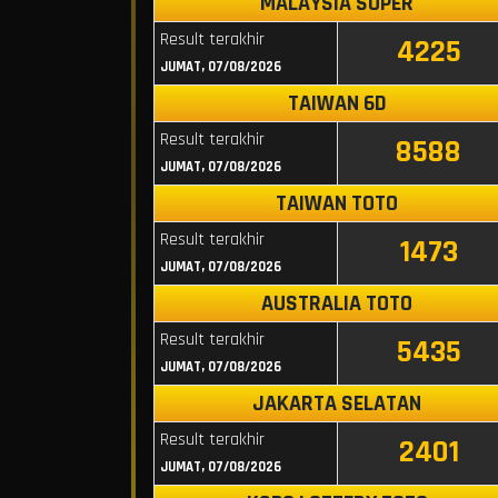
MALAYSIA SUPER
Result terakhir
4
2
2
5
JUMAT
, 07/08/2026
TAIWAN 6D
Result terakhir
8
5
8
8
JUMAT
, 07/08/2026
TAIWAN TOTO
Result terakhir
1
4
7
3
JUMAT
, 07/08/2026
AUSTRALIA TOTO
Result terakhir
5
4
3
5
JUMAT
, 07/08/2026
JAKARTA SELATAN
Result terakhir
2
4
0
1
JUMAT
, 07/08/2026