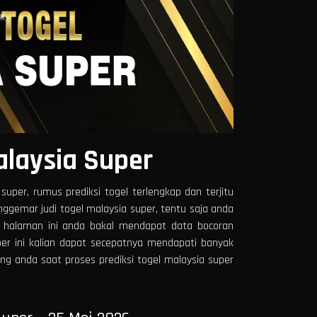
alaysia Super
a super, rumus prediksi togel terlengkap dan terjitu
nggemar judi togel malaysia super, tentu saja anda
di halaman ini anda bakal mendapat data bocoran
uper ini kalian dapat secepatnya mendapati banyak
ng anda saat proses prediksi togel malaysia super