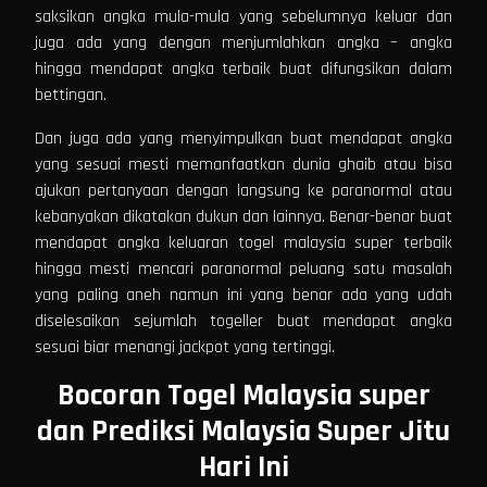
saksikan angka mula-mula yang sebelumnya keluar dan
juga ada yang dengan menjumlahkan angka – angka
hingga mendapat angka terbaik buat difungsikan dalam
bettingan.
Dan juga ada yang menyimpulkan buat mendapat angka
yang sesuai mesti memanfaatkan dunia ghaib atau bisa
ajukan pertanyaan dengan langsung ke paranormal atau
kebanyakan dikatakan dukun dan lainnya. Benar-benar buat
mendapat angka keluaran togel malaysia super terbaik
hingga mesti mencari paranormal peluang satu masalah
yang paling aneh namun ini yang benar ada yang udah
diselesaikan sejumlah togeller buat mendapat angka
sesuai biar menangi jackpot yang tertinggi.
Bocoran Togel Malaysia super
dan Prediksi Malaysia Super Jitu
Hari Ini