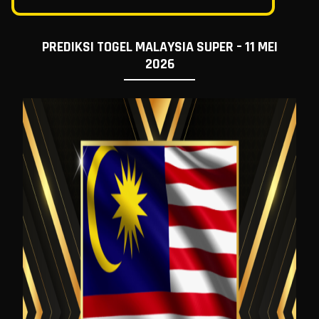
PREDIKSI TOGEL MALAYSIA SUPER – 11 MEI
2026