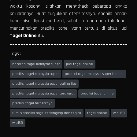
waktu kosong, silahkan mengcheck beberapa angka
keluarannya. Buat tunjukkan otensitasnya. Apabila benar-
benar bisa dipastikan betul, sebab itu anda pun tak dapat
mencurigakan prediksi togel yang tertulis di situs judi
Togel Online
itu.
Tags :
bocoran togel malaysia super
judi togel online
prediksi togel malaysia super
prediksi togel malaysia super hari ini
prediksi togel malaysia super paling jitu
prediksi togel malaysia super terakurat
prediksi togel online
prediksi togel terpercaya
rumus prediksi togel terlengkap dan terjitu
togel online
wla 168
wla168