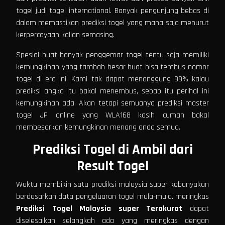
togel judi togel international. Banyak pengunjung bebas di
dalam memastikan prediksi togel yang mana saja menurut
kerpercayaan kalian semasing.
Spesial buat banyak penggemar togel tentu saja memiliki
kemungkinan yang tambah besar buat bisa tembus nomor
togel di era ini. Kami tak dapat menanggung 99% kalau
prediksi angka itu bakal menembus, sebab itu perihal ini
kemungkinan ada. Akan tetapi semuanya prediksi master
togel JP online yang WLA168 kasih cuman bakal
membesarkan kemungkinan menang anda semua.
Prediksi Togel di Ambil dari
Result Togel
Waktu membikin satu prediksi malaysia super kebanyakan
berdasarkan data pengeluaran togel mula-mula. meringkas
Prediksi Togel
Malaysia super Terakurat
dapat
diselesaikan selangkah ada yang meringkas dengan