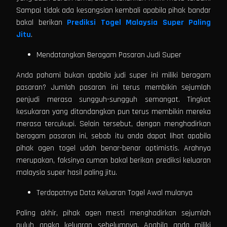
Sampai tidak ada kesangsian kembali apabila pihak bandar
bakal berikan
Prediksi Togel Malaysia Super Paling
Jitu
.
Mendatangkan Beragam Pasaran Judi Super
Anda pahami bukan apabila judi super ini miliki beragam
pasaran? Jumlah pasaran ini terus membikin sejumlah
penjudi merasa sungguh-sungguh semangat. Tingkat
kesukaran yang ditandangkan pun terus membikin mereka
merasa tercukupi. Selain tersebut, dengan menghadirkan
beragam pasaran ini, sebab itu anda dapat lihat apabila
pihak agen togel udah benar-benar optimistis. Arahnya
merupakan, faksinya cuman bakal berikan prediksi keluaran
malaysia super hasil paling jitu.
Terdapatnya Data Keluaran Togel Awal mulanya
Paling akhir, pihak agen mesti menghadirkan sejumlah
puluh angka keluaran sebelumnya. Apabila anda miliki