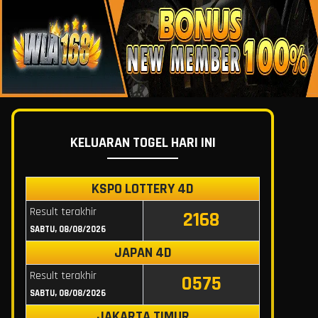
KELUARAN TOGEL HARI INI
KSPO LOTTERY 4D
Result terakhir
2
1
6
8
SABTU
, 08/08/2026
JAPAN 4D
Result terakhir
0
5
7
5
SABTU
, 08/08/2026
JAKARTA TIMUR