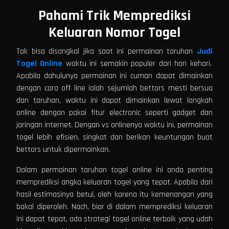
Pahami Trik Memprediksi
Keluaran Nomor Togel
Tak bisa disangkal jika saat ini permainan taruhan
Judi
Togel Online
waktu ini semakin populer dari hari kehari.
Apabila dahulunya permainan ini cuman dapat dimainkan
dengan cara off line ialah sejumlah bettors mesti bersua
dan taruhan, waktu ini dapat dimainkan lewat langkah
online dengan pakai fitur electronic seperti gadget dan
jaringan internet. Dengan vs onlinenya waktu ini, permainan
togel lebih efisien, singkat dan berikan keuntungan buat
bettors untuk dipermainkan.
Dalam permainan taruhan togel online ini anda penting
memprediksi angka keluaran togel yang tepat. Apabila dari
hasil estimasinya betul, oleh karena itu kemenangan yang
bakal diperoleh. Nach, biar di dalam memprediksi keluaran
ini dapat tepat, ada strategi togel online terbaik yang udah