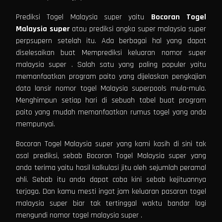
Prediksi Togel Malaysia super yaitu
Bocoran Togel
Malaysia super
atau prediksi angka super malaysia super
perpsupern setelah itu. Ada berbagai hal yang dapat
diselesaikan buat Memprediksi keluaran nomor super
malaysia super . Salah satu yang paling populer yaitu
memanfaatkan program paito yang dijelaskan pengkajian
data lansir nomor togel Malaysia superpools mula-mula.
Menghimpun setiap hari di sebuah tabel buat program
paito yang mudah memanfaatkan rumus togel yang anda
mempunyai.
Bocoran Togel Malaysia super yang kami kasih di sini tak
asal prediksi, sebab Bocoran Togel Malaysia super yang
anda terima yaitu hasil kalkulasi jitu oleh sejumlah peramal
ahli. Sebab itu anda dapat coba kini sebab kejituannya
terjaga. Dan kamu mesti ingat jam keluaran pasaran togel
malaysia super biar tak tertinggal waktu bandar lagi
mengundi nomor togel malaysia super .