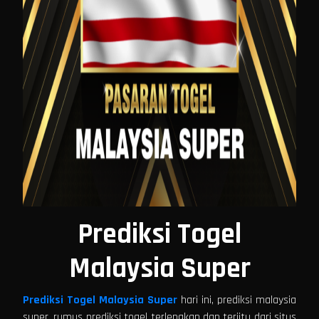
Prediksi Togel
Malaysia Super
Prediksi Togel Malaysia Super
hari ini, prediksi malaysia
super, rumus prediksi togel terlengkap dan terjitu dari situs