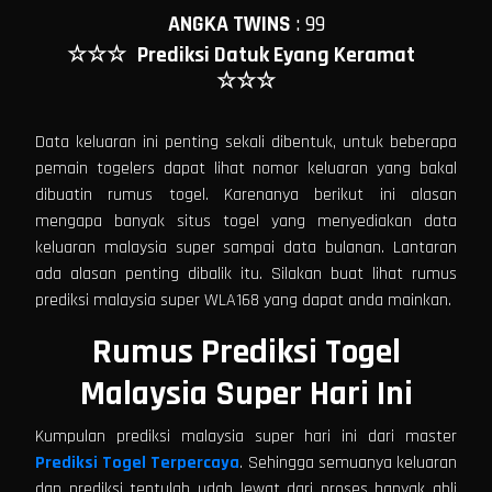
ANGKA TWINS
:
99
☆☆☆
Prediksi Datuk Eyang Keramat
☆☆☆
Data keluaran ini penting sekali dibentuk, untuk beberapa
pemain togelers dapat lihat nomor keluaran yang bakal
dibuatin rumus togel. Karenanya berikut ini alasan
mengapa banyak situs togel yang menyediakan data
keluaran malaysia super sampai data bulanan. Lantaran
ada alasan penting dibalik itu. Silakan buat lihat rumus
prediksi malaysia super WLA168 yang dapat anda mainkan.
Rumus Prediksi Togel
Malaysia Super Hari Ini
Kumpulan prediksi malaysia super hari ini dari master
Prediksi Togel Terpercaya
. Sehingga semuanya keluaran
dan prediksi tentulah udah lewat dari proses banyak ahli