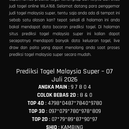
judi togel online WLA168. Selamat datang para penggemar
judi togel malaysia super, tentu saja anda ada di tempat ini
sebab satu alasan kan? tepat sekali di halaman ini anda
bakal mendapat data bocoran prediksi togel. Di halaman
situs prediksi togel malaysia super ini kalian dapat
secepatnya mendapati banyak data keluaran togel, live
draw dan paito yang dapat menolong anda saat proses
prediksi togel malaysia super secara mudah.
Prediksi Togel Malaysia Super – 07
Juli 2026
ANGKA MAIN
:
9 7 8 0 4
COLOK BEBAS 2D
:
8 & 0
TOP 4D
:
4798*0487*7840*9780
TOP 3D
:
097*079*780*978*809
TOP 2D
:
07*79*89*87*90*97
SHIO
:
KAMBING