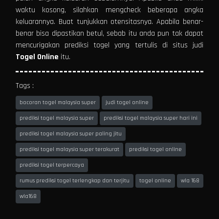
waktu kosong, silahkan mengcheck beberapa angka
keluarannya. Buat tunjukkan otensitasnya. Apabila benar-
benar bisa dipastikan betul, sebab itu anda pun tak dapat
mencurigakan prediksi togel yang tertulis di situs judi
Togel Online
itu.
Tags :
bocoran togel malaysia super
judi togel online
prediksi togel malaysia super
prediksi togel malaysia super hari ini
prediksi togel malaysia super paling jitu
prediksi togel malaysia super terakurat
prediksi togel online
prediksi togel terpercaya
rumus prediksi togel terlengkap dan terjitu
togel online
wla 168
wla168