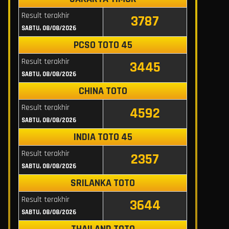
Result terakhir
3
7
8
7
SABTU
, 08/08/2026
PCSO TOTO 45
Result terakhir
3
4
4
5
SABTU
, 08/08/2026
CHINA TOTO
Result terakhir
4
5
9
2
SABTU
, 08/08/2026
INDIA TOTO 45
Result terakhir
2
3
5
7
SABTU
, 08/08/2026
SRILANKA TOTO
Result terakhir
3
6
4
4
SABTU
, 08/08/2026