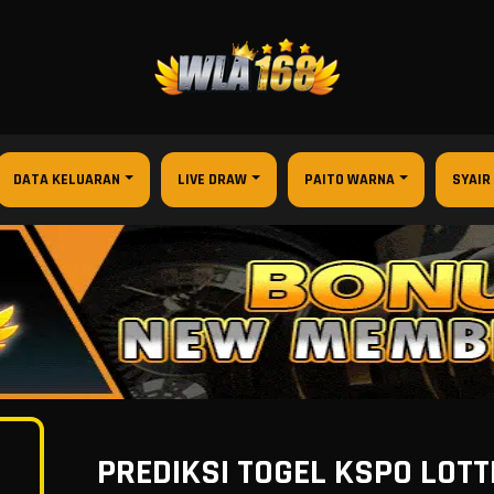
DATA KELUARAN
LIVE DRAW
PAITO WARNA
SYAIR
PREDIKSI TOGEL KSPO LOTTE