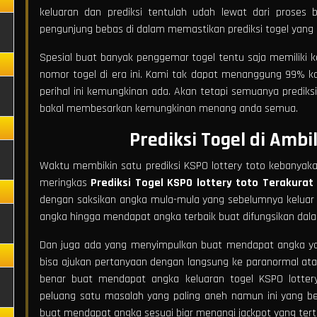
keluaran dan prediksi tentulah udah lewat dari proses ba
pengunjung bebas di dalam memastikan prediksi togel yang
Spesial buat banyak penggemar togel tentu saja memiliki
nomor togel di era ini. Kami tak dapat menanggung 99% ka
perihal ini kemungkinan ada. Akan tetapi semuanya prediks
bakal membesarkan kemungkinan menang anda semua.
Prediksi Togel di Ambil
Waktu membikin satu prediksi KSPO lottery toto kebanyak
meringkas
Prediksi Togel
KSPO lottery toto Terakurat
dengan saksikan angka mula-mula yang sebelumnya keluar
angka hingga mendapat angka terbaik buat difungsikan dala
Dan juga ada yang menyimpulkan buat mendapat angka ya
bisa ajukan pertanyaan dengan langsung ke paranormal ata
benar buat mendapat angka keluaran togel KSPO lottery
peluang satu masalah yang paling aneh namun ini yang be
buat mendapat angka sesuai biar menangi jackpot yang terti