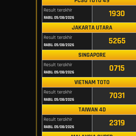
PCSO TOTO 49
Result terakhir
1
9
3
0
RABU
, 05/08/2026
JAKARTA UTARA
Result terakhir
5
2
6
5
RABU
, 05/08/2026
SINGAPORE
Result terakhir
0
7
1
5
RABU
, 05/08/2026
VIETNAM TOTO
Result terakhir
7
0
3
1
RABU
, 05/08/2026
TAIWAN 4D
Result terakhir
2
3
1
9
RABU
, 05/08/2026