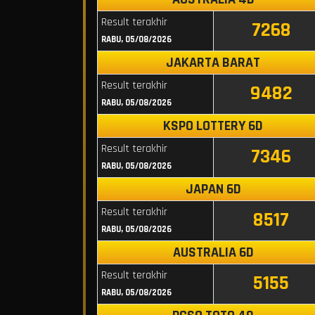
Result terakhir
7
2
6
8
RABU
, 05/08/2026
JAKARTA BARAT
Result terakhir
9
4
8
2
RABU
, 05/08/2026
KSPO LOTTERY 6D
Result terakhir
7
3
4
6
RABU
, 05/08/2026
JAPAN 6D
Result terakhir
8
5
1
7
RABU
, 05/08/2026
AUSTRALIA 6D
Result terakhir
5
1
5
5
RABU
, 05/08/2026