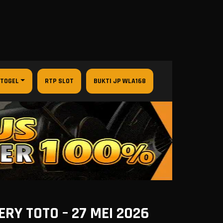
 TOGEL
RTP SLOT
BUKTI JP WLA168
RY TOTO – 27 MEI 2026