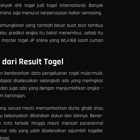
nyak ahli togel judi togel international. Banyak
 mana saja menurut kerpercayaan kalian semasing.
 kemungkinan yang tambah besar buat bisa tembus
lau prediksi angka itu bakal menembus, sebab itu
i master togel JP online yang WLA168 kasih cuman
 dari Result Togel
an berdasarkan data pengeluaran togel mula-mula.
dapat diselesaikan selangkah ada yang meringkas
 dan juga ada yang dengan menjumlahkan angka –
m bettingan.
ng sesuai mesti memanfaatkan dunia ghaib atau
u kebanyakan dikatakan dukun dan lainnya. Benar-
 toto terbaik hingga mesti mencari paranormal
nar ada yang udah diselesaikan sejumlah togeller
nggi.