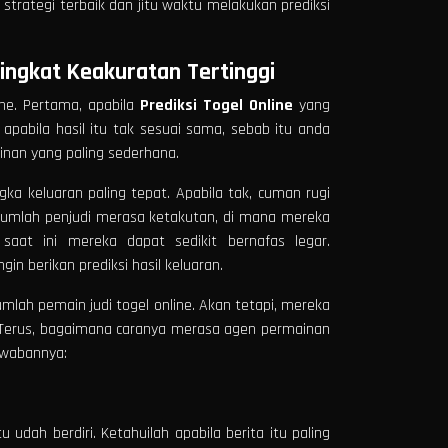
strategi terbaik dan jitu waktu melakukan prediksi
Tingkat
Keakuratan
Tertinggi
ne. Pertama, apabila
Prediksi Togel
Online
yang
apabila hasil itu tak sesuai sama, sebab itu anda
ainan yang paling sederhana.
ka keluaran paling tepat. Apabila tak, cuman rugi
ejumlah penjudi merasa ketakutan, di mana mereka
saat ini mereka dapat sedikit bernafas legar.
in berikan prediksi hasil keluaran.
lah pemain judi togel online. Akan tetapi, mereka
. Terus, bagaimana caranya merasa agen permainan
jawabannya:
 udah berdiri. Ketahuilah apabila berita itu paling