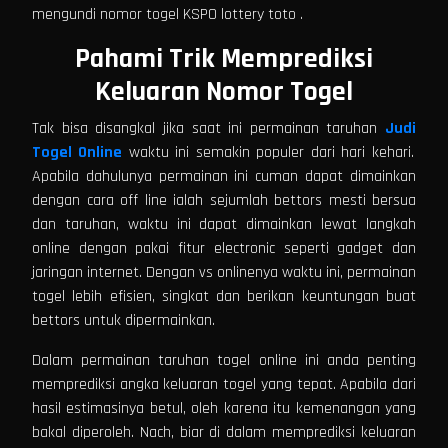
mengundi nomor togel KSPO lottery toto .
Pahami Trik Memprediksi
Keluaran Nomor Togel
Tak bisa disangkal jika saat ini permainan taruhan
Judi
Togel Online
waktu ini semakin populer dari hari kehari.
Apabila dahulunya permainan ini cuman dapat dimainkan
dengan cara off line ialah sejumlah bettors mesti bersua
dan taruhan, waktu ini dapat dimainkan lewat langkah
online dengan pakai fitur electronic seperti gadget dan
jaringan internet. Dengan vs onlinenya waktu ini, permainan
togel lebih efisien, singkat dan berikan keuntungan buat
bettors untuk dipermainkan.
Dalam permainan taruhan togel online ini anda penting
memprediksi angka keluaran togel yang tepat. Apabila dari
hasil estimasinya betul, oleh karena itu kemenangan yang
bakal diperoleh. Nach, biar di dalam memprediksi keluaran