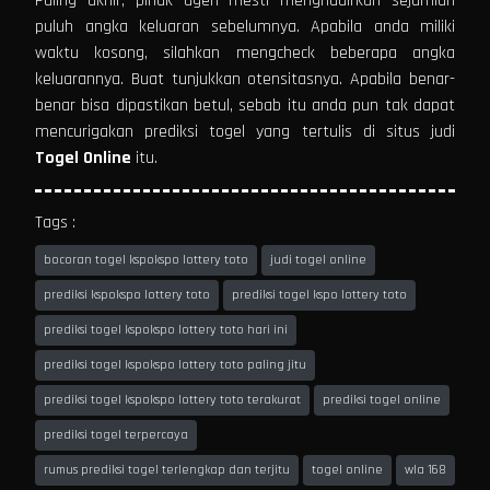
Paling akhir, pihak agen mesti menghadirkan sejumlah
puluh angka keluaran sebelumnya. Apabila anda miliki
waktu kosong, silahkan mengcheck beberapa angka
keluarannya. Buat tunjukkan otensitasnya. Apabila benar-
benar bisa dipastikan betul, sebab itu anda pun tak dapat
mencurigakan prediksi togel yang tertulis di situs judi
Togel Online
itu.
Tags :
bocoran togel kspokspo lottery toto
judi togel online
prediksi kspokspo lottery toto
prediksi togel kspo lottery toto
prediksi togel kspokspo lottery toto hari ini
prediksi togel kspokspo lottery toto paling jitu
prediksi togel kspokspo lottery toto terakurat
prediksi togel online
prediksi togel terpercaya
rumus prediksi togel terlengkap dan terjitu
togel online
wla 168