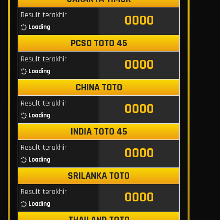
Result terakhir
0000
Loading
PCSO TOTO 45
Result terakhir
0000
Loading
CHINA TOTO
Result terakhir
0000
Loading
INDIA TOTO 45
Result terakhir
0000
Loading
SRILANKA TOTO
Result terakhir
0000
Loading