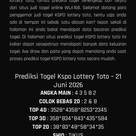
lottery toto, rumus prediksi togel terlengkap dan terjitu
dari situs judi togel online WLA168. Selamat datang para
penggemar judi togel KSPO lottery toto, tentu saja anda
ada di tempat ini sebab satu alasan kan? tepat sekali di
halaman ini anda bakal mendapat data bocoran prediksi
togel. Di halaman situs prediksi togel KSPO lottery toto ini
kalian dapat secepatnya mendapati banyak data keluaran
togel, live draw dan paito yang dapat menolong anda saat
proses prediksi togel KSPO lottery toto secara mudah.
Prediksi Togel Kspo Lottery Toto – 21
Juni 2026
ANGKA MAIN
:
4 3 5 8 2
COLOK BEBAS 2D
:
2 & 8
TOP 4D
:
3528*4358*8253*2345
TOP 3D
:
358*834*843*435*584
TOP 2D
:
38*83*48*58*34*35
SHIO
:
TIKUS