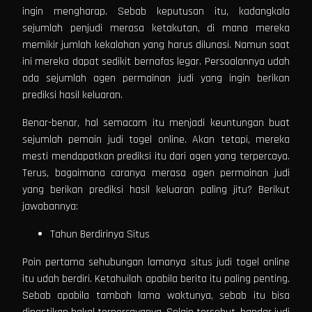
ingin mengharap. Sebab keputusan itu, kadangkala
sejumlah penjudi merasa ketakutan, di mana mereka
memikir jumlah kekalahan yang harus dilunasi. Namun saat
ini mereka dapat sedikit bernafas legar. Persoalannya udah
ada sejumlah agen permainan judi yang ingin berikan
prediksi hasil keluaran.
Benar-benar, hal semacam itu menjadi keuntungan buat
sejumlah pemain judi togel online. Akan tetapi, mereka
mesti mendapatkan prediksi itu dari agen yang terpercaya.
Terus, bagaimana caranya merasa agen permainan judi
yang berikan prediksi hasil keluaran paling jitu? Berikut
jawabannya:
Tahun Berdirinya Situs
Poin pertama sehubungan lamanya situs judi togel online
itu udah berdiri. Ketahuilah apabila berita itu paling penting.
Sebab apabila tambah lama waktunya, sebab itu bisa