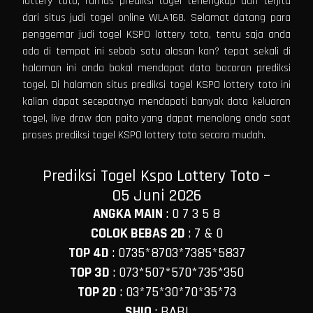
lottery toto, rumus prediksi togel terlengkap dan terjitu
dari situs judi togel online WLA168. Selamat datang para
penggemar judi togel KSPO lottery toto, tentu saja anda
ada di tempat ini sebab satu alasan kan? tepat sekali di
halaman ini anda bakal mendapat data bocoran prediksi
togel. Di halaman situs prediksi togel KSPO lottery toto ini
kalian dapat secepatnya mendapati banyak data keluaran
togel, live draw dan paito yang dapat menolong anda saat
proses prediksi togel KSPO lottery toto secara mudah.
Prediksi Togel Kspo Lottery Toto –
05 Juni 2026
ANGKA MAIN
:
0 7 3 5 8
COLOK BEBAS 2D
:
7 & 0
TOP 4D
:
0735*8703*7385*5837
TOP 3D
:
073*507*570*735*350
TOP 2D
:
03*75*30*70*35*73
SHIO
:
BABI