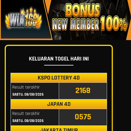
KELUARAN TOGEL HARI INI
KSPO LOTTERY 4D
Result terakhir
2
1
6
8
SABTU
, 08/08/2026
JAPAN 4D
Result terakhir
0
5
7
5
SABTU
, 08/08/2026
JAKARTA TIMUR