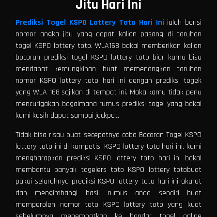
Jitu Hari Ini
Prediksi Togel KSPO Lottery Toto Hari Ini
ialah berisi
nomor angka jitu yang dapat kalian pasang di taruhan
togel KSPO lottery toto. WLA168 bakal memberikan kalian
bocoran prediksi togel KSPO lottery toto biar kamu bisa
mendapat kemungkinan buat memenangkan taruhan
nomor KSPO lottery toto hari ini dengan prediksi togek
yang WLA 168 sajikan di tempat ini. Maka kamu tidak perlu
mencurigakan bagaimana rumus prediksi togel yang bakal
kami kasih dapat sampai jackpot.
Tidak bisa risau buat secepatnya coba Bocoran Togel KSPO
lottery toto ini di kompetisi KSPO lottery toto hari ini. kami
mengharapkan prediksi KSPO lottery toto hari ini bakal
membantu banyak togelers toto KSPO lottery totobuat
pakai seluruhnya prediksi KSPO lottery toto hari ini akurat
dan mengimbangi hasil rumus anda sendiri buat
memperoleh nomor toto KSPO lottery toto yang kuat
sebelumnya menempatkan ke bandar togel online