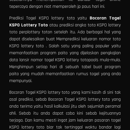
tepercaya dengan niat memperoleh jp paus hari ini.
Prediksi Togel KSPO lottery toto yaitu
Bocoran Togel
KSPO Lottery Toto
atau prediksi angka toto KSPO lottery
toto perplottery toton setelah itu. Ada berbagai hal yang
dapat diselesaikan buat Memprediksi keluaran nomor toto
KSPO lottery toto . Salah satu yang paling populer yaitu
memanfaatkan program paito yang dijelaskan pengkajian
data lansir nomor togel KSPO lottery totopools mula-mula.
Menghimpun setiap hari di sebuah tabel buat program
paito yang mudah memanfaatkan rumus togel yang anda
mempunyai.
Bocoran Togel KSPO lottery toto yang kami kasih di sini tak
asal prediksi, sebab Bocoran Togel KSPO lottery toto yang
anda terima yaitu hasil kalkulasi jitu oleh sejumlah peramal
ahli. Sebab itu anda dapat coba kini sebab kejituannya
terjaga. Dan kamu mesti ingat jam keluaran pasaran togel
KSPO lottery toto biar tak tertinggal waktu bandar lagi