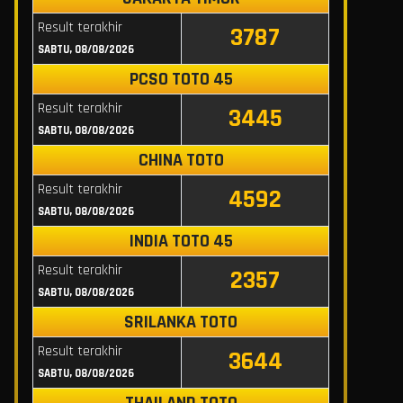
Result terakhir
3
7
8
7
SABTU
, 08/08/2026
PCSO TOTO 45
Result terakhir
3
4
4
5
SABTU
, 08/08/2026
CHINA TOTO
Result terakhir
4
5
9
2
SABTU
, 08/08/2026
INDIA TOTO 45
Result terakhir
2
3
5
7
SABTU
, 08/08/2026
SRILANKA TOTO
Result terakhir
3
6
4
4
SABTU
, 08/08/2026