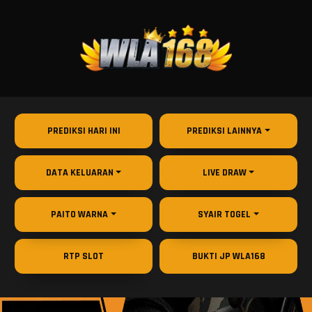
PREDIKSI HARI INI
PREDIKSI LAINNYA
DATA KELUARAN
LIVE DRAW
PAITO WARNA
SYAIR TOGEL
RTP SLOT
BUKTI JP WLA168