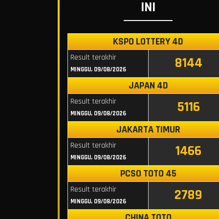
INI
KSPO LOTTERY 4D
Result terakhir
8
1
4
4
MINGGU
, 09/08/2026
JAPAN 4D
Result terakhir
5
1
1
6
MINGGU
, 09/08/2026
JAKARTA TIMUR
Result terakhir
1
4
6
6
MINGGU
, 09/08/2026
PCSO TOTO 45
Result terakhir
2
7
8
9
MINGGU
, 09/08/2026
CHINA TOTO