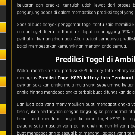
keluaran dan prediksi tentulah udah lewat dari proses ba
pengunjung bebas di dalam memastikan prediksi togel yang
Spesial buat banyak penggemar togel tentu saja memiliki
nomor togel di era ini. Kami tak dapat menanggung 99% ka
perihal ini kemungkinan ada. Akan tetapi semuanya prediks
bakal membesarkan kemungkinan menang anda semua.
Prediksi Togel di Ambil
Waktu membikin satu prediksi KSPO lottery toto kebanyak
meringkas
Prediksi Togel
KSPO lottery toto Terakurat
dengan saksikan angka mula-mula yang sebelumnya keluar
angka hingga mendapat angka terbaik buat difungsikan dala
Dan juga ada yang menyimpulkan buat mendapat angka ya
bisa ajukan pertanyaan dengan langsung ke paranormal ata
benar buat mendapat angka keluaran togel KSPO lottery
peluang satu masalah yang paling aneh namun ini yang be
buat mendapat angka sesuai biar menangi jackpot yang terti