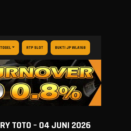
 TOGEL
RTP SLOT
BUKTI JP WLA168
RY TOTO – 04 JUNI 2026