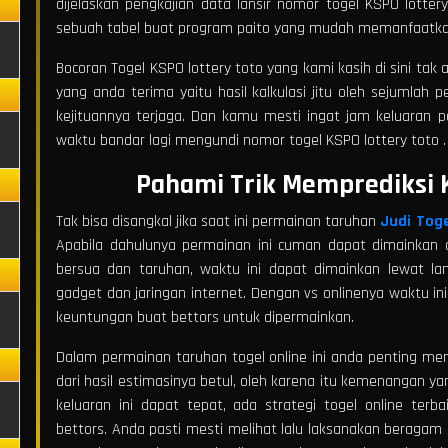
dijelaskan pengkajian data lansir nomor togel KSPO lotter
sebuah tabel buat program paito yang mudah memanfaatka
Bocoran Togel KSPO lottery toto yang kami kasih di sini tak 
yang anda terima yaitu hasil kalkulasi jitu oleh sejumlah 
kejituannya terjaga. Dan kamu mesti ingat jam keluaran pa
waktu bandar lagi mengundi nomor togel KSPO lottery toto .
Pahami Trik Memprediksi 
Tak bisa disangkal jika saat ini permainan taruhan
Judi
Toge
Apabila dahulunya permainan ini cuman dapat dimainkan d
bersua dan taruhan, waktu ini dapat dimainkan lewat lang
gadget dan jaringan internet. Dengan vs onlinenya waktu ini,
keuntungan buat bettors untuk dipermainkan.
Dalam permainan taruhan togel online ini anda penting mem
dari hasil estimasinya betul, oleh karena itu kemenangan ya
keluaran ini dapat tepat, ada strategi togel online te
bettors. Anda pasti mesti melihat lalu laksanakan beragam 