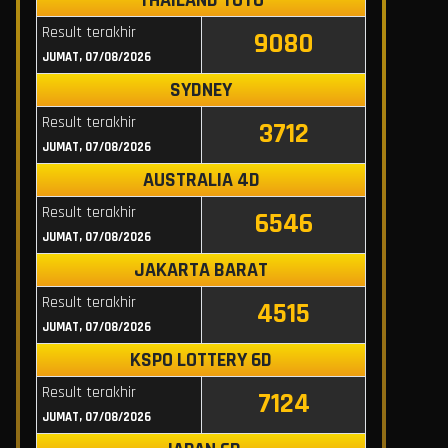
THAILAND TOTO
Result terakhir
9
0
8
0
JUMAT
, 07/08/2026
SYDNEY
Result terakhir
3
7
1
2
JUMAT
, 07/08/2026
AUSTRALIA 4D
Result terakhir
6
5
4
6
JUMAT
, 07/08/2026
JAKARTA BARAT
Result terakhir
4
5
1
5
JUMAT
, 07/08/2026
KSPO LOTTERY 6D
Result terakhir
7
1
2
4
JUMAT
, 07/08/2026