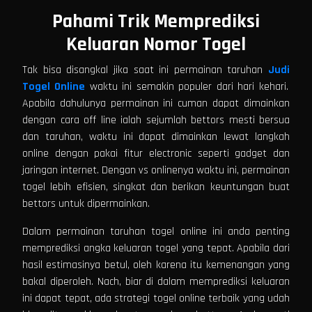
Pahami Trik Memprediksi
Keluaran Nomor Togel
Tak bisa disangkal jika saat ini permainan taruhan
Judi
Togel Online
waktu ini semakin populer dari hari kehari.
Apabila dahulunya permainan ini cuman dapat dimainkan
dengan cara off line ialah sejumlah bettors mesti bersua
dan taruhan, waktu ini dapat dimainkan lewat langkah
online dengan pakai fitur electronic seperti gadget dan
jaringan internet. Dengan vs onlinenya waktu ini, permainan
togel lebih efisien, singkat dan berikan keuntungan buat
bettors untuk dipermainkan.
Dalam permainan taruhan togel online ini anda penting
memprediksi angka keluaran togel yang tepat. Apabila dari
hasil estimasinya betul, oleh karena itu kemenangan yang
bakal diperoleh. Nach, biar di dalam memprediksi keluaran
ini dapat tepat, ada strategi togel online terbaik yang udah