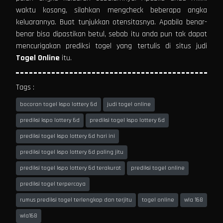
waktu kosong, silahkan mengcheck beberapa angka
keluarannya. Buat tunjukkan otensitasnya. Apabila benar-
benar bisa dipastikan betul, sebab itu anda pun tak dapat
mencurigakan prediksi togel yang tertulis di situs judi
Togel Online
itu.
Tags :
bocoran togel kspo lottery 6d
judi togel online
prediksi kspo lottery 6d
prediksi togel kspo lottery 6d
prediksi togel kspo lottery 6d hari ini
prediksi togel kspo lottery 6d paling jitu
prediksi togel kspo lottery 6d terakurat
prediksi togel online
prediksi togel terpercaya
rumus prediksi togel terlengkap dan terjitu
togel online
wla 168
wla168