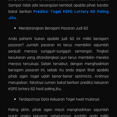
Sampai tidak ada kesangsian kembali apabila pihak bandar
bakal berikan
Prediksi Togel KSPO Lottery 6D Paling
Jitu
.
Mendatangkan Beragam Pasaran Judi 6D
Anda pahami bukan apabila judi 6D ini miliki beragam
pasaran? Jumlah pasaran ini terus membikin sejumlah
penjudi merasa sungguh-sungguh semangat. Tingkat
kesukaran yang ditandangkan pun terus membikin mereka
merasa tercukupi. Selain tersebut, dengan menghadirkan
beragam pasaran ini, sebab itu anda dapat lihat apabila
pihak agen togel udah benar-benar optimistis. Arahnya
merupakan, faksinya cuman bakal berikan prediksi keluaran
KSPO lottery 6D hasil paling jitu.
Terdapatnya Data Keluaran Togel Awal mulanya
Paling akhir, pihak agen mesti menghadirkan sejumlah
puluh angka keluaran sebelumnya. Apabila anda miliki