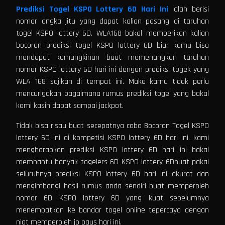
Prediksi Togel KSPO Lottery 6D Hari Ini
ialah berisi
nomor angka jitu yang dapat kalian pasang di taruhan
togel KSPO lottery 6D. WLA168 bakal memberikan kalian
bocoran prediksi togel KSPO lottery 6D biar kamu bisa
mendapat kemungkinan buat memenangkan taruhan
nomor KSPO lottery 6D hari ini dengan prediksi togek yang
WLA 168 sajikan di tempat ini. Maka kamu tidak perlu
mencurigakan bagaimana rumus prediksi togel yang bakal
kami kasih dapat sampai jackpot.
Tidak bisa risau buat secepatnya coba Bocoran Togel KSPO
lottery 6D ini di kompetisi KSPO lottery 6D hari ini. kami
mengharapkan prediksi KSPO lottery 6D hari ini bakal
membantu banyak togelers 6D KSPO lottery 6Dbuat pakai
seluruhnya prediksi KSPO lottery 6D hari ini akurat dan
mengimbangi hasil rumus anda sendiri buat memperoleh
nomor 6D KSPO lottery 6D yang kuat sebelumnya
menempatkan ke bandar togel online tepercaya dengan
niat memperoleh jp paus hari ini.