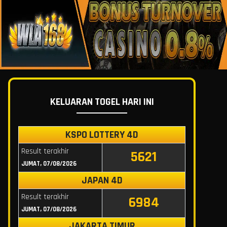
KELUARAN TOGEL HARI INI
KSPO LOTTERY 4D
Result terakhir
5
6
2
1
JUMAT
, 07/08/2026
JAPAN 4D
Result terakhir
6
9
8
4
JUMAT
, 07/08/2026
JAKARTA TIMUR