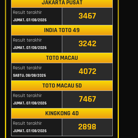
JAKARTA PUSAT
Result terakhir
3
4
6
7
JUMAT
, 07/08/2026
INDIA TOTO 49
Result terakhir
3
2
4
2
JUMAT
, 07/08/2026
TOTO MACAU
Result terakhir
4
0
7
2
SABTU
, 08/08/2026
TOTO MACAU 5D
Result terakhir
7
4
6
7
JUMAT
, 07/08/2026
KINGKONG 4D
Result terakhir
2
8
9
8
JUMAT
, 07/08/2026