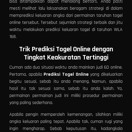
bisa ditampakkan dapat menolong bettors. Anda pasti
mesti melihat lalu laksanakan beragam strategi di dalam
memprediksi keluaran angka dari permainan taruhan togel
online tersebut. Tersebut sejumlah strategi terbaik dan jitu
waktu melakukan prediksi keluaran togel di taruhan WLA
168.
Trik Prediksi Togel Online dengan
Tingkat
Keakuratan
Tertinggi
Cuman ada dua situasi waktu anda mainkan judi 6D online.
Pertama, apabila
Prediksi Togel
Online
yang dikeluarkan
begitu sesuai, sebab itu anda menang. Namun, apabila
hasil itu tak sesuai sama, sebab itu anda kalah. Ya,
permainan permainan judi ini miliki prosedur permainan
yang paling sederhana.
Apabila pengin memperoleh kemenangan, silahkan miliki
angka keluaran paling tepat. Apabila tak, cuman rugi yang
ingin mengharap. Sebab keputusan itu, kadangkala