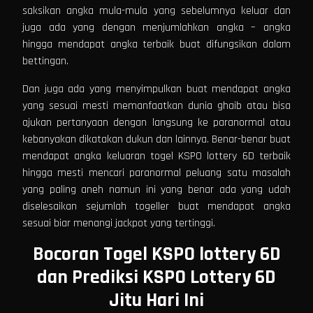
saksikan angka mula-mula yang sebelumnya keluar dan
juga ada yang dengan menjumlahkan angka – angka
hingga mendapat angka terbaik buat difungsikan dalam
bettingan.
Dan juga ada yang menyimpulkan buat mendapat angka
yang sesuai mesti memanfaatkan dunia ghaib atau bisa
ajukan pertanyaan dengan langsung ke paranormal atau
kebanyakan dikatakan dukun dan lainnya. Benar-benar buat
mendapat angka keluaran togel KSPO lottery 6D terbaik
hingga mesti mencari paranormal peluang satu masalah
yang paling aneh namun ini yang benar ada yang udah
diselesaikan sejumlah togeller buat mendapat angka
sesuai biar menangi jackpot yang tertinggi.
Bocoran Togel KSPO lottery 6D
dan Prediksi KSPO Lottery 6D
Jitu Hari Ini