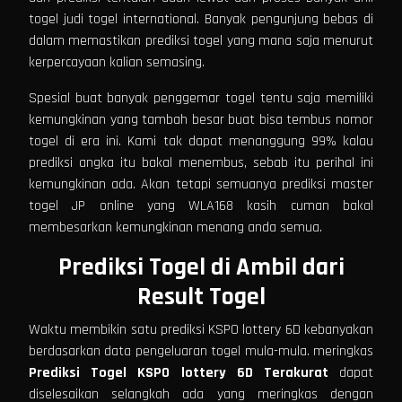
togel judi togel international. Banyak pengunjung bebas di
dalam memastikan prediksi togel yang mana saja menurut
kerpercayaan kalian semasing.
Spesial buat banyak penggemar togel tentu saja memiliki
kemungkinan yang tambah besar buat bisa tembus nomor
togel di era ini. Kami tak dapat menanggung 99% kalau
prediksi angka itu bakal menembus, sebab itu perihal ini
kemungkinan ada. Akan tetapi semuanya prediksi master
togel JP online yang WLA168 kasih cuman bakal
membesarkan kemungkinan menang anda semua.
Prediksi Togel di Ambil dari
Result Togel
Waktu membikin satu prediksi KSPO lottery 6D kebanyakan
berdasarkan data pengeluaran togel mula-mula. meringkas
Prediksi Togel
KSPO lottery 6D Terakurat
dapat
diselesaikan selangkah ada yang meringkas dengan