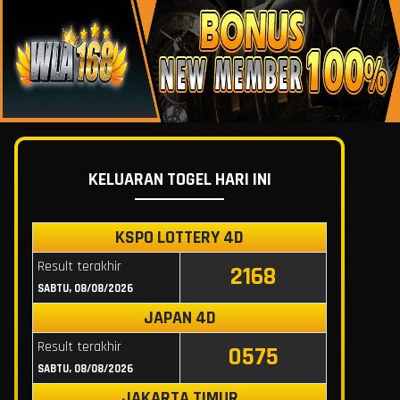
KELUARAN TOGEL HARI INI
KSPO LOTTERY 4D
Result terakhir
2
1
6
8
SABTU
, 08/08/2026
JAPAN 4D
Result terakhir
0
5
7
5
SABTU
, 08/08/2026
JAKARTA TIMUR