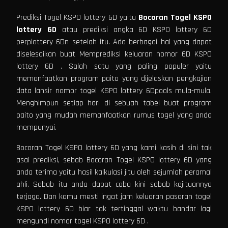
Prediksi Togel KSPO lottery 6D yaitu
Bocoran Togel KSPO
lottery 6D
atau prediksi angka 6D KSPO lottery 6D
perplottery 6Dn setelah itu. Ada berbagai hal yang dapat
diselesaikan buat Memprediksi keluaran nomor 6D KSPO
lottery 6D . Salah satu yang paling populer yaitu
memanfaatkan program paito yang dijelaskan pengkajian
data lansir nomor togel KSPO lottery 6Dpools mula-mula.
Menghimpun setiap hari di sebuah tabel buat program
paito yang mudah memanfaatkan rumus togel yang anda
mempunyai.
Bocoran Togel KSPO lottery 6D yang kami kasih di sini tak
asal prediksi, sebab Bocoran Togel KSPO lottery 6D yang
anda terima yaitu hasil kalkulasi jitu oleh sejumlah peramal
ahli. Sebab itu anda dapat coba kini sebab kejituannya
terjaga. Dan kamu mesti ingat jam keluaran pasaran togel
KSPO lottery 6D biar tak tertinggal waktu bandar lagi
mengundi nomor togel KSPO lottery 6D .