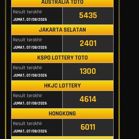
AUSTRALIA TOTO
Result terakhir
5
4
3
5
JUMAT
, 07/08/2026
JAKARTA SELATAN
Result terakhir
2
4
0
1
JUMAT
, 07/08/2026
KSPO LOTTERY TOTO
Result terakhir
1
3
0
0
JUMAT
, 07/08/2026
HKJC LOTTERY
Result terakhir
4
6
1
4
JUMAT
, 07/08/2026
HONGKONG
Result terakhir
6
0
1
1
JUMAT
, 07/08/2026