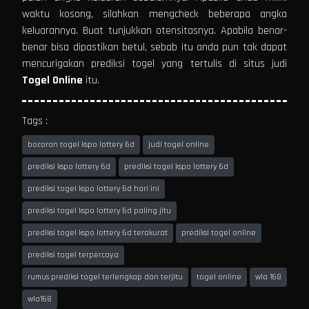
waktu kosong, silahkan mengcheck beberapa angka
keluarannya. Buat tunjukkan otensitasnya. Apabila benar-
benar bisa dipastikan betul, sebab itu anda pun tak dapat
mencurigakan prediksi togel yang tertulis di situs judi
Togel Online
itu.
Tags :
bocoran togel kspo lottery 6d
judi togel online
prediksi kspo lottery 6d
prediksi togel kspo lottery 6d
prediksi togel kspo lottery 6d hari ini
prediksi togel kspo lottery 6d paling jitu
prediksi togel kspo lottery 6d terakurat
prediksi togel online
prediksi togel terpercaya
rumus prediksi togel terlengkap dan terjitu
togel online
wla 168
wla168