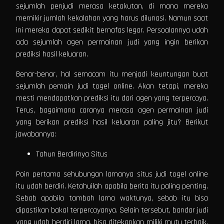
sejumlah penjudi merasa ketakutan, di mana mereka
memikir jumlah kekalahan yang harus dilunasi. Namun saat
ini mereka dapat sedikit bernafas legar. Persoalannya udah
ada sejumlah agen permainan judi yang ingin berikan
prediksi hasil keluaran.
Benar-benar, hal semacam itu menjadi keuntungan buat
sejumlah pemain judi togel online. Akan tetapi, mereka
mesti mendapatkan prediksi itu dari agen yang terpercaya.
Terus, bagaimana caranya merasa agen permainan judi
yang berikan prediksi hasil keluaran paling jitu? Berikut
jawabannya:
Tahun Berdirinya Situs
Poin pertama sehubungan lamanya situs judi togel online
itu udah berdiri. Ketahuilah apabila berita itu paling penting.
Sebab apabila tambah lama waktunya, sebab itu bisa
dipastikan bakal terpercayanya. Selain tersebut, bandar judi
yang udah berdiri lama, bisa ditekankan miliki mutu terbaik.