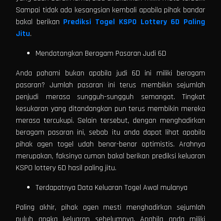
Sampai tidak ada kesangsian kembali apabila pihak bandar
bakal berikan
Prediksi Togel KSPO Lottery 6D Paling
Jitu
.
Mendatangkan Beragam Pasaran Judi 6D
Anda pahami bukan apabila judi 6D ini miliki beragam
pasaran? Jumlah pasaran ini terus membikin sejumlah
penjudi merasa sungguh-sungguh semangat. Tingkat
kesukaran yang ditandangkan pun terus membikin mereka
merasa tercukupi. Selain tersebut, dengan menghadirkan
beragam pasaran ini, sebab itu anda dapat lihat apabila
pihak agen togel udah benar-benar optimistis. Arahnya
merupakan, faksinya cuman bakal berikan prediksi keluaran
KSPO lottery 6D hasil paling jitu.
Terdapatnya Data Keluaran Togel Awal mulanya
Paling akhir, pihak agen mesti menghadirkan sejumlah
puluh angka keluaran sebelumnya. Apabila anda miliki