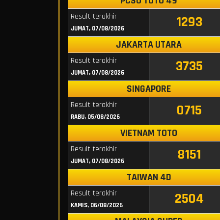
PCSO TOTO 49
Result terakhir
1
2
9
3
JUMAT
, 07/08/2026
JAKARTA UTARA
Result terakhir
3
7
3
5
JUMAT
, 07/08/2026
SINGAPORE
Result terakhir
0
7
1
5
RABU
, 05/08/2026
VIETNAM TOTO
Result terakhir
8
1
5
1
JUMAT
, 07/08/2026
TAIWAN 4D
Result terakhir
2
5
0
4
KAMIS
, 06/08/2026