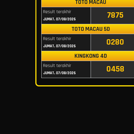
TOTO MACAU
Result terakhir
7
8
7
5
JUMAT
, 07/08/2026
TOTO MACAU 5D
Result terakhir
0
2
8
0
JUMAT
, 07/08/2026
KINGKONG 4D
Result terakhir
0
4
5
8
JUMAT
, 07/08/2026