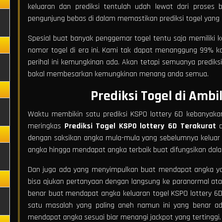
keluaran dan prediksi tentulah udah lewat dari proses ba
pengunjung bebas di dalam memastikan prediksi togel yang
Spesial buat banyak penggemar togel tentu saja memiliki
nomor togel di era ini. Kami tak dapat menanggung 99% ka
perihal ini kemungkinan ada. Akan tetapi semuanya prediks
bakal membesarkan kemungkinan menang anda semua.
Prediksi Togel di Ambil
Waktu membikin satu prediksi KSPO lottery 6D kebanyaka
meringkas
Prediksi Togel
KSPO lottery 6D Terakurat
d
dengan saksikan angka mula-mula yang sebelumnya keluar
angka hingga mendapat angka terbaik buat difungsikan dala
Dan juga ada yang menyimpulkan buat mendapat angka ya
bisa ajukan pertanyaan dengan langsung ke paranormal ata
benar buat mendapat angka keluaran togel KSPO lottery 6D
satu masalah yang paling aneh namun ini yang benar ada
mendapat angka sesuai biar menangi jackpot yang tertinggi.