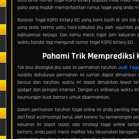
data lansir nomor togel KSPO lottery 6Dpools mula-mula. Me
paito yang mudah memanfaatkan rumus togel yang anda m
Bocoran Togel KSPO lottery 6D yang kami kasih di sini tak 
yang anda terima yaitu hasil kalkulasi jitu oleh sejumlah 
kejituannya terjaga. Dan kamu mesti ingat jam keluaran p
waktu bandar lagi mengundi nomor togel KSPO lottery 6D .
Pahami Trik Memprediksi 
Tak bisa disangkal jika saat ini permainan taruhan
Judi
Toge
Apabila dahulunya permainan ini cuman dapat dimainkan d
bersua dan taruhan, waktu ini dapat dimainkan lewat lang
gadget dan jaringan internet. Dengan vs onlinenya waktu ini,
keuntungan buat bettors untuk dipermainkan.
Dalam permainan taruhan togel online ini anda penting mem
dari hasil estimasinya betul, oleh karena itu kemenangan ya
keluaran ini dapat tepat, ada strategi togel online te
bettors. Anda pasti mesti melihat lalu laksanakan beragam 