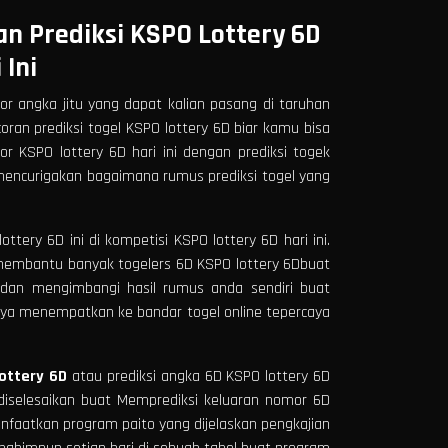
an Prediksi KSPO Lottery 6D
 Ini
or angka jitu yang dapat kalian pasang di taruhan
ran prediksi togel KSPO lottery 6D biar kamu bisa
SPO lottery 6D hari ini dengan prediksi togek
 mencurigakan bagaimana rumus prediksi togel yang
ttery 6D ini di kompetisi KSPO lottery 6D hari ini.
 membantu banyak togelers 6D KSPO lottery 6Dbuat
at dan mengimbangi hasil rumus anda sendiri buat
ya menempatkan ke bandar togel online tepercaya
ottery 6D
atau prediksi angka 6D KSPO lottery 6D
 diselesaikan buat Memprediksi keluaran nomor 6D
anfaatkan program paito yang dijelaskan pengkajian