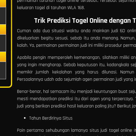
permainan taruhan togel online tersebut. Tersebut sejumlah 
keluaran togel di taruhan WLA 168.
Trik Prediksi Togel Online dengan 
Cuman ada dua situasi waktu anda mainkan judi 6D onlin
dikeluarkan begitu sesuai, sebab itu anda menang. Namun, 
kalah. Ya, permainan permainan judi ini miliki prosedur perm
Apabila pengin memperoleh kemenangan, silahkan miliki ang
yang ingin mengharap. Sebab keputusan itu, kadangkala s
memikir jumlah kekalahan yang harus dilunasi. Namun 
Persoalannya udah ada sejumlah agen permainan judi yang ing
Benar-benar, hal semacam itu menjadi keuntungan buat sejum
mesti mendapatkan prediksi itu dari agen yang terpercaya
judi yang berikan prediksi hasil keluaran paling jitu? Berikut 
Tahun Berdirinya Situs
Poin pertama sehubungan lamanya situs judi togel online itu