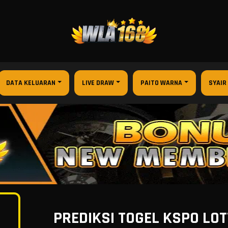
DATA KELUARAN
LIVE DRAW
PAITO WARNA
SYAIR
PREDIKSI TOGEL KSPO LOTT