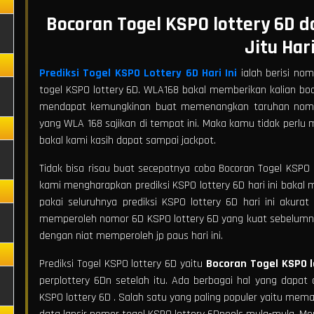
Bocoran Togel KSPO lottery 6D d
Jitu Hari
Prediksi Togel KSPO Lottery 6D Hari Ini
ialah berisi nom
togel KSPO lottery 6D. WLA168 bakal memberikan kalian boco
mendapat kemungkinan buat memenangkan taruhan nomor K
yang WLA 168 sajikan di tempat ini. Maka kamu tidak perlu
bakal kami kasih dapat sampai jackpot.
Tidak bisa risau buat secepatnya coba Bocoran Togel KSPO lo
kami mengharapkan prediksi KSPO lottery 6D hari ini bakal
pakai seluruhnya prediksi KSPO lottery 6D hari ini akur
memperoleh nomor 6D KSPO lottery 6D yang kuat sebelumn
dengan niat memperoleh jp paus hari ini.
Prediksi Togel KSPO lottery 6D yaitu
Bocoran Togel KSPO l
perplottery 6Dn setelah itu. Ada berbagai hal yang dapat
KSPO lottery 6D . Salah satu yang paling populer yaitu mem